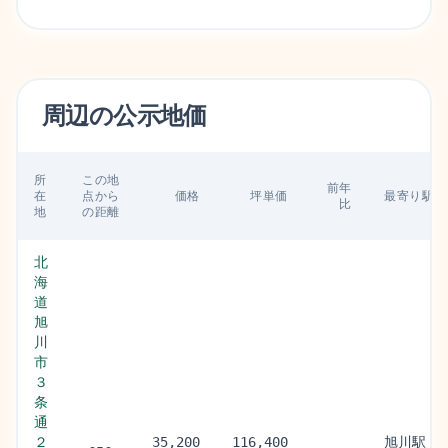
周辺の
公示地価
所
この地
前年
在
点から
価格
坪単価
最寄り駅
比
地
の距離
北
海
道
旭
川
市
３
条
通
２
旭川駅
35,200
116,400