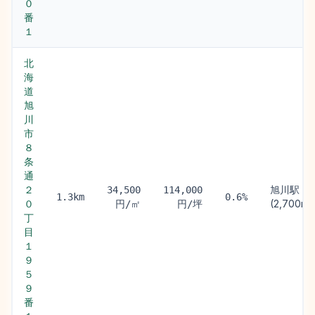
０
番
１
北
海
道
旭
川
市
８
条
通
２
旭川駅
34,500
114,000
1.3km
0.6%
０
(2,700m)
円/㎡
円/坪
丁
目
１
９
５
９
番