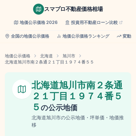
スマプロ不動産価格相場
地価公示価格
2026
投資用不動産ローン比較
全国の地価公示価格
地価公示価格ランキング
変動率
地価公示価格
北海道
旭川市
北海道旭川市南２条通２１丁目１９７４番５５
北海道旭川市南２条通
２１丁目１９７４番５
５
の
公示地価
北海道
旭川市
の
公示地価
・坪単価・地価推
移