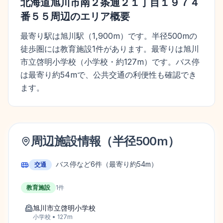
北海道旭川市南２条通２１丁目１９７４
番５５
周辺のエリア概要
最寄り駅は旭川駅（1,900m）です。半径500mの
徒歩圏には教育施設1件があります。最寄りは旭川
市立啓明小学校（小学校・約127m）です。バス停
は最寄り約54mで、公共交通の利便性も確認でき
ます。
周辺施設情報（半径
500
m）
バス停など
6
件
（最寄り約54m）
交通
教育施設
1
件
旭川市立啓明小学校
小学校
•
127
m