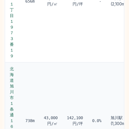
656m
-
１
(2,100m)
円/㎡
円/坪
丁
目
１
９
７
３
番
１
９
北
海
道
旭
川
市
１
条
通
旭川駅
43,000
142,100
１
738m
0.0%
(1,300m)
円/㎡
円/坪
６