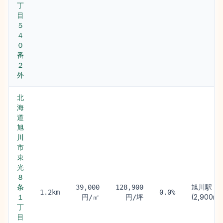
丁
目
５
４
０
番
２
外
北
海
道
旭
川
市
東
光
８
条
旭川駅
39,000
128,900
1.2km
0.0%
１
(2,900m)
円/㎡
円/坪
丁
目