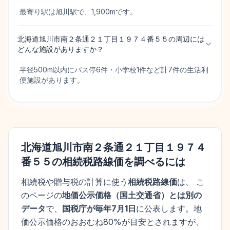
最寄り駅は旭川駅で、1,900mです。
北海道旭川市南２条通２１丁目１９７４番５５の周辺には
どんな施設がありますか？
半径500m以内にバス停6件・小学校1件など計7件の生活利
便施設があります。
北海道旭川市南２条通２１丁目１９７４
番５５
の相続税路線価を調べるには
相続税や贈与税の計算に使う
相続税路線価
は、 こ
のページの
地価公示価格
（
国土交通省
）とは別の
データ
で、
国税庁が毎年7月1日
に公表します。
地
価公示価格
のおおむね80%が目安とされますが、