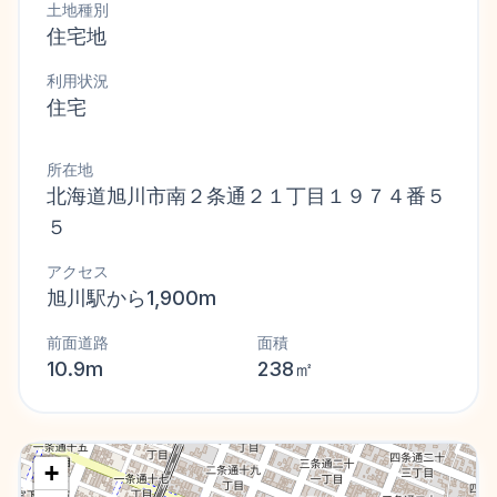
土地種別
住宅地
利用状況
住宅
所在地
北海道旭川市南２条通２１丁目１９７４番５
５
アクセス
旭川駅から1,900m
前面道路
面積
10.9m
238㎡
+