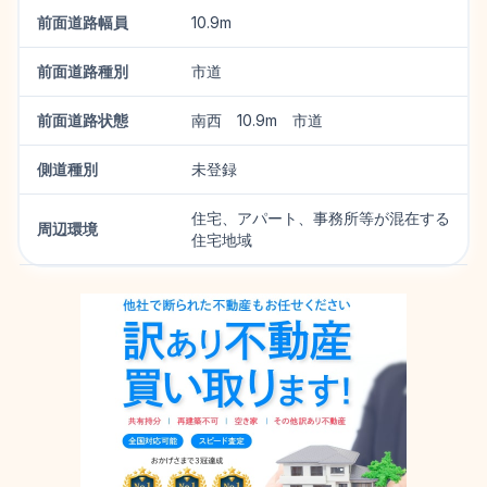
前面道路幅員
10.9m
前面道路種別
市道
前面道路状態
南西 10.9m 市道
側道種別
未登録
住宅、アパート、事務所等が混在する
周辺環境
住宅地域