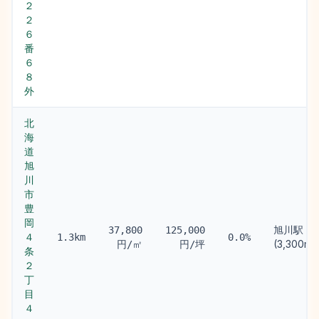
２
２
６
番
６
８
外
北
海
道
旭
川
市
豊
岡
旭川駅
37,800
125,000
４
1.3km
0.0%
(3,300m)
円/㎡
円/坪
条
２
丁
目
４