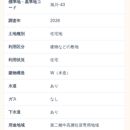
標準地・基準地コ
旭川-43
ード
調査年
2026
土地種別
住宅地
利用区分
建物などの敷地
利用状況
住宅
建物構造
W（木造）
水道
あり
ガス
なし
下水道
あり
用途地域
第二種中高層住居専用地域