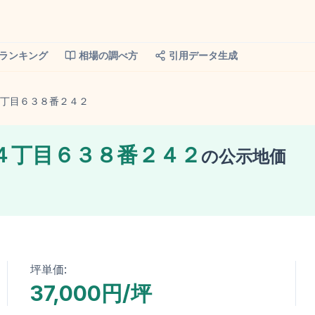
ランキング
相場の調べ方
引用データ生成
丁目６３８番２４２
４丁目６３８番２４２
の
公示地価
坪単価:
37,000円/坪