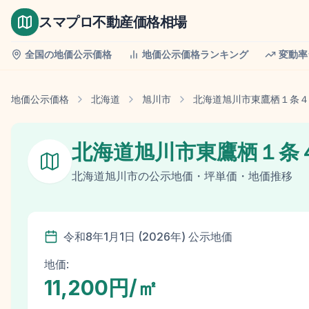
スマプロ不動産価格相場
全国の地価公示価格
地価公示価格ランキング
変動率
地価公示価格
北海道
旭川市
北海道旭川市東鷹栖１条４
北海道旭川市東鷹栖１条
北海道
旭川市
の
公示地価
・坪単価・地価推移
令和8年
1月1日
(
2026
年)
公示地価
地価:
11,200円/㎡