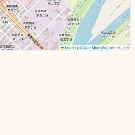
Leaflet
|
©
OpenStreetMap
contributors