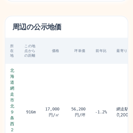
周辺の
公示地価
所
この地
在
点から
価格
坪単価
前年比
最寄り駅
地
の距離
北
海
道
網
走
市
北
網走駅
17,000
56,200
９
916m
-1.2%
(1,200m
円/㎡
円/坪
条
西
２