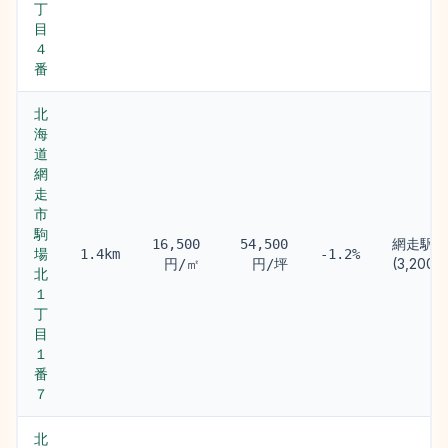
丁
目
４
番
北
海
道
網
走
市
駒
網走駅
16,500
54,500
場
1.4km
-1.2%
(3,200m
円/㎡
円/坪
北
１
丁
目
１
番
７
北