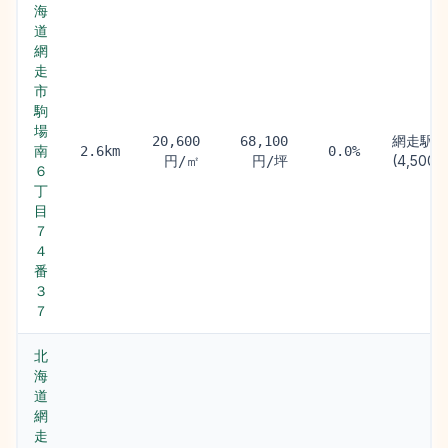
海
道
網
走
市
駒
場
網走駅
20,600
68,100
南
2.6km
0.0%
(4,500m
円/㎡
円/坪
６
丁
目
７
４
番
３
７
北
海
道
網
走