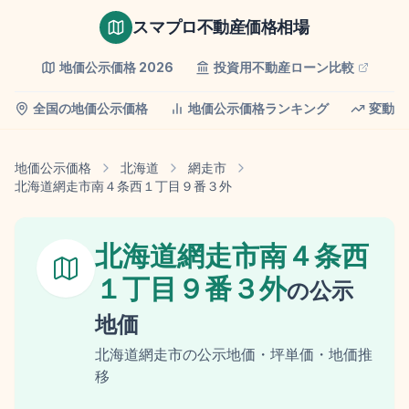
スマプロ不動産価格相場
地価公示価格
2026
投資用不動産ローン比較
全国の地価公示価格
地価公示価格ランキング
変動率
地価公示価格
北海道
網走市
北海道網走市南４条西１丁目９番３外
北海道網走市南４条西
１丁目９番３外
の
公示
地価
北海道
網走市
の
公示地価
・坪単価・地価推
移