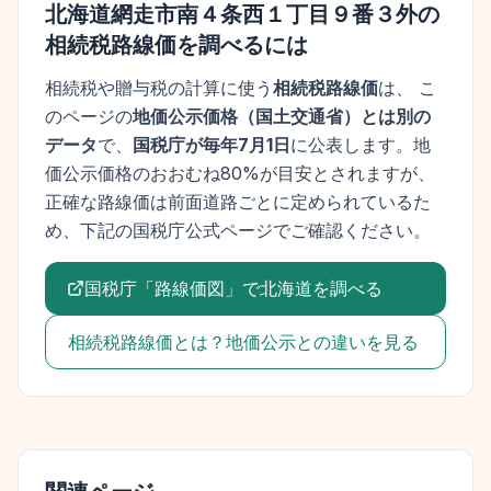
北海道網走市南４条西１丁目９番３外
の
相続税路線価を調べるには
相続税や贈与税の計算に使う
相続税路線価
は、 こ
のページの
地価公示価格
（
国土交通省
）とは別の
データ
で、
国税庁が毎年7月1日
に公表します。
地
価公示価格
のおおむね80%が目安とされますが、
正確な路線価は前面道路ごとに定められているた
め、下記の国税庁公式ページでご確認ください。
国税庁「路線価図」で
北海道
を調べる
相続税路線価とは？地価公示との違いを見る