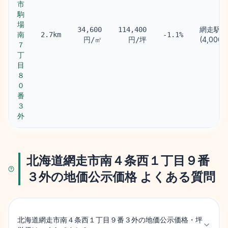
市
駒
場
網走駅
34,600
114,400
南
2.7km
-1.1%
(4,000m
円/㎡
円/坪
７
丁
目
８
０
番
３
外
北海道網走市南４条西１丁目９番
３外の地価公示価格 よくある質問
北海道網走市南４条西１丁目９番３外の地価公示価格・坪