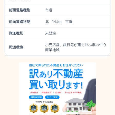
前面道路種別
市道
前面道路状態
北 14.5m 市道
側道種別
未登録
小売店舗、銀行等が建ち並ぶ市の中心
周辺環境
商業地域