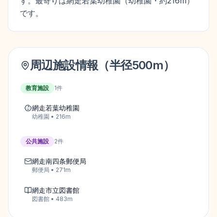
す。最寄りは網走若葉幼稚園（幼稚園・約216m）
です。
周辺施設情報（半径
500
m）
教育施設
1
件
網走若葉幼稚園
幼稚園
•
216
m
公共施設
2
件
網走南四条郵便局
郵便局
•
271
m
網走市立図書館
図書館
•
483
m