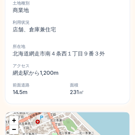
土地種別
商業地
利用状況
店舗、倉庫兼住宅
所在地
北海道網走市南４条西１丁目９番３外
アクセス
網走駅から1,200m
前面道路
面積
14.5m
231㎡
+
−