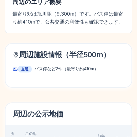
周辺のエリア概要
最寄り駅は旭川駅（9,300m）です。バス停は最寄
り約410mで、公共交通の利便性も確認できます。
周辺施設情報（半径
500
m）
バス停など
2
件
（最寄り約410m）
交通
周辺の
公示地価
所
この地
前年