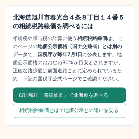
北海道旭川市春光台４条８丁目１４番５
の相続税路線価を調べるには
相続税や贈与税の計算に使う
相続税路線価
は、 こ
のページの
地価公示価格
（
国土交通省
）とは別の
データ
で、
国税庁が毎年7月1日
に公表します。
地
価公示価格
のおおむね80%が目安とされますが、
正確な路線価は前面道路ごとに定められているた
め、下記の国税庁公式ページでご確認ください。
国税庁「路線価図」で
北海道
を調べる
相続税路線価とは？地価公示との違いを見る