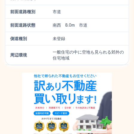
前面道路種別
市道
前面道路状態
南西 8.0m 市道
側道種別
未登録
一般住宅の中に空地も見られる郊外の
周辺環境
住宅地域