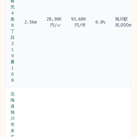
春
光
４
条
旭川駅
28,300
93,600
2.5km
0.0%
８
(6,000m)
円/㎡
円/坪
丁
目
２
１
９
番
１
６
８
北
海
道
旭
川
市
末
広