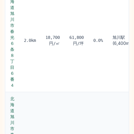
海
道
旭
川
市
春
光
旭川駅
18,700
61,800
2.0km
0.0%
６
(6,400m)
円/㎡
円/坪
条
８
丁
目
６
番
４
北
海
道
旭
川
市