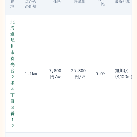
在
点から
価格
坪単価
最寄り駅
比
地
の距離
北
海
道
旭
川
市
春
光
台
旭川駅
7,800
25,800
1.1km
0.0%
２
(8,100m)
円/㎡
円/坪
条
４
丁
目
３
番
１
２