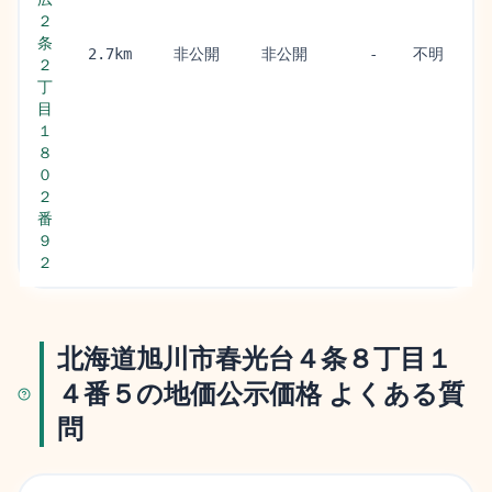
２
条
不明
2.7km
非公開
非公開
-
２
丁
目
１
８
０
２
番
９
２
北海道旭川市春光台４条８丁目１
４番５の地価公示価格 よくある質
問