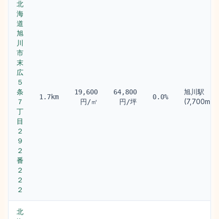
北
海
道
旭
川
市
末
広
５
条
旭川駅
19,600
64,800
1.7km
0.0%
７
(7,700m)
円/㎡
円/坪
丁
目
２
９
２
番
２
２
２
北