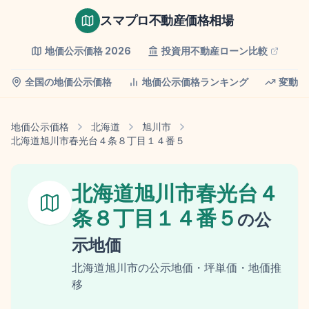
スマプロ不動産価格相場
地価公示価格
2026
投資用不動産ローン比較
全国の地価公示価格
地価公示価格ランキング
変動率
地価公示価格
北海道
旭川市
北海道旭川市春光台４条８丁目１４番５
北海道旭川市春光台４
条８丁目１４番５
の
公
示地価
北海道
旭川市
の
公示地価
・坪単価・地価推
移