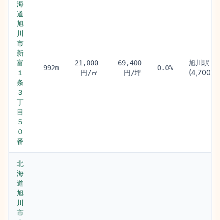
海
道
旭
川
市
新
富
旭川駅
21,000
69,400
992m
0.0%
１
(4,700m)
円/㎡
円/坪
条
３
丁
目
５
０
番
北
海
道
旭
川
市