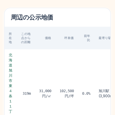
周辺の
公示地価
所
この地
前年
在
点から
価格
坪単価
最寄り駅
比
地
の距離
北
海
道
旭
川
市
東
４
旭川駅
31,000
102,500
319m
0.0%
条
(3,900m)
円/㎡
円/坪
１
１
丁