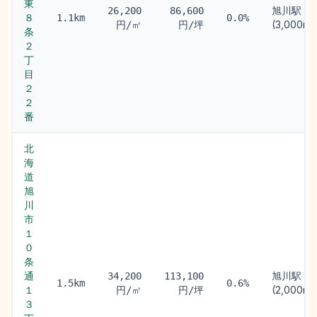
東
旭川駅
26,200
86,600
８
1.1km
0.0%
(3,000m)
円/㎡
円/坪
条
２
丁
目
２
２
番
北
海
道
旭
川
市
１
０
条
通
旭川駅
34,200
113,100
1.5km
0.6%
１
(2,000m)
円/㎡
円/坪
３