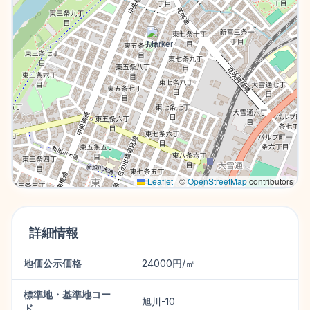
Leaflet
|
©
OpenStreetMap
contributors
詳細情報
地価公示価格
24000円/㎡
標準地・基準地コー
旭川-10
ド