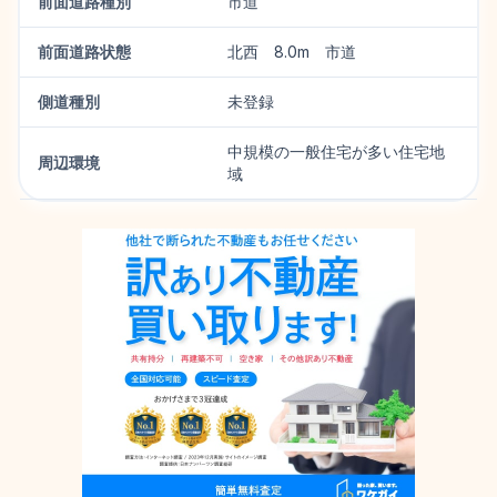
前面道路種別
市道
前面道路状態
北西 8.0m 市道
側道種別
未登録
中規模の一般住宅が多い住宅地
周辺環境
域