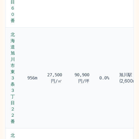
目
６
０
番
北
海
道
旭
川
市
東
旭川駅
27,500
90,900
３
956m
0.0%
(2,600m)
円/㎡
円/坪
条
３
丁
目
２
２
番
北