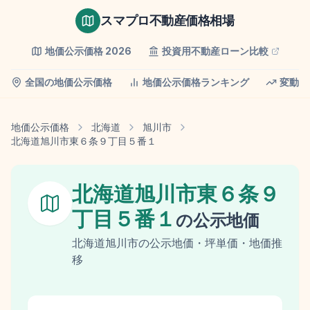
スマプロ不動産価格相場
地価公示価格
2026
投資用不動産ローン比較
全国の地価公示価格
地価公示価格ランキング
変動率
地価公示価格
北海道
旭川市
北海道旭川市東６条９丁目５番１
北海道旭川市東６条９
丁目５番１
の
公示地価
北海道
旭川市
の
公示地価
・坪単価・地価推
移