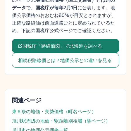
のページの
地価公示価格
（
国土交通省
）とは別の
データ
で、
国税庁が毎年7月1日
に公表します。
地
価公示価格
のおおむね80%が目安とされますが、
正確な路線価は前面道路ごとに定められているた
め、下記の国税庁公式ページでご確認ください。
国税庁「路線価図」で
北海道
を調べる
相続税路線価とは？地価公示との違いを見る
関連ページ
東６条
の地価・実勢価格（町名ページ）
旭川駅
周辺の地価・駅距離別相場（駅ページ）
旭川市
の地価公示価格一覧