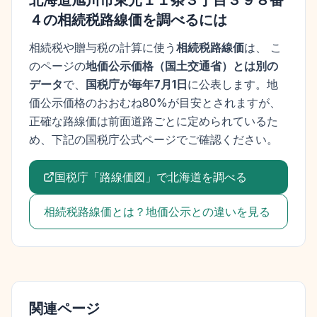
北海道旭川市東光１１条３丁目３９８番
４
の相続税路線価を調べるには
相続税や贈与税の計算に使う
相続税路線価
は、 こ
のページの
地価公示価格
（
国土交通省
）とは別の
データ
で、
国税庁が毎年7月1日
に公表します。
地
価公示価格
のおおむね80%が目安とされますが、
正確な路線価は前面道路ごとに定められているた
め、下記の国税庁公式ページでご確認ください。
国税庁「路線価図」で
北海道
を調べる
相続税路線価とは？地価公示との違いを見る
関連ページ