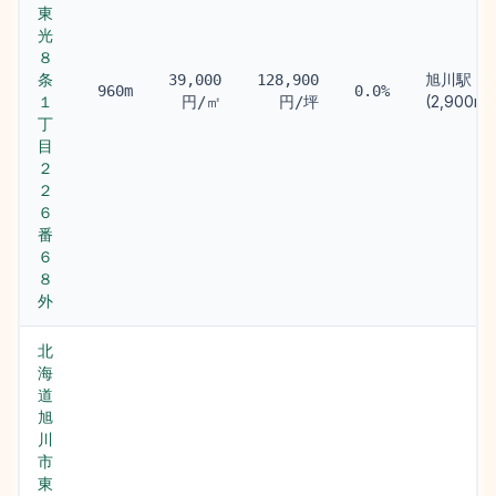
東
光
８
条
旭川駅
39,000
128,900
960m
0.0%
１
(2,900m)
円/㎡
円/坪
丁
目
２
２
６
番
６
８
外
北
海
道
旭
川
市
東