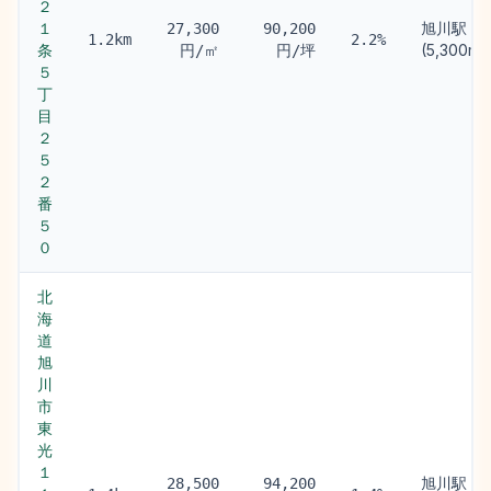
２
１
旭川駅
27,300
90,200
1.2km
2.2%
条
(5,300m)
円/㎡
円/坪
５
丁
目
２
５
２
番
５
０
北
海
道
旭
川
市
東
光
１
旭川駅
28,500
94,200