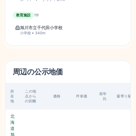
教育施設
1
件
旭川市立千代田小学校
小学校
•
340
m
周辺の
公示地価
所
この地
前年
在
点から
価格
坪単価
最寄り駅
比
地
の距離
北
海
道
旭