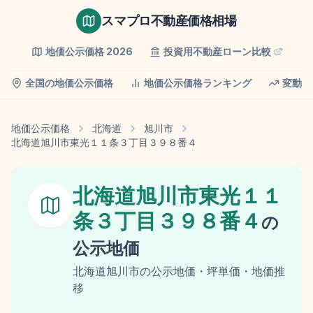
スマプロ不動産価格相場
地価公示価格
2026
投資用不動産ローン比較
全国の地価公示価格
地価公示価格ランキング
変動率
地価公示価格
北海道
旭川市
北海道旭川市東光１１条３丁目３９８番４
北海道旭川市東光１１
条３丁目３９８番４
の
公示地価
北海道
旭川市
の
公示地価
・坪単価・地価推
移