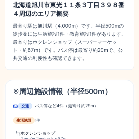
北海道旭川市東光１１条３丁目３９８番
４
周辺のエリア概要
最寄り駅は旭川駅（4,000m）です。半径500mの
徒歩圏には生活施設1件・教育施設1件があります。
最寄りはホクレンショップ（スーパーマーケッ
ト・約87m）です。バス停は最寄り約29mで、公
共交通の利便性も確認できます。
周辺施設情報（半径
500
m）
バス停など
4
件
（最寄り約29m）
交通
生活施設
1
件
ホクレンショップ
スーパーマーケット
•
87
m