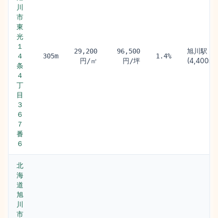
川
市
東
光
１
旭川駅
29,200
96,500
４
305m
1.4%
(4,400m)
円/㎡
円/坪
条
４
丁
目
３
６
７
番
６
北
海
道
旭
川
市