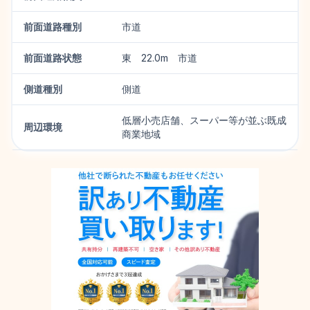
前面道路種別
市道
前面道路状態
東 22.0m 市道
側道種別
側道
低層小売店舗、スーパー等が並ぶ既成
周辺環境
商業地域