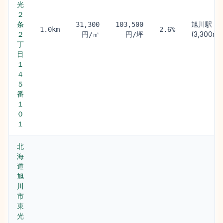
光
２
条
旭川駅
31,300
103,500
1.0km
2.6%
２
(3,300m)
円/㎡
円/坪
丁
目
１
４
５
番
１
０
１
北
海
道
旭
川
市
東
光