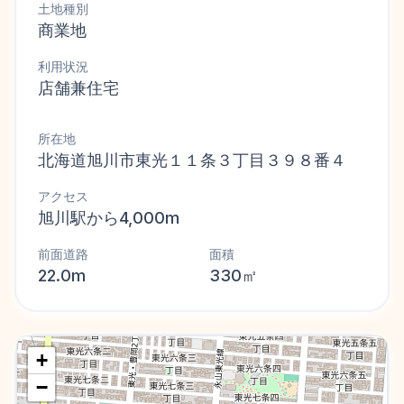
土地種別
商業地
利用状況
店舗兼住宅
所在地
北海道旭川市東光１１条３丁目３９８番４
アクセス
旭川駅から4,000m
前面道路
面積
22.0m
330㎡
+
−