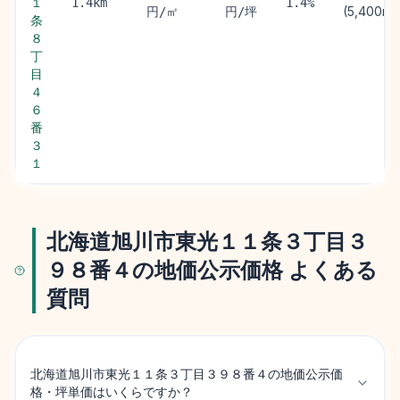
１
1.4km
1.4%
(5,400m)
円/㎡
円/坪
条
８
丁
目
４
６
番
３
１
北海道旭川市東光１１条３丁目３
９８番４の地価公示価格 よくある
質問
北海道旭川市東光１１条３丁目３９８番４の地価公示価
格・坪単価はいくらですか？