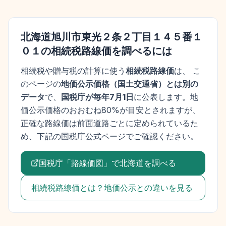
北海道旭川市東光２条２丁目１４５番１
０１
の相続税路線価を調べるには
相続税や贈与税の計算に使う
相続税路線価
は、 こ
のページの
地価公示価格
（
国土交通省
）とは別の
データ
で、
国税庁が毎年7月1日
に公表します。
地
価公示価格
のおおむね80%が目安とされますが、
正確な路線価は前面道路ごとに定められているた
め、下記の国税庁公式ページでご確認ください。
国税庁「路線価図」で
北海道
を調べる
相続税路線価とは？地価公示との違いを見る