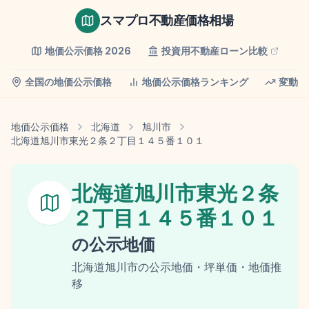
スマプロ不動産価格相場
地価公示価格
2026
投資用不動産ローン比較
全国の地価公示価格
地価公示価格ランキング
変動率
地価公示価格
北海道
旭川市
北海道旭川市東光２条２丁目１４５番１０１
北海道旭川市東光２条
２丁目１４５番１０１
の
公示地価
北海道
旭川市
の
公示地価
・坪単価・地価推
移