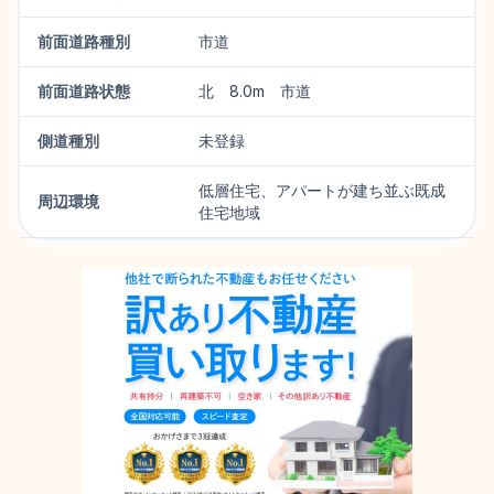
前面道路種別
市道
前面道路状態
北 8.0m 市道
側道種別
未登録
低層住宅、アパートが建ち並ぶ既成
周辺環境
住宅地域