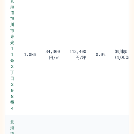
北
海
道
旭
川
市
東
光
１
旭川駅
34,300
113,400
１
1.0km
0.0%
(4,000m)
円/㎡
円/坪
条
３
丁
目
３
９
８
番
４
北
海
道