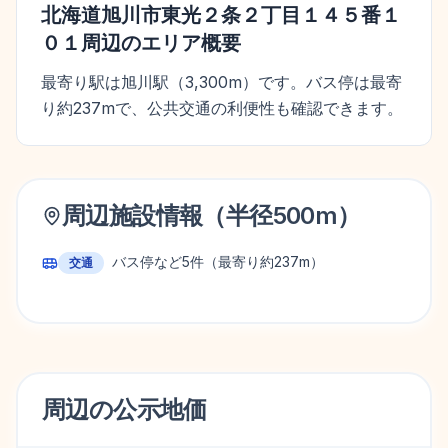
北海道旭川市東光２条２丁目１４５番１
０１
周辺のエリア概要
最寄り駅は旭川駅（3,300m）です。バス停は最寄
り約237mで、公共交通の利便性も確認できます。
周辺施設情報（半径
500
m）
バス停など
5
件
（最寄り約237m）
交通
周辺の
公示地価