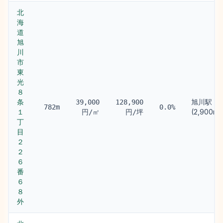
北
海
道
旭
川
市
東
光
８
条
旭川駅
39,000
128,900
782m
0.0%
１
(2,900m)
円/㎡
円/坪
丁
目
２
２
６
番
６
８
外