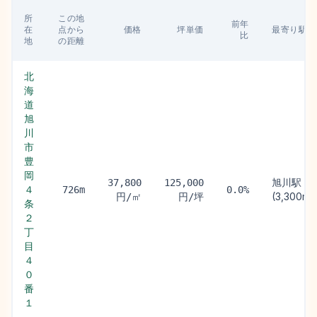
所
この地
前年
在
点から
価格
坪単価
最寄り駅
比
地
の距離
北
海
道
旭
川
市
豊
岡
旭川駅
37,800
125,000
４
726m
0.0%
(3,300m)
円/㎡
円/坪
条
２
丁
目
４
０
番
１