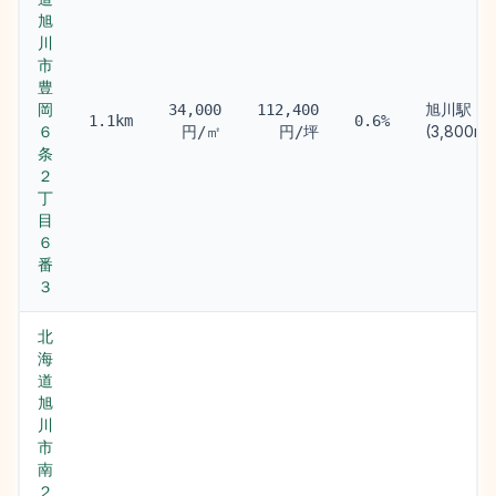
旭
川
市
豊
岡
旭川駅
34,000
112,400
1.1km
0.6%
６
(3,800m)
円/㎡
円/坪
条
２
丁
目
６
番
３
北
海
道
旭
川
市
南
２