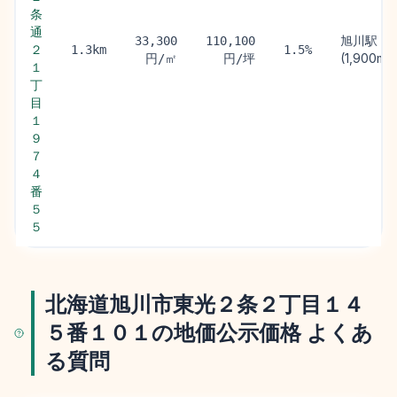
条
通
旭川駅
33,300
110,100
２
1.3km
1.5%
(1,900m)
円/㎡
円/坪
１
丁
目
１
９
７
４
番
５
５
北海道旭川市東光２条２丁目１４
５番１０１の地価公示価格 よくあ
る質問