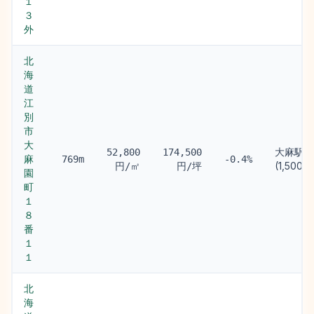
１
３
外
北
海
道
江
別
市
大
大麻駅
52,800
174,500
麻
769m
-0.4%
(1,500m
円/㎡
円/坪
園
町
１
８
番
１
１
北
海