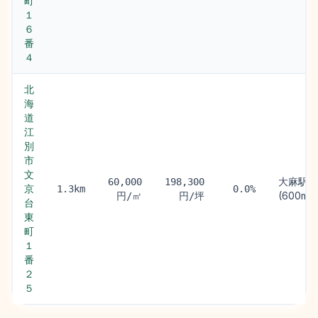
町
１
６
番
４
北
海
道
江
別
市
文
大麻駅
60,000
198,300
京
1.3km
0.0%
(600m)
円/㎡
円/坪
台
東
町
１
番
２
５