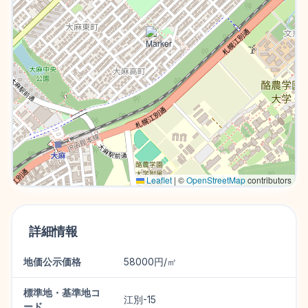
Leaflet
|
©
OpenStreetMap
contributors
詳細情報
地価公示価格
58000円/㎡
標準地・基準地コ
江別-15
ード