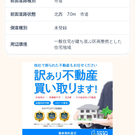
前面道路種別
市道
前面道路状態
北西 7.0m 市道
側道種別
未登録
一般住宅が建ち並ぶ区画整然とした
周辺環境
住宅地域