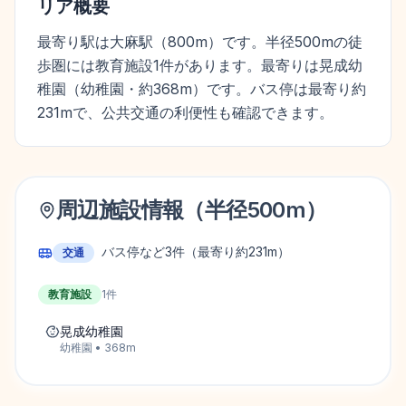
リア概要
最寄り駅は大麻駅（800m）です。半径500mの徒
歩圏には教育施設1件があります。最寄りは晃成幼
稚園（幼稚園・約368m）です。バス停は最寄り約
231mで、公共交通の利便性も確認できます。
周辺施設情報（半径
500
m）
バス停など
3
件
（最寄り約231m）
交通
教育施設
1
件
晃成幼稚園
幼稚園
•
368
m