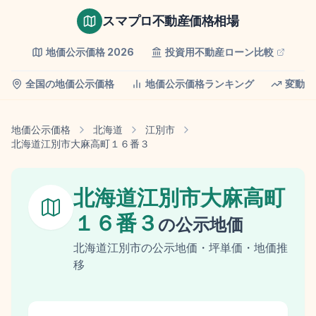
スマプロ不動産価格相場
地価公示価格
2026
投資用不動産ローン比較
全国の地価公示価格
地価公示価格ランキング
変動率
地価公示価格
北海道
江別市
北海道江別市大麻高町１６番３
北海道江別市大麻高町
１６番３
の
公示地価
北海道
江別市
の
公示地価
・坪単価・地価推
移