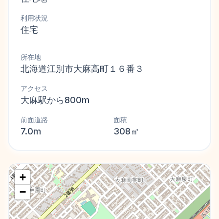
利用状況
住宅
所在地
北海道江別市大麻高町１６番３
アクセス
大麻駅から800m
前面道路
面積
7.0m
308㎡
+
−