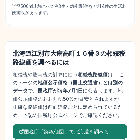
半径500m以内にバス停3件・幼稚園1件など計4件の生活利
便施設があります。
北海道江別市大麻高町１６番３
の相続税
路線価を調べるには
相続税や贈与税の計算に使う
相続税路線価
は、 こ
のページの
地価公示価格
（
国土交通省
）とは別の
データ
で、
国税庁が毎年7月1日
に公表します。
地
価公示価格
のおおむね80%が目安とされますが、
正確な路線価は前面道路ごとに定められているた
め、下記の国税庁公式ページでご確認ください。
国税庁「路線価図」で
北海道
を調べる