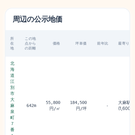
周辺の
公示地価
所
この地
在
点から
価格
坪単価
前年比
最寄り駅
地
の距離
北
海
道
江
別
市
大
大麻駅
55,800
184,500
麻
642m
-
(1,600m
円/㎡
円/坪
泉
町
７
番