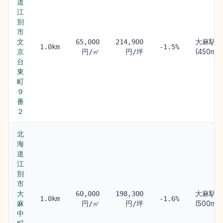
道
江
別
市
文
大麻駅
65,000
214,900
1.0km
-1.5%
京
(450m)
円/㎡
円/坪
台
東
町
９
番
２
北
海
道
江
別
市
大
大麻駅
60,000
198,300
1.0km
-1.6%
麻
(500m)
円/㎡
円/坪
中