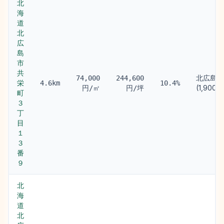
北
海
道
北
広
島
市
共
北広島駅
74,000
244,600
栄
4.6km
10.4%
(1,900m
円/㎡
円/坪
町
３
丁
目
１
３
番
９
北
海
道
北