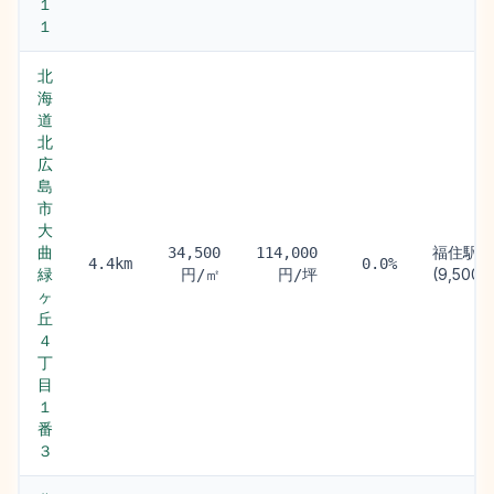
１
１
北
海
道
北
広
島
市
大
曲
福住駅
34,500
114,000
4.4km
0.0%
緑
(9,500m
円/㎡
円/坪
ヶ
丘
４
丁
目
１
番
３