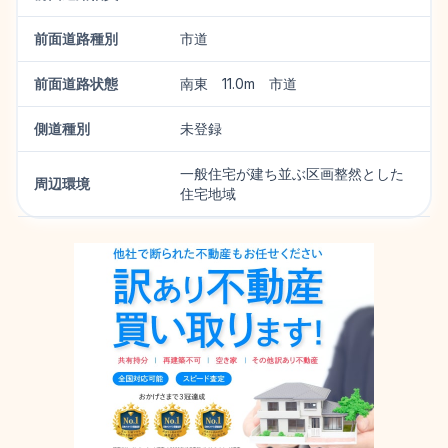
前面道路種別
市道
前面道路状態
南東 11.0m 市道
側道種別
未登録
一般住宅が建ち並ぶ区画整然とした
周辺環境
住宅地域