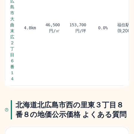
広
島
市
大
曲
福住駅
46,500
153,700
4.8km
0.0%
末
(9,200m
円/㎡
円/坪
広
２
丁
目
６
番
１
４
北海道北広島市西の里東３丁目８
番８の地価公示価格 よくある質問