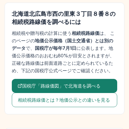
北海道北広島市西の里東３丁目８番８
の
相続税路線価を調べるには
相続税や贈与税の計算に使う
相続税路線価
は、 こ
のページの
地価公示価格
（
国土交通省
）とは別の
データ
で、
国税庁が毎年7月1日
に公表します。
地
価公示価格
のおおむね80%が目安とされますが、
正確な路線価は前面道路ごとに定められているた
め、下記の国税庁公式ページでご確認ください。
国税庁「路線価図」で
北海道
を調べる
相続税路線価とは？地価公示との違いを見る