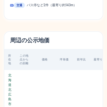
バス停など
2
件
（最寄り約143m）
交通
周辺の
公示地価
所
この地
在
点から
価格
坪単価
前年比
最寄り駅
地
の距離
北
海
道
北
広
島
市