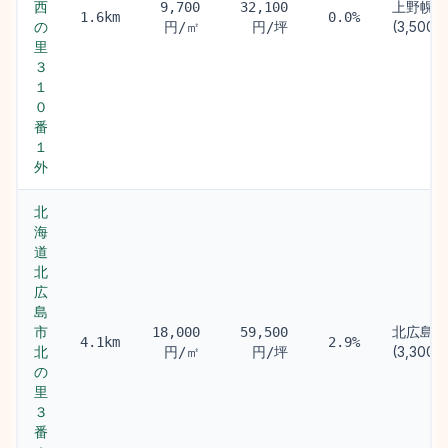
西
上野幌駅
9,700
32,100
1.6km
0.0%
の
(3,500m
円/㎡
円/坪
里
３
１
０
番
１
外
北
海
道
北
広
島
市
北広島駅
18,000
59,500
4.1km
2.9%
北
(3,300m
円/㎡
円/坪
の
里
３
番