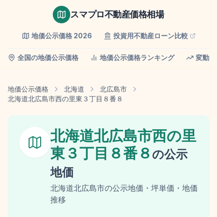
スマプロ不動産価格相場
地価公示価格
2026
投資用不動産ローン比較
全国の地価公示価格
地価公示価格ランキング
変動率
地価公示価格
北海道
北広島市
北海道北広島市西の里東３丁目８番８
北海道北広島市西の里
東３丁目８番８
の
公示
地価
北海道
北広島市
の
公示地価
・坪単価・地価
推移