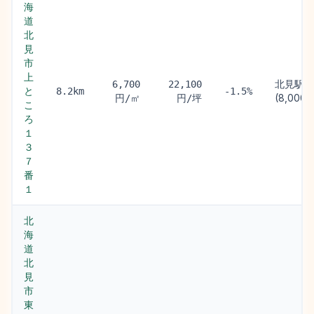
海
道
北
見
市
上
北見駅
6,700
22,100
と
8.2km
-1.5%
(8,000m
円/㎡
円/坪
こ
ろ
１
３
７
番
１
北
海
道
北
見
市
東