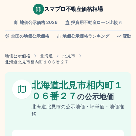
スマプロ不動産価格相場
地価公示価格
2026
投資用不動産ローン比較
全国の地価公示価格
地価公示価格ランキング
変動率
地価公示価格
北海道
北見市
北海道北見市相内町１０６番２７
北海道北見市相内町１
０６番２７
の
公示地価
北海道
北見市
の
公示地価
・坪単価・地価推
移