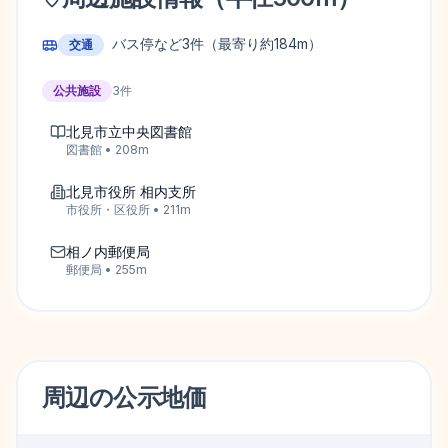
バス停など
3
件
（最寄り約184m）
交通
公共施設
3
件
北見市立中央図書館
図書館
•
208
m
北見市役所 相内支所
市役所・区役所
•
211
m
相ノ内郵便局
郵便局
•
255
m
周辺の
公示地価