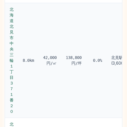
北
海
道
北
見
市
中
央
三
北見駅
42,000
138,800
輪
8.0km
0.0%
(3,600m
円/㎡
円/坪
１
丁
目
３
７
１
番
２
０
北