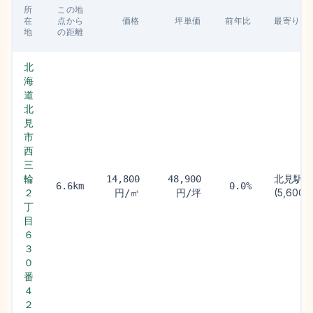
所
この地
在
点から
価格
坪単価
前年比
最寄り駅
地
の距離
北
海
道
北
見
市
西
三
輪
北見駅
14,800
48,900
6.6km
0.0%
２
(5,600m
円/㎡
円/坪
丁
目
６
３
０
番
４
２