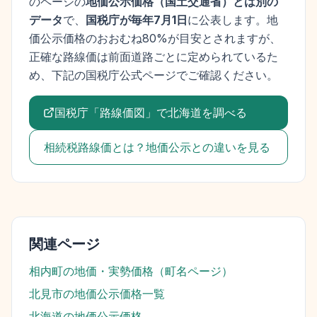
のページの
地価公示価格
（
国土交通省
）とは別の
データ
で、
国税庁が毎年7月1日
に公表します。
地
価公示価格
のおおむね80%が目安とされますが、
正確な路線価は前面道路ごとに定められているた
め、下記の国税庁公式ページでご確認ください。
国税庁「路線価図」で
北海道
を調べる
相続税路線価とは？地価公示との違いを見る
関連ページ
相内町
の地価・実勢価格（町名ページ）
北見市
の地価公示価格一覧
北海道
の地価公示価格