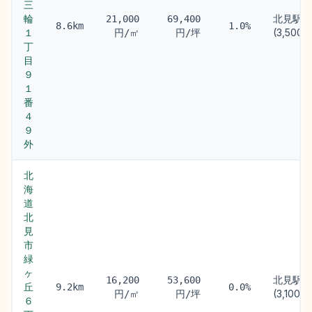
三
輪
北見駅
21,000
69,400
8.6km
1.0%
１
(3,500m
円/㎡
円/坪
丁
目
９
１
番
４
９
外
北
海
道
北
見
市
緑
ヶ
北見駅
16,200
53,600
丘
9.2km
0.0%
(3,100m)
円/㎡
円/坪
６