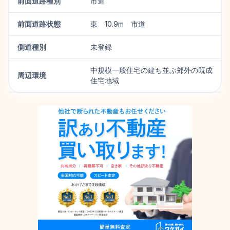
前面道路種別
市道
前面道路状態
東 10.9m 市道
側道種別
未登録
中規模一般住宅の建ち並ぶ郊外の既成
周辺環境
住宅地域