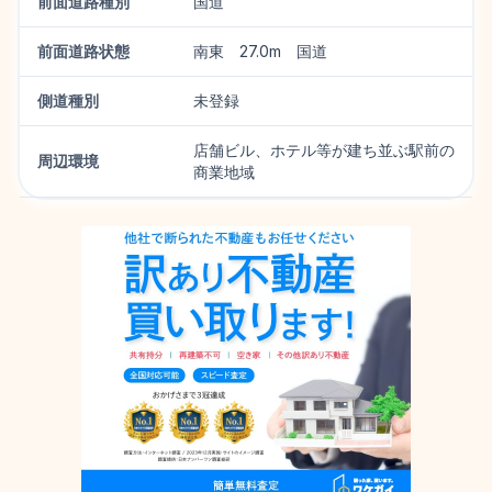
前面道路種別
国道
前面道路状態
南東 27.0m 国道
側道種別
未登録
店舗ビル、ホテル等が建ち並ぶ駅前の
周辺環境
商業地域