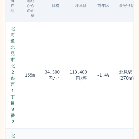
所
地点
在
から
価格
坪単価
前年比
最寄り駅
地
の距
離
北
海
道
北
見
市
北
２
北見駅
34,300
113,400
155m
-1.4%
条
(270m)
円/㎡
円/坪
西
１
丁
目
９
番
２
北