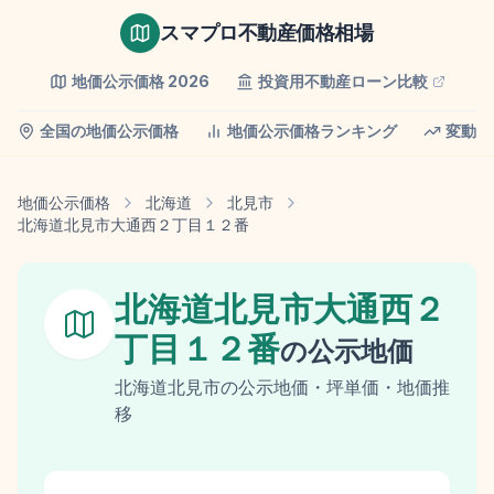
スマプロ不動産価格相場
地価公示価格
2026
投資用不動産ローン比較
全国の地価公示価格
地価公示価格ランキング
変動率
地価公示価格
北海道
北見市
北海道北見市大通西２丁目１２番
北海道北見市大通西２
丁目１２番
の
公示地価
北海道
北見市
の
公示地価
・坪単価・地価推
移