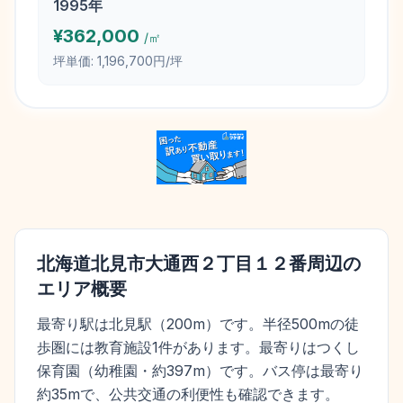
1995
年
¥
362,000
/㎡
坪単価:
1,196,700円/坪
北海道北見市大通西２丁目１２番
周辺の
エリア概要
最寄り駅は北見駅（200m）です。半径500mの徒
歩圏には教育施設1件があります。最寄りはつくし
保育園（幼稚園・約397m）です。バス停は最寄り
約35mで、公共交通の利便性も確認できます。