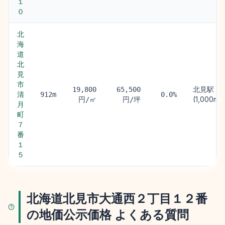
１
０
北
海
道
北
見
市
北見駅
19,800
65,500
清
912m
0.0%
(1,000m)
円/㎡
円/坪
月
町
７
番
１
５
北海道北見市大通西２丁目１２番
の地価公示価格 よくある質問