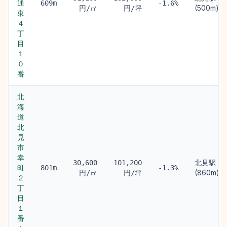
通
609m
-1.6%
(500m)
円/㎡
円/坪
東
４
丁
目
１
０
番
北
海
道
北
見
市
幸
北見駅
30,600
101,200
町
801m
-1.3%
(860m)
円/㎡
円/坪
２
丁
目
１
番