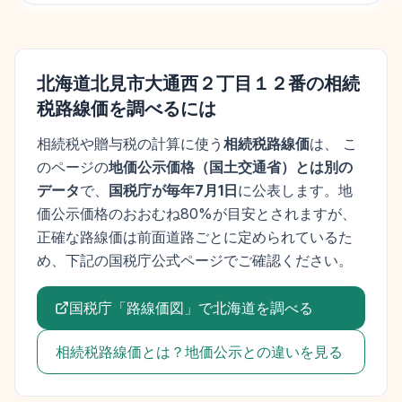
北海道北見市大通西２丁目１２番
の相続
税路線価を調べるには
相続税や贈与税の計算に使う
相続税路線価
は、 こ
のページの
地価公示価格
（
国土交通省
）とは別の
データ
で、
国税庁が毎年7月1日
に公表します。
地
価公示価格
のおおむね80%が目安とされますが、
正確な路線価は前面道路ごとに定められているた
め、下記の国税庁公式ページでご確認ください。
国税庁「路線価図」で
北海道
を調べる
相続税路線価とは？地価公示との違いを見る