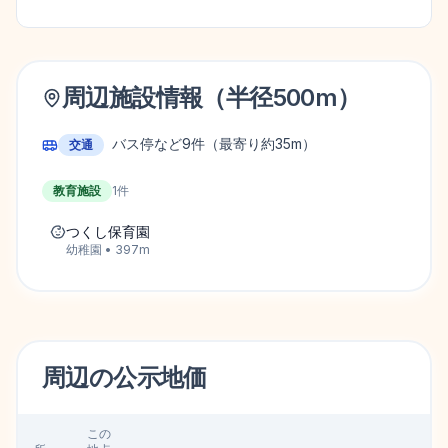
周辺施設情報（半径
500
m）
バス停など
9
件
（最寄り約35m）
交通
教育施設
1
件
つくし保育園
幼稚園
•
397
m
周辺の
公示地価
この