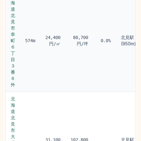
海
道
北
見
市
幸
北見駅
24,400
80,700
町
574m
0.0%
(950m)
円/㎡
円/坪
６
丁
目
３
番
６
外
北
海
道
北
見
市
大
北見駅
31,100
102,800