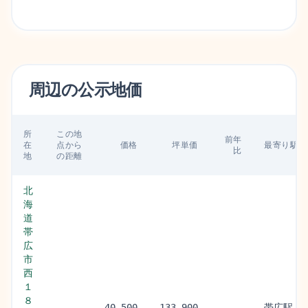
周辺の
公示地価
所
この地
前年
在
点から
価格
坪単価
最寄り駅
比
地
の距離
北
海
道
帯
広
市
西
１
８
帯広駅
40,500
133,900