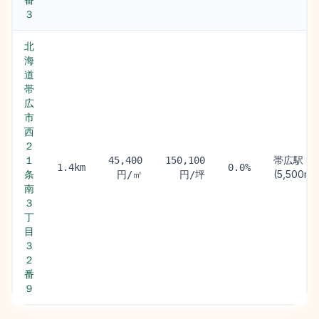
３
北
海
道
帯
広
市
西
２
１
帯広駅
45,400
150,100
1.4km
0.0%
条
(5,500m)
円/㎡
円/坪
南
３
丁
目
３
２
番
９