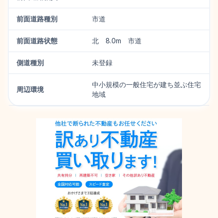
前面道路種別
市道
前面道路状態
北 8.0m 市道
側道種別
未登録
中小規模の一般住宅が建ち並ぶ住宅
周辺環境
地域