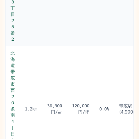
３
丁
目
２
５
番
２
北
海
道
帯
広
市
西
２
０
帯広駅
36,300
120,000
条
1.2km
0.0%
(4,900m)
円/㎡
円/坪
南
４
丁
目