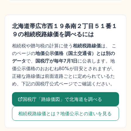
北海道帯広市西１９条南２丁目５１番１
９
の相続税路線価を調べるには
相続税や贈与税の計算に使う
相続税路線価
は、 こ
のページの
地価公示価格
（
国土交通省
）とは別の
データ
で、
国税庁が毎年7月1日
に公表します。
地
価公示価格
のおおむね80%が目安とされますが、
正確な路線価は前面道路ごとに定められているた
め、下記の国税庁公式ページでご確認ください。
国税庁「路線価図」で
北海道
を調べる
相続税路線価とは？地価公示との違いを見る