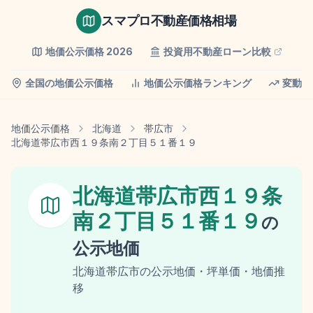
スマプロ不動産価格相場
地価公示価格
2026
投資用不動産ローン比較
全国の地価公示価格
地価公示価格ランキング
変動率
地価公示価格
北海道
帯広市
北海道帯広市西１９条南２丁目５１番１９
北海道帯広市西１９条
南２丁目５１番１９
の
公示地価
北海道
帯広市
の
公示地価
・坪単価・地価推
移