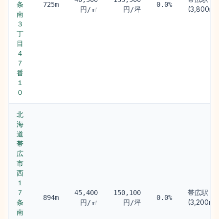
条
725m
0.0%
(3,800m)
円/㎡
円/坪
南
３
丁
目
４
７
番
１
０
北
海
道
帯
広
市
西
１
７
帯広駅
45,400
150,100
894m
0.0%
条
(3,200m)
円/㎡
円/坪
南