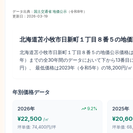
データ出典：
国土交通省 地価公示
（
令和8年
）
更新日：
2026-03-19
北海道苫小牧市日新町１丁目８番５
の地価
北海道苫小牧市日新町１丁目８番５の地価公示価格は、 20
年）までの全30年間のデータにおいて下から13番目に高い
円）、 最低価格は2023年（令和5年）の18,200円/
年別価格データ
2026
年
2025
年
9.2
%
¥
22,500
¥
20,6
/㎡
坪単価:
74,400円/坪
坪単価:
68