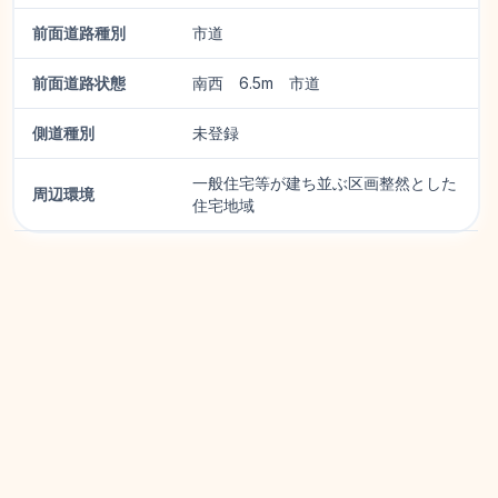
前面道路種別
市道
前面道路状態
南西 6.5m 市道
側道種別
未登録
一般住宅等が建ち並ぶ区画整然とした
周辺環境
住宅地域