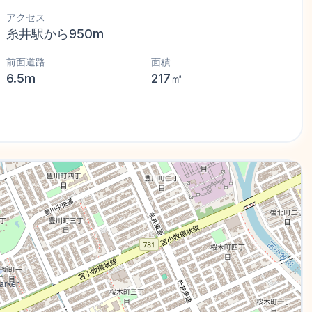
アクセス
糸井駅から950m
前面道路
面積
6.5m
217㎡