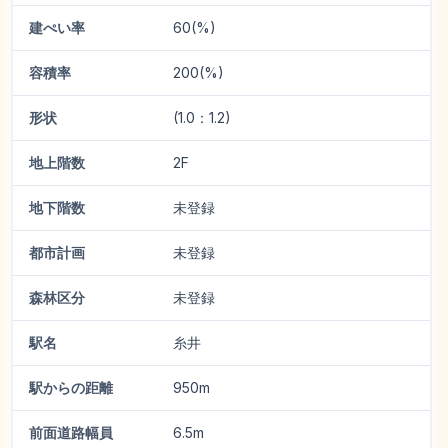
建ぺい率
60(%)
容積率
200(%)
形状
(1.0：1.2)
地上階数
2F
地下階数
未登録
都市計画
未登録
森林区分
未登録
駅名
糸井
駅からの距離
950m
前面道路幅員
6.5m