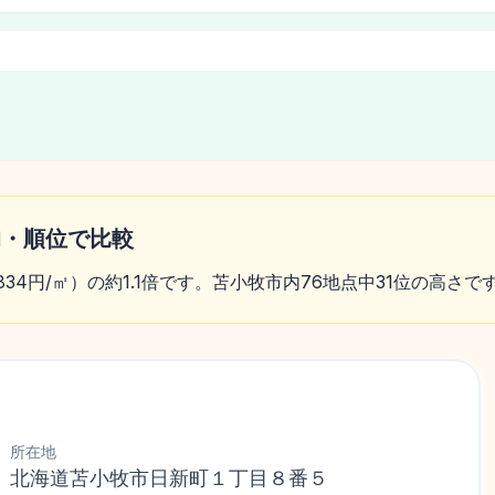
均・順位で比較
834円/㎡）の約1.1倍です。苫小牧市内76地点中31位の高さで
所在地
北海道苫小牧市日新町１丁目８番５