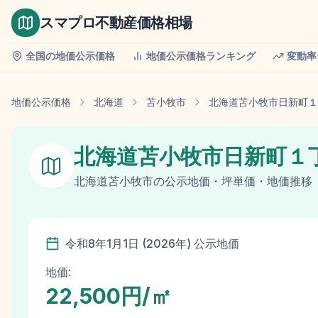
スマプロ不動産価格相場
全国の地価公示価格
地価公示価格ランキング
変動率
地価公示価格
北海道
苫小牧市
北海道苫小牧市日新町１
北海道苫小牧市日新町１
北海道
苫小牧市
の
公示地価
・坪単価・地価推移
令和8年
1月1日
(
2026
年)
公示地価
地価:
22,500円/㎡