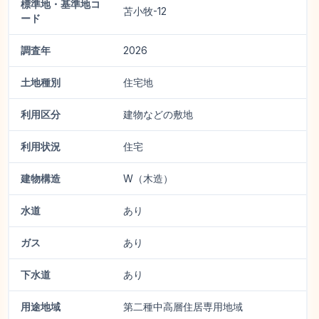
標準地・基準地コ
苫小牧-12
ード
調査年
2026
土地種別
住宅地
利用区分
建物などの敷地
利用状況
住宅
建物構造
W（木造）
水道
あり
ガス
あり
下水道
あり
用途地域
第二種中高層住居専用地域