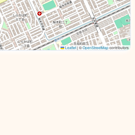
Leaflet
|
©
OpenStreetMap
contributors