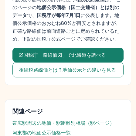
のページの
地価公示価格
（
国土交通省
）とは別の
データ
で、
国税庁が毎年7月1日
に公表します。
地
価公示価格
のおおむね80%が目安とされますが、
正確な路線価は前面道路ごとに定められているた
め、下記の国税庁公式ページでご確認ください。
国税庁「路線価図」で
北海道
を調べる
相続税路線価とは？地価公示との違いを見る
関連ページ
帯広駅
周辺の地価・駅距離別相場（駅ページ）
河東郡
の地価公示価格一覧