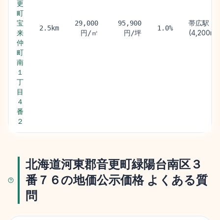
更
町
宝
帯広駅
29,000
95,900
2.5km
1.0%
来
(4,200m)
円/㎡
円/坪
仲
町
南
１
丁
目
４
番
２
北海道河東郡音更町緑陽台南区３
番７６の地価公示価格 よくある質
問