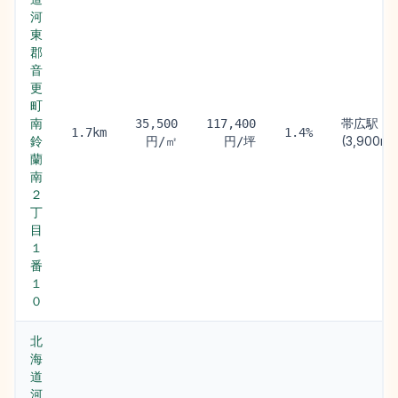
河
東
郡
音
更
町
南
帯広駅
35,500
117,400
1.7km
1.4%
鈴
(3,900m)
円/㎡
円/坪
蘭
南
２
丁
目
１
番
１
０
北
海
道
河