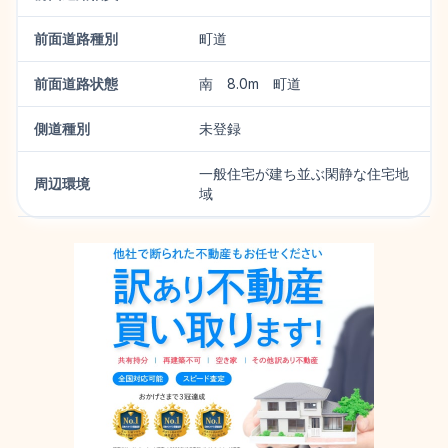
前面道路種別
町道
前面道路状態
南 8.0m 町道
側道種別
未登録
一般住宅が建ち並ぶ閑静な住宅地
周辺環境
域