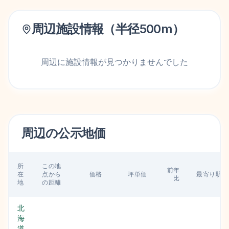
周辺施設情報（半径
500
m）
周辺に施設情報が見つかりませんでした
周辺の
公示地価
所
この地
前年
在
点から
価格
坪単価
最寄り駅
比
地
の距離
北
海
道