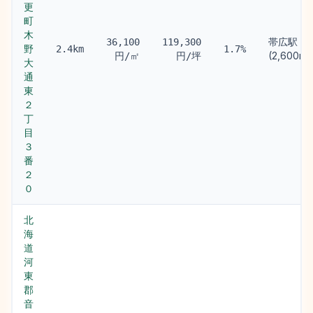
更
町
木
帯広駅
36,100
119,300
野
2.4km
1.7%
(2,600m)
円/㎡
円/坪
大
通
東
２
丁
目
３
番
２
０
北
海
道
河
東
郡
音