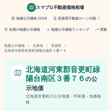
スマプロ不動産価格相場
地価公示価格
2026
投資用不動産ローン比較
全国の地価公示価格
地価公示価格ランキング
変動率
地価公示価格
北海道
音更町
北海道河東郡音更町緑陽台南区３番７６
北海道河東郡音更町緑
陽台南区３番７６
の
公
示地価
北海道
音更町
の
公示地価
・坪単価・地価推
移