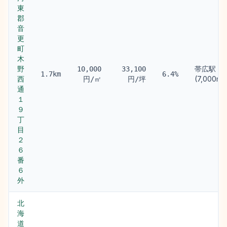
東
郡
音
更
町
木
野
帯広駅
10,000
33,100
1.7km
6.4%
西
(7,000m)
円/㎡
円/坪
通
１
９
丁
目
２
６
番
６
外
北
海
道