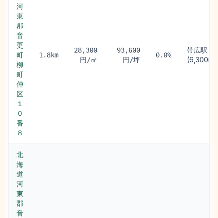
河
東
郡
音
更
帯広駅
28,300
93,600
町
1.8km
0.0%
(6,300m)
円/㎡
円/坪
柳
町
仲
区
１
０
番
８
北
海
道
河
東
郡
音