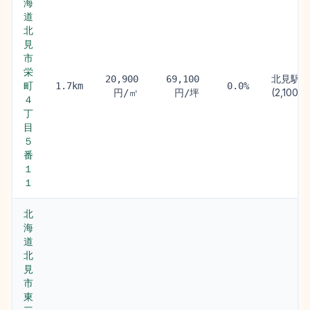
海
道
北
見
市
栄
北見駅
20,900
69,100
町
1.7km
0.0%
(2,100m)
円/㎡
円/坪
４
丁
目
５
番
１
１
北
海
道
北
見
市
東