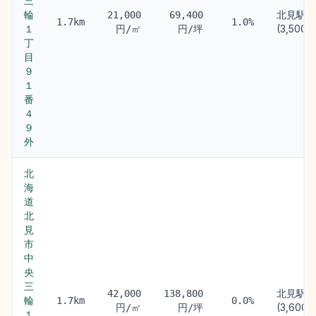
三
輪
北見駅
21,000
69,400
1.7km
1.0%
１
(3,500m
円/㎡
円/坪
丁
目
９
１
番
４
９
外
北
海
道
北
見
市
中
央
三
北見駅
42,000
138,800
輪
1.7km
0.0%
(3,600m
円/㎡
円/坪
１