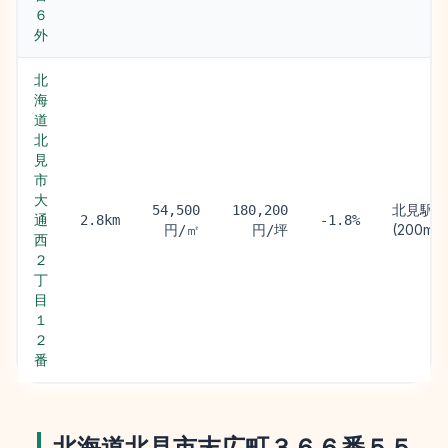
６
外
北
海
道
北
見
市
大
北見駅
54,500
180,200
通
2.8km
-1.8%
(200m)
円/㎡
円/坪
西
２
丁
目
１
２
番
北海道北見市末広町３６６番５５