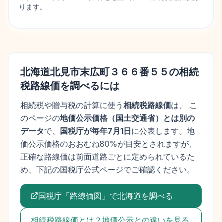
ります。
北海道北見市末広町３６６番５５
の相続
税路線価を調べるには
相続税や贈与税の計算に使う
相続税路線価
は、 こ
のページの
地価公示価格
（
国土交通省
）とは別の
データ
で、
国税庁が毎年7月1日
に公表します。
地
価公示価格
のおおむね80%が目安とされますが、
正確な路線価は前面道路ごとに定められているた
め、下記の国税庁公式ページでご確認ください。
国税庁「路線価図」で
北海道
を調べる
相続税路線価とは？地価公示との違いを見る