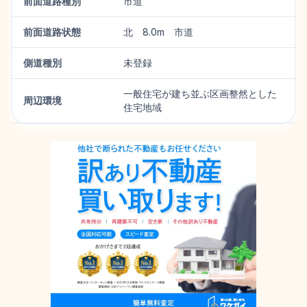
前面道路種別
市道
前面道路状態
北 8.0m 市道
側道種別
未登録
一般住宅が建ち並ぶ区画整然とした
周辺環境
住宅地域