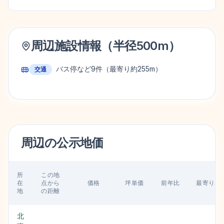
周辺施設情報（半径
500
m）
バス停など
9
件
（最寄り約255m）
交通
周辺の
公示地価
所
この地
在
点から
価格
坪単価
前年比
最寄り駅
地
の距離
北