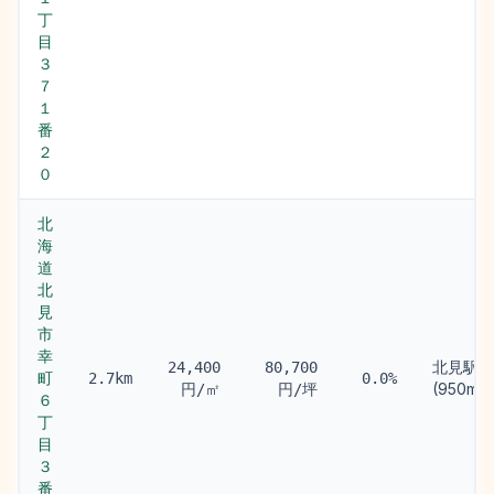
丁
目
３
７
１
番
２
０
北
海
道
北
見
市
幸
北見駅
24,400
80,700
町
2.7km
0.0%
(950m)
円/㎡
円/坪
６
丁
目
３
番