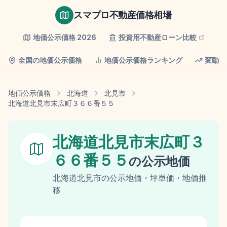
スマプロ不動産価格相場
地価公示価格
2026
投資用不動産ローン比較
全国の地価公示価格
地価公示価格ランキング
変動率
地価公示価格
北海道
北見市
北海道北見市末広町３６６番５５
北海道北見市末広町３
６６番５５
の
公示地価
北海道
北見市
の
公示地価
・坪単価・地価推
移