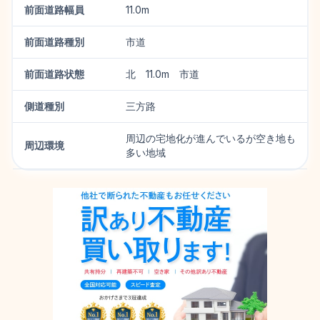
前面道路幅員
11.0m
前面道路種別
市道
前面道路状態
北 11.0m 市道
側道種別
三方路
周辺の宅地化が進んでいるが空き地も
周辺環境
多い地域