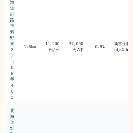
海
道
釧
路
市
鶴
野
東
新富士駅
11,200
37,000
1.6km
0.9%
３
(4,500m)
円/㎡
円/坪
丁
目
５
８
番
４
０
１
北
海
道
釧