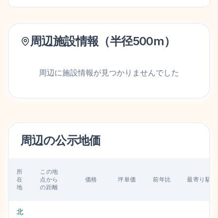
周辺施設情報（半径
500
m）
周辺に施設情報が見つかりませんでした
周辺の
公示地価
所
この地
在
点から
価格
坪単価
前年比
最寄り駅
地
の距離
北