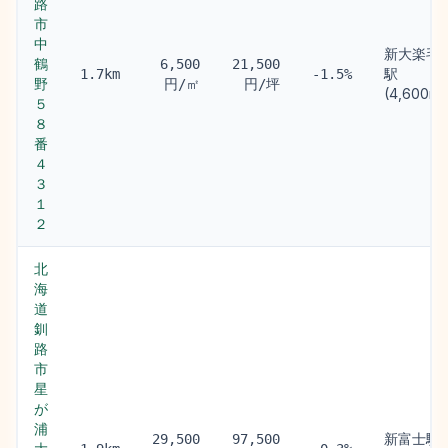
路
市
中
新大楽毛
鶴
6,500
21,500
駅
1.7km
-1.5%
野
円/㎡
円/坪
(4,600m)
５
８
番
４
３
１
２
北
海
道
釧
路
市
星
が
浦
新富士駅
29,500
97,500