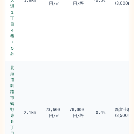
大
1.9km
-0.3%
(3,000m)
円/㎡
円/坪
通
１
丁
目
４
番
７
５
外
北
海
道
釧
路
市
鶴
野
新富士駅
23,600
78,000
2.1km
0.4%
東
(3,500m)
円/㎡
円/坪
５
丁
目