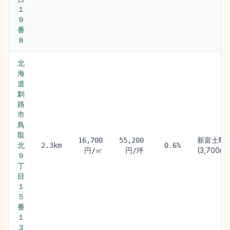
１
９
番
８
北
海
道
釧
路
市
鳥
取
新富士駅
16,700
55,200
北
2.3km
0.6%
(3,700m)
円/㎡
円/坪
９
丁
目
１
５
番
１
３