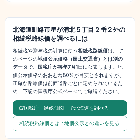
北海道釧路市星が浦北５丁目２番２外
の
相続税路線価を調べるには
相続税や贈与税の計算に使う
相続税路線価
は、 こ
のページの
地価公示価格
（
国土交通省
）とは別の
データ
で、
国税庁が毎年7月1日
に公表します。
地
価公示価格
のおおむね80%が目安とされますが、
正確な路線価は前面道路ごとに定められているた
め、下記の国税庁公式ページでご確認ください。
国税庁「路線価図」で
北海道
を調べる
相続税路線価とは？地価公示との違いを見る