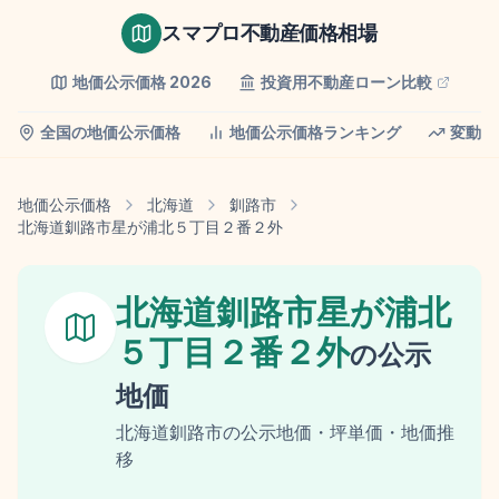
スマプロ不動産価格相場
地価公示価格
2026
投資用不動産ローン比較
全国の地価公示価格
地価公示価格ランキング
変動率
地価公示価格
北海道
釧路市
北海道釧路市星が浦北５丁目２番２外
北海道釧路市星が浦北
５丁目２番２外
の
公示
地価
北海道
釧路市
の
公示地価
・坪単価・地価推
移