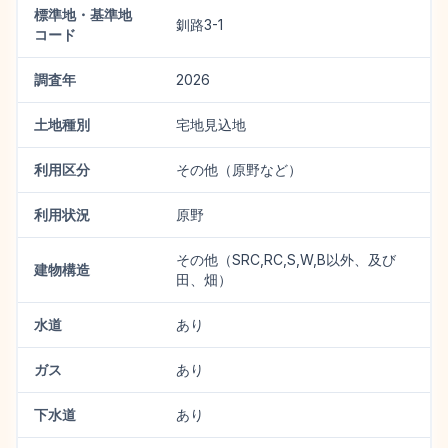
標準地・基準地
釧路3-1
コード
調査年
2026
土地種別
宅地見込地
利用区分
その他（原野など）
利用状況
原野
その他（SRC,RC,S,W,B以外、及び
建物構造
田、畑）
水道
あり
ガス
あり
下水道
あり