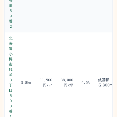
香
町
５
９
番
２
北
海
道
小
樽
市
銭
函
３
銭函駅
11,500
38,000
3.8km
4.5%
丁
(2,800m)
円/㎡
円/坪
目
５
０
３
番
１