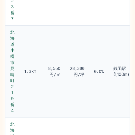
２
３
番
７
北
海
道
小
樽
市
見
銭函駅
8,550
28,300
1.3km
0.0%
晴
(1,100m)
円/㎡
円/坪
町
２
１
９
番
４
北
海