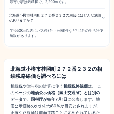
最寄り駅は銭函駅で、2,200mです。
北海道小樽市桂岡町２７２番２３２の周辺にはどんな施設
がありますか？
半径500m以内にバス停3件・公園1件など計4件の生活利便
施設があります。
北海道小樽市桂岡町２７２番２３２
の相
続税路線価を調べるには
相続税や贈与税の計算に使う
相続税路線価
は、 こ
のページの
地価公示価格
（
国土交通省
）とは別の
データ
で、
国税庁が毎年7月1日
に公表します。
地
価公示価格
のおおむね80%が目安とされますが、
正確な路線価は前面道路ごとに定められているた