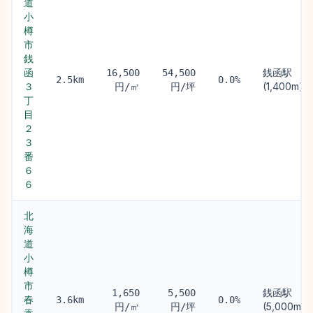
道
小
樽
市
銭
函
銭函駅
16,500
54,500
2.5km
0.0%
３
(1,400m)
円/㎡
円/坪
丁
目
２
３
番
６
６
北
海
道
小
樽
市
銭函駅
1,650
5,500
春
3.6km
0.0%
(5,000m)
円/㎡
円/坪