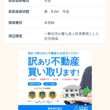
前面道路種別
市道
前面道路状態
東 8.0m 市道
側道種別
未登録
一般住宅が建ち並ぶ区画整然とした
周辺環境
住宅地域