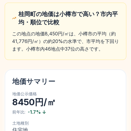
桂岡町の地価は小樽市で高い？市内平
均・順位で比較
この地点の地価8,450円/㎡は、小樽市の平均（約
41,776円/㎡）の約20%の水準で、市平均を下回り
ます。小樽市内46地点中37位の高さです。
地価サマリー
地価公示価格
8450円/㎡
-1.7
%
↓
前年比:
土地種別
住宅地