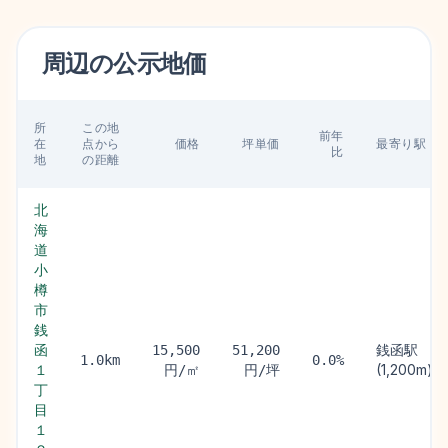
周辺の
公示地価
所
この地
前年
在
点から
価格
坪単価
最寄り駅
比
地
の距離
北
海
道
小
樽
市
銭
函
銭函駅
15,500
51,200
1.0km
0.0%
１
(1,200m)
円/㎡
円/坪
丁
目
１