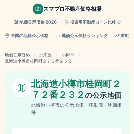
スマプロ不動産価格相場
地価公示価格
2026
投資用不動産ローン比較
全国の地価公示価格
地価公示価格ランキング
変動率
地価公示価格
北海道
小樽市
北海道小樽市桂岡町２７２番２３２
北海道小樽市桂岡町２
７２番２３２
の
公示地価
北海道
小樽市
の
公示地価
・坪単価・地価推
移