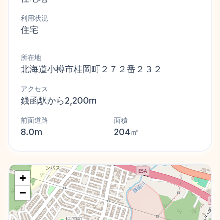
利用状況
住宅
所在地
北海道小樽市桂岡町２７２番２３２
アクセス
銭函駅から2,200m
前面道路
面積
8.0m
204㎡
+
−