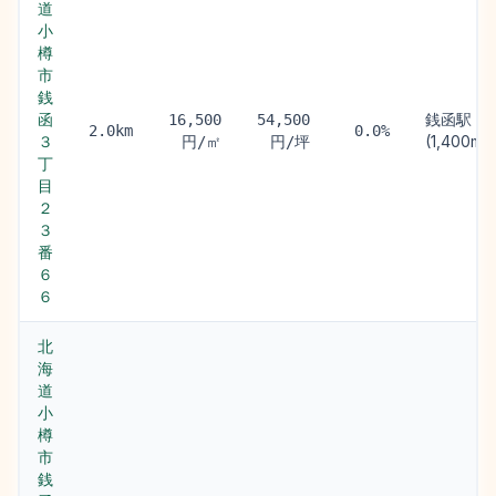
道
小
樽
市
銭
函
銭函駅
16,500
54,500
2.0km
0.0%
３
(1,400m)
円/㎡
円/坪
丁
目
２
３
番
６
６
北
海
道
小
樽
市
銭