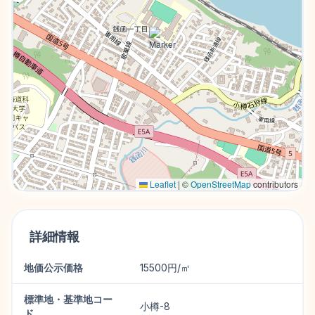
Leaflet
|
©
OpenStreetMap
contributors
詳細情報
地価公示価格
15500円/㎡
標準地・基準地コー
小樽-8
ド