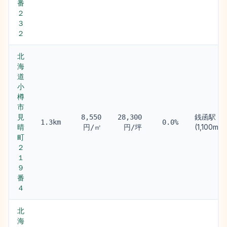
番
２
３
２
北
海
道
小
樽
市
見
銭函駅
8,550
28,300
1.3km
0.0%
晴
(1,100m)
円/㎡
円/坪
町
２
１
９
番
４
北
海