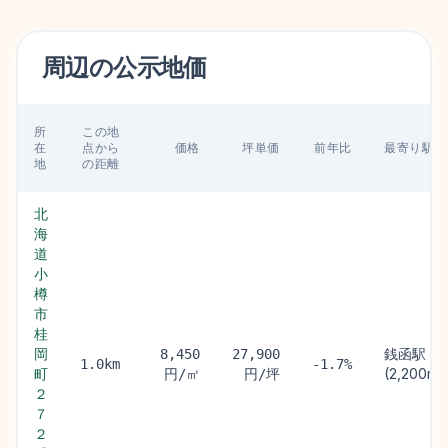
周辺の
公示地価
所
この地
在
点から
価格
坪単価
前年比
最寄り駅
地
の距離
北
海
道
小
樽
市
桂
岡
銭函駅
8,450
27,900
1.0km
-1.7%
町
(2,200m)
円/㎡
円/坪
２
７
２