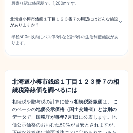
最寄り駅は銭函駅で、1,200mです。
北海道小樽市銭函１丁目１２３番７の周辺にはどんな施設
がありますか？
半径500m以内にバス停3件など計3件の生活利便施設があ
ります。
北海道小樽市銭函１丁目１２３番７
の相
続税路線価を調べるには
相続税や贈与税の計算に使う
相続税路線価
は、 こ
のページの
地価公示価格
（
国土交通省
）とは別の
データ
で、
国税庁が毎年7月1日
に公表します。
地
価公示価格
のおおむね80%が目安とされますが、
正確な路線価は前面道路ごとに定められているた