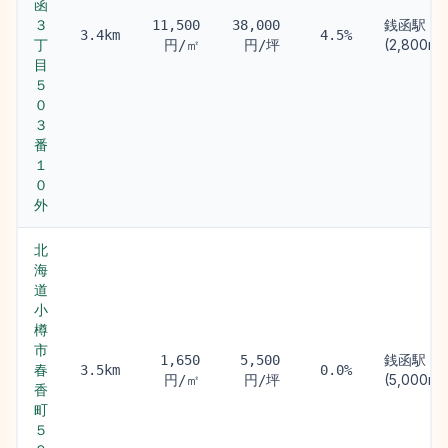
函
３
銭函駅
11,500
38,000
3.4km
4.5%
丁
(2,800m)
円/㎡
円/坪
目
５
０
３
番
１
０
外
北
海
道
小
樽
市
銭函駅
1,650
5,500
春
3.5km
0.0%
(5,000m)
円/㎡
円/坪
香
町
５