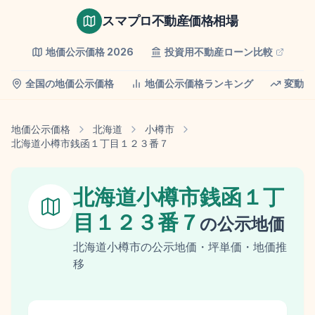
スマプロ不動産価格相場
地価公示価格
2026
投資用不動産ローン比較
全国の地価公示価格
地価公示価格ランキング
変動率
地価公示価格
北海道
小樽市
北海道小樽市銭函１丁目１２３番７
北海道小樽市銭函１丁
目１２３番７
の
公示地価
北海道
小樽市
の
公示地価
・坪単価・地価推
移