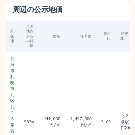
周辺の
公示地価
この
所
地点
前年
最寄り
在
から
価格
坪単価
比
駅
地
の距
離
北
海
道
札
幌
市
北
区
北
２
北２４
３
441,000
1,457,900
条駅
533m
5.0%
条
円/㎡
円/坪
(100m)
西