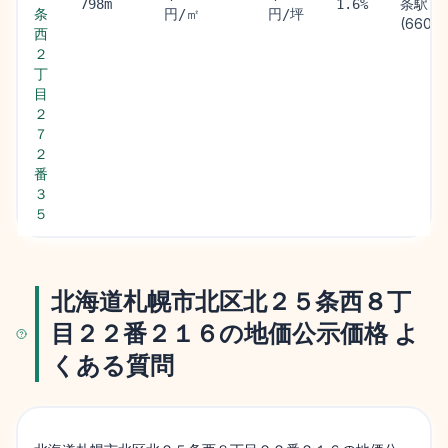
条駅
798m
1.6%
条
円/㎡
円/坪
(660m
西
２
丁
目
２
７
２
番
３
５
北海道札幌市北区北２５条西８丁
目２２番２１６の地価公示価格 よ
くある質問