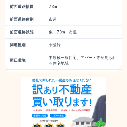
前面道路幅員
7.3m
前面道路種別
市道
前面道路状態
東 7.3m 市道
側道種別
未登録
中規模一般住宅、アパート等が見られ
周辺環境
る住宅地域