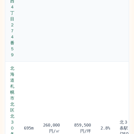
西
４
丁
目
２
７
４
番
５
９
北
海
道
札
幌
市
北
区
北
３
北３４
260,000
859,500
０
条駅
695m
2.8%
円/㎡
円/坪
条
(250m)