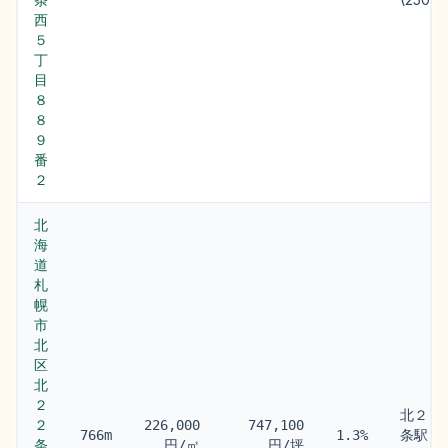
西
５
丁
目
８
８
９
番
２
北
海
道
札
幌
市
北
区
北
２
北２４
２
226,000
747,100
条駅
766m
1.3%
条
円/㎡
円/坪