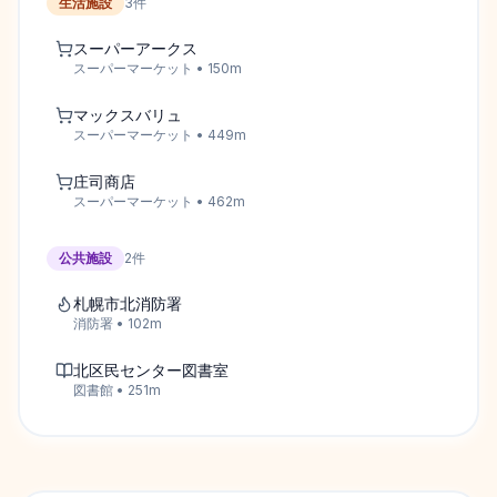
生活施設
3
件
スーパーアークス
スーパーマーケット
•
150
m
マックスバリュ
スーパーマーケット
•
449
m
庄司商店
スーパーマーケット
•
462
m
公共施設
2
件
札幌市北消防署
消防署
•
102
m
北区民センター図書室
図書館
•
251
m