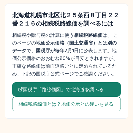
北海道札幌市北区北２５条西８丁目２２
番２１６
の相続税路線価を調べるには
相続税や贈与税の計算に使う
相続税路線価
は、 こ
のページの
地価公示価格
（
国土交通省
）とは別の
データ
で、
国税庁が毎年7月1日
に公表します。
地
価公示価格
のおおむね80%が目安とされますが、
正確な路線価は前面道路ごとに定められているた
め、下記の国税庁公式ページでご確認ください。
国税庁「路線価図」で
北海道
を調べる
相続税路線価とは？地価公示との違いを見る