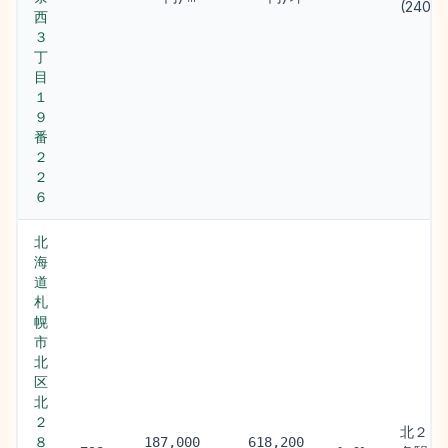
(240m)
西
３
丁
目
１
９
番
２
２
６
北
海
道
札
幌
市
北
区
北
２
北２４
８
187,000
618,200