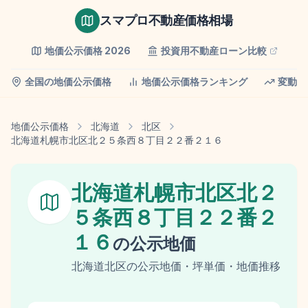
スマプロ不動産価格相場
地価公示価格
2026
投資用不動産ローン比較
全国の地価公示価格
地価公示価格ランキング
変動率
地価公示価格
北海道
北区
北海道札幌市北区北２５条西８丁目２２番２１６
北海道札幌市北区北２
５条西８丁目２２番２
１６
の
公示地価
北海道
北区
の
公示地価
・坪単価・地価推移