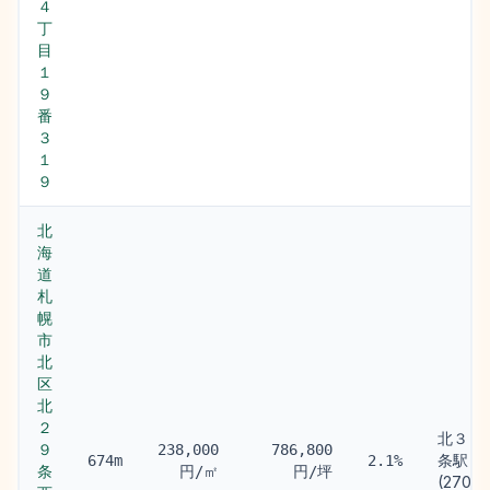
４
丁
目
１
９
番
３
１
９
北
海
道
札
幌
市
北
区
北
２
北３４
９
238,000
786,800
条駅
674m
2.1%
条
円/㎡
円/坪
(270m)