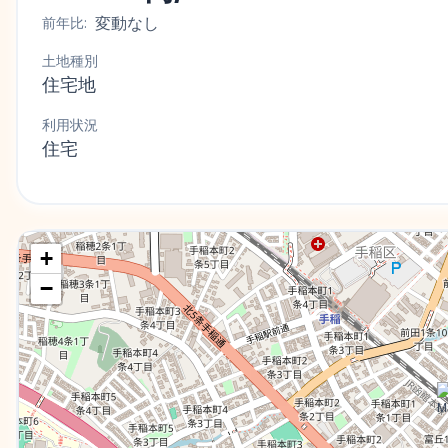
変動なし
前年比:
土地種別
住宅地
利用状況
住宅
+
−