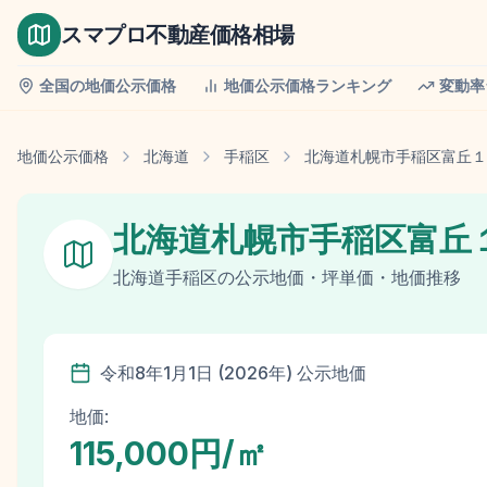
スマプロ不動産価格相場
全国の地価公示価格
地価公示価格ランキング
変動率
地価公示価格
北海道
手稲区
北海道札幌市手稲区富丘１
北海道札幌市手稲区富丘
北海道
手稲区
の
公示地価
・坪単価・地価推移
令和8年
1月1日
(
2026
年)
公示地価
地価:
115,000円/㎡