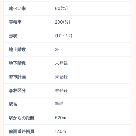
建ぺい率
60(%)
容積率
200(%)
形状
(1.0：1.2)
地上階数
2F
地下階数
未登録
都市計画
未登録
森林区分
未登録
駅名
手稲
駅からの距離
620m
前面道路幅員
12.0m