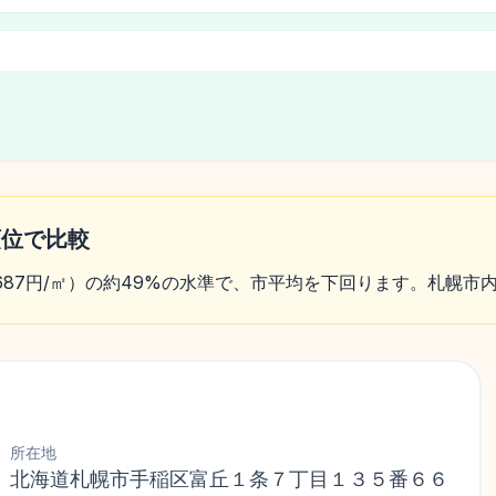
順位で比較
3,687円/㎡）の約49%の水準で、市平均を下回ります。札幌市内
所在地
北海道札幌市手稲区富丘１条７丁目１３５番６６