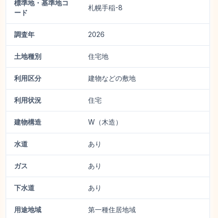
標準地・基準地コ
札幌手稲-8
ード
調査年
2026
土地種別
住宅地
利用区分
建物などの敷地
利用状況
住宅
建物構造
W（木造）
水道
あり
ガス
あり
下水道
あり
用途地域
第一種住居地域