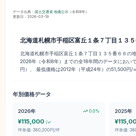
データ出典：
国土交通省 地価公示
（
令和8年
）
更新日：
2026-03-19
北海道札幌市手稲区富丘１条７丁目１３５
北海道札幌市手稲区富丘１条７丁目１３５番６６の地価公示
2026年（令和8年）までの全18年間のデータにおいて最
円）、 最低価格は2012年（平成24年）の51,500円
年別価格データ
2026
年
2025
年
0.0
%
¥
115,000
¥
115,0
/㎡
坪単価:
380,200円/坪
坪単価:
38