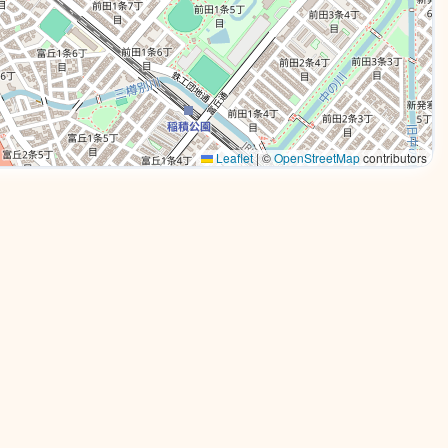
Leaflet
|
©
OpenStreetMap
contributors