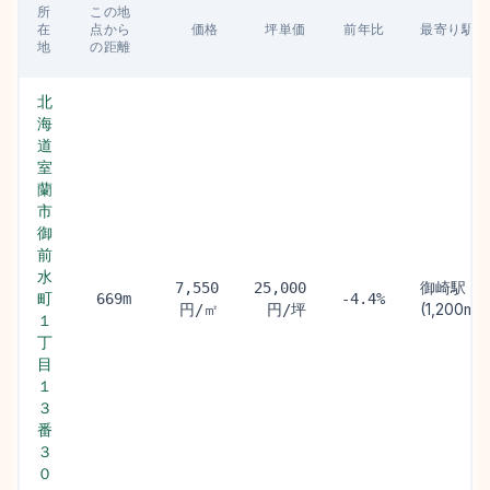
所
この地
在
点から
価格
坪単価
前年比
最寄り駅
地
の距離
北
海
道
室
蘭
市
御
前
水
御崎駅
7,550
25,000
町
669m
-4.4%
(1,200m)
円/㎡
円/坪
１
丁
目
１
３
番
３
０