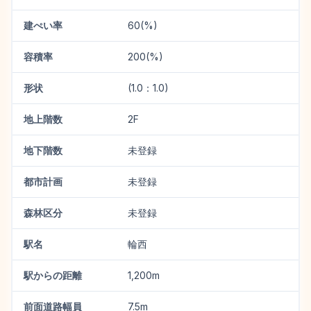
建ぺい率
60(%)
容積率
200(%)
形状
(1.0：1.0)
地上階数
2F
地下階数
未登録
都市計画
未登録
森林区分
未登録
駅名
輪西
駅からの距離
1,200m
前面道路幅員
7.5m