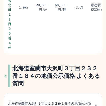
恋
北
母恋駅
20,800
68,800
1.9km
-2.3%
町
(230m)
円/㎡
円/坪
１
丁
目
２
５
番
４
外
北海道室蘭市大沢町３丁目２３２
番１８４の地価公示価格 よくある
質問
北海道室蘭市大沢町３丁目２３２番１８４の地価公示価