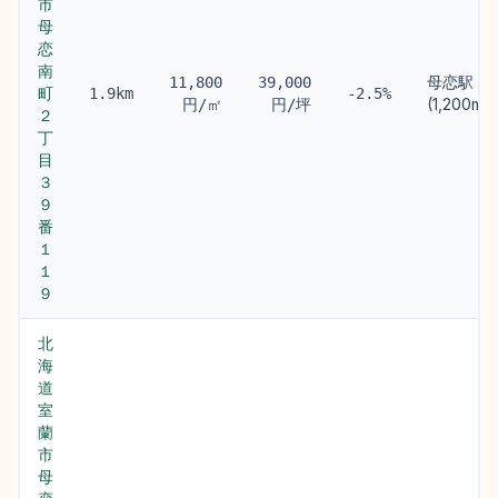
市
母
恋
南
母恋駅
11,800
39,000
町
1.9km
-2.5%
(1,200m)
円/㎡
円/坪
２
丁
目
３
９
番
１
１
９
北
海
道
室
蘭
市
母