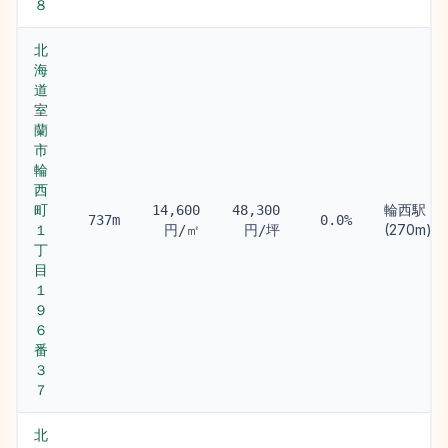
８
北
海
道
室
蘭
市
輪
西
町
輪西駅
14,600
48,300
737m
0.0%
１
(270m)
円/㎡
円/坪
丁
目
１
９
６
番
３
７
北