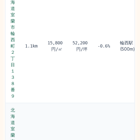
海
道
室
蘭
市
輪
西
輪西駅
15,800
52,200
町
1.1km
-0.6%
(500m)
円/㎡
円/坪
２
丁
目
１
３
８
番
９
北
海
道
室
蘭