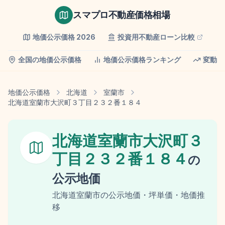
スマプロ不動産価格相場
地価公示価格
2026
投資用不動産ローン比較
全国の地価公示価格
地価公示価格ランキング
変動率
地価公示価格
北海道
室蘭市
北海道室蘭市大沢町３丁目２３２番１８４
北海道室蘭市大沢町３
丁目２３２番１８４
の
公示地価
北海道
室蘭市
の
公示地価
・坪単価・地価推
移