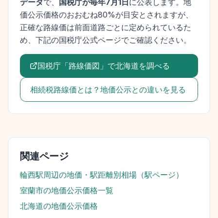
データ
で、
国税庁が毎年7月1日
に公表します。
地
価公示価格
のおおむね80%が目安とされますが、
正確な路線価は前面道路ごとに定められているた
め、下記の国税庁公式ページでご確認ください。
国税庁「路線価図」で
北海道
を調べる
相続税路線価とは？地価公示との違いを見る
関連ページ
輪西駅
周辺の地価・駅距離別相場（駅ページ）
室蘭市
の地価公示価格一覧
北海道
の地価公示価格