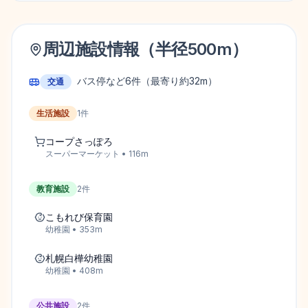
周辺施設情報（半径
500
m）
バス停など
6
件
（最寄り約32m）
交通
生活施設
1
件
コープさっぽろ
スーパーマーケット
•
116
m
教育施設
2
件
こもれび保育園
幼稚園
•
353
m
札幌白樺幼稚園
幼稚園
•
408
m
公共施設
2
件