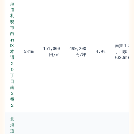
海
道
札
幌
市
白
石
区
南郷１８
151,000
499,200
本
丁目駅
581m
4.9%
円/㎡
円/坪
通
(620m)
２
０
丁
目
南
３
番
２
北
海
道