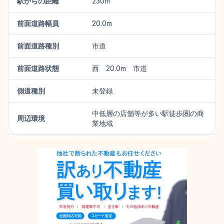
駅からの距離
230m
前面道路幅員
20.0m
前面道路種別
市道
前面道路状態
西 20.0m 市道
側道種別
未登録
中低層の店舗等が多い駅徒歩圏の商
周辺環境
業地域