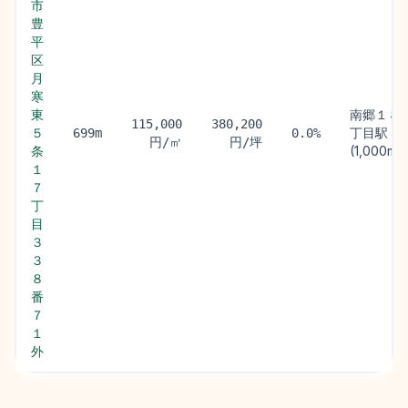
市
豊
平
区
月
寒
東
南郷１８
115,000
380,200
５
丁目駅
699m
0.0%
円/㎡
円/坪
条
(1,000m)
１
７
丁
目
３
３
８
番
７
１
外