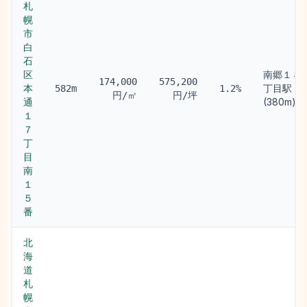
札
幌
市
白
石
区
南郷１８
174,000
575,200
本
丁目駅
582m
1.2%
円/㎡
円/坪
通
(380m)
１
７
丁
目
南
１
５
番
北
海
道
札
幌