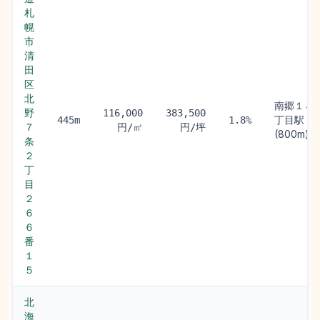
札
幌
市
清
田
区
北
南郷１８
野
116,000
383,500
丁目駅
445m
1.8%
７
円/㎡
円/坪
(800m)
条
２
丁
目
２
６
６
番
１
５
北
海