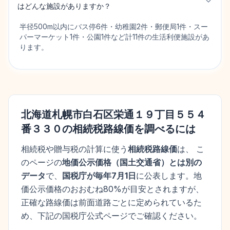
はどんな施設がありますか？
半径500m以内にバス停6件・幼稚園2件・郵便局1件・スー
パーマーケット1件・公園1件など計11件の生活利便施設があ
ります。
北海道札幌市白石区栄通１９丁目５５４
番３３０
の相続税路線価を調べるには
相続税や贈与税の計算に使う
相続税路線価
は、 こ
のページの
地価公示価格
（
国土交通省
）とは別の
データ
で、
国税庁が毎年7月1日
に公表します。
地
価公示価格
のおおむね80%が目安とされますが、
正確な路線価は前面道路ごとに定められているた
め、下記の国税庁公式ページでご確認ください。