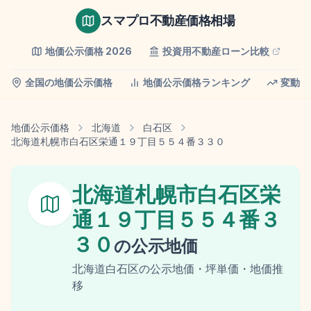
スマプロ不動産価格相場
地価公示価格
2026
投資用不動産ローン比較
全国の地価公示価格
地価公示価格ランキング
変動率
地価公示価格
北海道
白石区
北海道札幌市白石区栄通１９丁目５５４番３３０
北海道札幌市白石区栄
通１９丁目５５４番３
３０
の
公示地価
北海道
白石区
の
公示地価
・坪単価・地価推
移