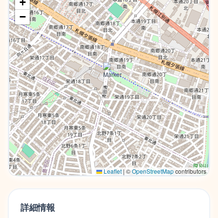
+
−
Leaflet
|
©
OpenStreetMap
contributors
詳細情報