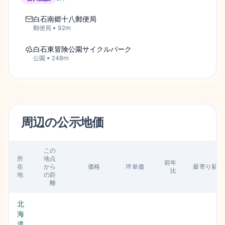
白石南郷十八郵便局
郵便局
•
92
m
白石東冒険公園サイクルパーク
公園
•
248
m
周辺の
公示地価
この
所
地点
前年
在
から
価格
坪単価
最寄り駅
比
地
の距
離
北
海
道