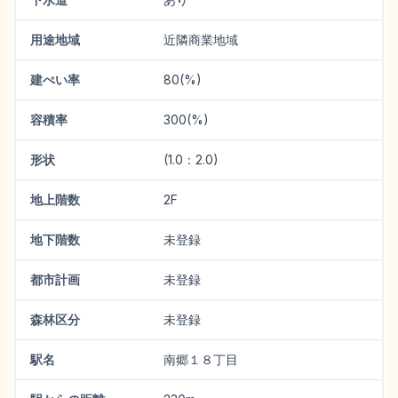
用途地域
近隣商業地域
建ぺい率
80(%)
容積率
300(%)
形状
(1.0：2.0)
地上階数
2F
地下階数
未登録
都市計画
未登録
森林区分
未登録
駅名
南郷１８丁目