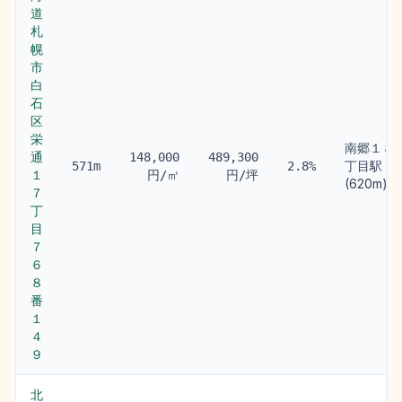
道
札
幌
市
白
石
区
栄
南郷１８
通
148,000
489,300
丁目駅
571m
2.8%
１
円/㎡
円/坪
(620m)
７
丁
目
７
６
８
番
１
４
９
北