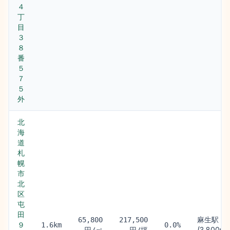
４
丁
目
３
８
番
５
７
５
外
北
海
道
札
幌
市
北
区
屯
田
麻生駅
65,800
217,500
９
1.6km
0.0%
(3,800m)