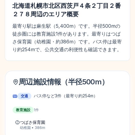
北海道札幌市北区西茨戸４条２丁目２番
２７８
周辺のエリア概要
最寄り駅は麻生駅（5,400m）です。半径500mの
徒歩圏には教育施設1件があります。最寄りはつば
さ保育園（幼稚園・約386m）です。バス停は最寄
り約254mで、公共交通の利便性も確認できます。
周辺施設情報（半径
500
m）
バス停など
3
件
（最寄り約254m）
交通
教育施設
1
件
つばさ保育園
幼稚園
•
386
m