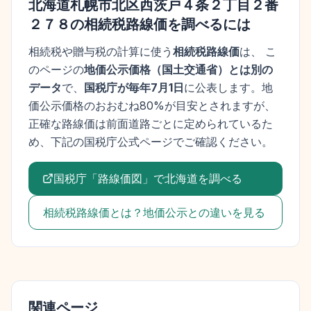
北海道札幌市北区西茨戸４条２丁目２番
２７８
の相続税路線価を調べるには
相続税や贈与税の計算に使う
相続税路線価
は、 こ
のページの
地価公示価格
（
国土交通省
）とは別の
データ
で、
国税庁が毎年7月1日
に公表します。
地
価公示価格
のおおむね80%が目安とされますが、
正確な路線価は前面道路ごとに定められているた
め、下記の国税庁公式ページでご確認ください。
国税庁「路線価図」で
北海道
を調べる
相続税路線価とは？地価公示との違いを見る
関連ページ