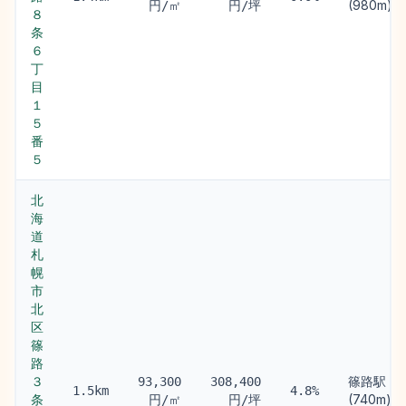
(980m)
円/㎡
円/坪
８
条
６
丁
目
１
５
番
５
北
海
道
札
幌
市
北
区
篠
路
３
篠路駅
93,300
308,400
1.5km
4.8%
条
(740m)
円/㎡
円/坪