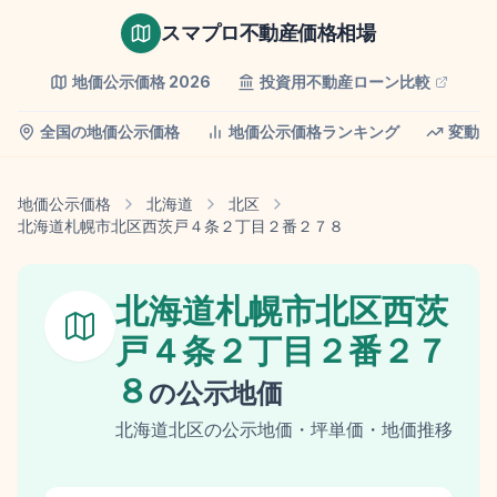
スマプロ不動産価格相場
地価公示価格
2026
投資用不動産ローン比較
全国の地価公示価格
地価公示価格ランキング
変動率
地価公示価格
北海道
北区
北海道札幌市北区西茨戸４条２丁目２番２７８
北海道札幌市北区西茨
戸４条２丁目２番２７
８
の
公示地価
北海道
北区
の
公示地価
・坪単価・地価推移