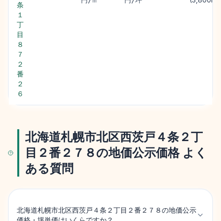
円/㎡
円/坪
条
１
丁
目
８
７
２
番
２
６
北海道札幌市北区西茨戸４条２丁
目２番２７８の地価公示価格 よく
ある質問
北海道札幌市北区西茨戸４条２丁目２番２７８の地価公示
価格・坪単価はいくらですか？