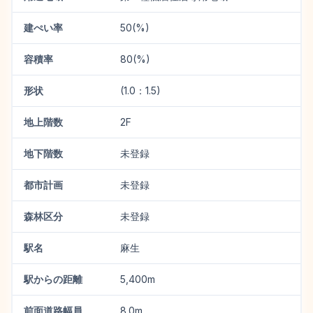
建ぺい率
50(%)
容積率
80(%)
形状
(1.0：1.5)
地上階数
2F
地下階数
未登録
都市計画
未登録
森林区分
未登録
駅名
麻生
駅からの距離
5,400m
前面道路幅員
8.0m