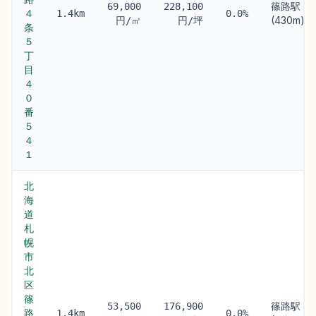
篠路駅
69,000
228,100
４
1.4km
0.0%
(430m)
円/㎡
円/坪
条
５
丁
目
４
０
番
５
４
１
北
海
道
札
幌
市
北
区
篠
篠路駅
53,500
176,900
路
1.4km
0.0%