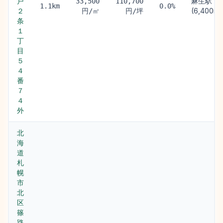
戸
麻生駅
33,500
110,700
1.1km
0.0%
２
(6,400m)
円/㎡
円/坪
条
１
丁
目
５
４
番
７
４
外
北
海
道
札
幌
市
北
区
篠
路