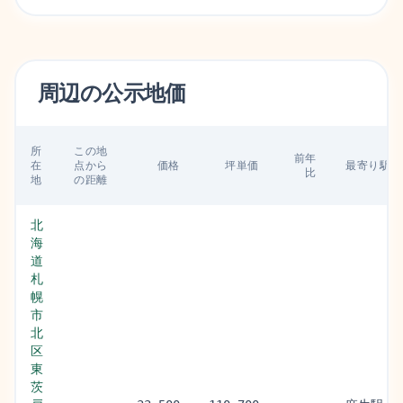
周辺の
公示地価
所
この地
前年
在
点から
価格
坪単価
最寄り駅
比
地
の距離
北
海
道
札
幌
市
北
区
東
茨