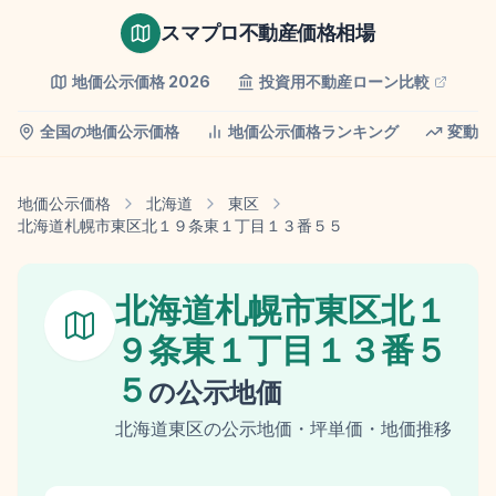
スマプロ不動産価格相場
地価公示価格
2026
投資用不動産ローン比較
全国の地価公示価格
地価公示価格ランキング
変動率
地価公示価格
北海道
東区
北海道札幌市東区北１９条東１丁目１３番５５
北海道札幌市東区北１
９条東１丁目１３番５
５
の
公示地価
北海道
東区
の
公示地価
・坪単価・地価推移