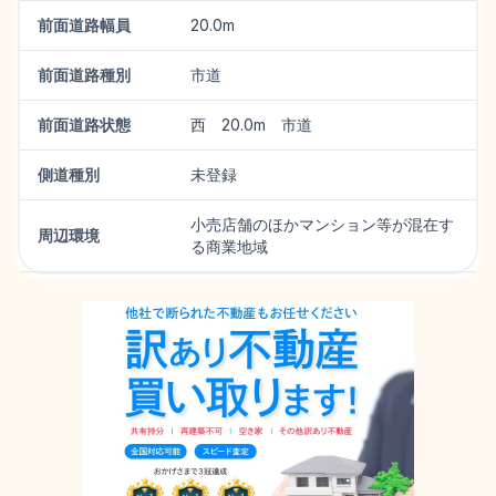
前面道路幅員
20.0m
前面道路種別
市道
前面道路状態
西 20.0m 市道
側道種別
未登録
小売店舗のほかマンション等が混在す
周辺環境
る商業地域