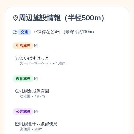
周辺施設情報（半径
500
m）
バス停など
4
件
（最寄り約130m）
交通
生活施設
1
件
まいばすけっと
スーパーマーケット
•
106
m
教育施設
1
件
札幌創成保育園
幼稚園
•
497
m
公共施設
1
件
札幌北十八条郵便局
郵便局
•
93
m