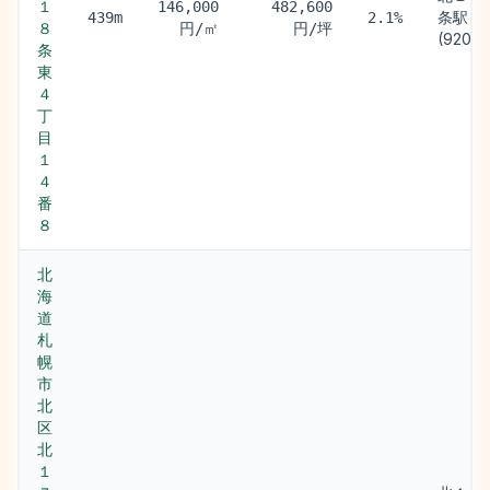
１
146,000
482,600
条駅
439m
2.1%
８
円/㎡
円/坪
(920m)
条
東
４
丁
目
１
４
番
８
北
海
道
札
幌
市
北
区
北
１