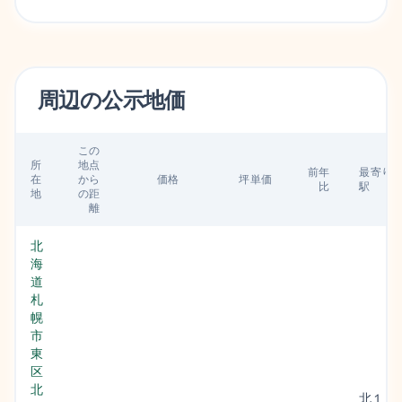
周辺の
公示地価
この
所
地点
前年
最寄り
在
から
価格
坪単価
比
駅
地
の距
離
北
海
道
札
幌
市
東
区
北
北１８