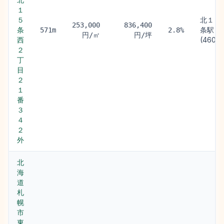
１
５
北１８
253,000
836,400
条
条駅
571m
2.8%
円/㎡
円/坪
西
(460m
２
丁
目
２
１
番
３
４
２
外
北
海
道
札
幌
市
東