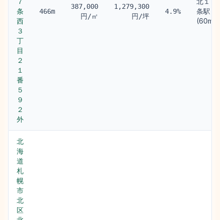
７
北１８
387,000
1,279,300
条
条駅
466m
4.9%
円/㎡
円/坪
西
(60m)
３
丁
目
２
１
番
５
９
２
外
北
海
道
札
幌
市
北
区
北