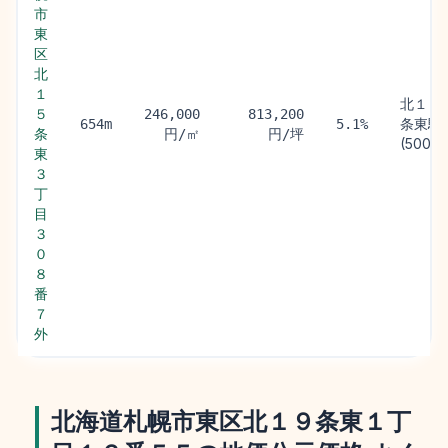
市
東
区
北
１
北１３
５
246,000
813,200
条東駅
654m
5.1%
条
円/㎡
円/坪
(500m)
東
３
丁
目
３
０
８
番
７
外
北海道札幌市東区北１９条東１丁