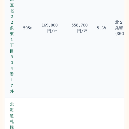
区
北
２
２
北２４
169,000
558,700
条
条駅
595m
5.6%
円/㎡
円/坪
東
(360m)
１
丁
目
３
０
４
番
１
７
外
北
海
道
札
幌