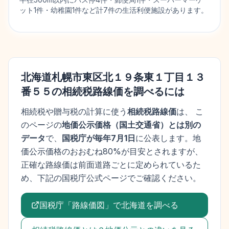
ット1件・幼稚園1件など計7件の生活利便施設があります。
北海道札幌市東区北１９条東１丁目１３
番５５
の相続税路線価を調べるには
相続税や贈与税の計算に使う
相続税路線価
は、 こ
のページの
地価公示価格
（
国土交通省
）とは別の
データ
で、
国税庁が毎年7月1日
に公表します。
地
価公示価格
のおおむね80%が目安とされますが、
正確な路線価は前面道路ごとに定められているた
め、下記の国税庁公式ページでご確認ください。
国税庁「路線価図」で
北海道
を調べる