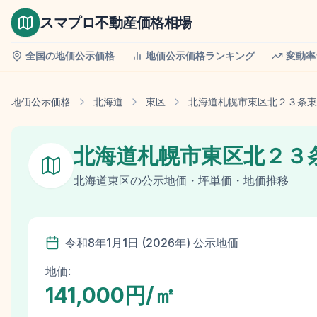
スマプロ不動産価格相場
全国の地価公示価格
地価公示価格ランキング
変動率
地価公示価格
北海道
東区
北海道札幌市東区北２３条東
北海道札幌市東区北２３
北海道
東区
の
公示地価
・坪単価・地価推移
令和8年
1月1日
(
2026
年)
公示地価
地価:
141,000円/㎡