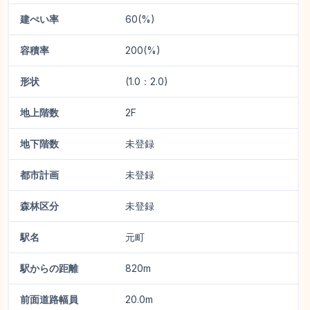
建ぺい率
60(%)
容積率
200(%)
形状
(1.0：2.0)
地上階数
2F
地下階数
未登録
都市計画
未登録
森林区分
未登録
駅名
元町
駅からの距離
820m
前面道路幅員
20.0m