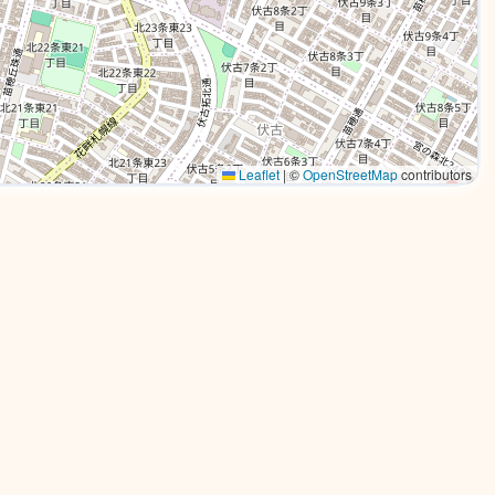
Leaflet
|
©
OpenStreetMap
contributors