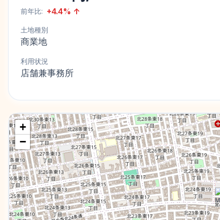
+
4.4
%
↑
前年比:
土地種別
商業地
利用状況
店舗兼事務所
+
−