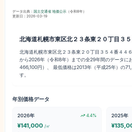
データ出典：
国土交通省 地価公示
（
令和8年
）
更新日：
2026-03-19
北海道札幌市東区北２３条東２０丁目３５
北海道札幌市東区北２３条東２０丁目３５４番４４６の地価
から2026年（令和8年）までの全29年間のデータにおい
466,100円）、 最低価格は2013年（平成25年）の7
す。
年別価格データ
2026
年
2025
年
4.4
%
¥
141,000
¥
135,0
/㎡