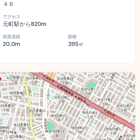
４６
アクセス
元町駅から820m
前面道路
面積
20.0m
395㎡