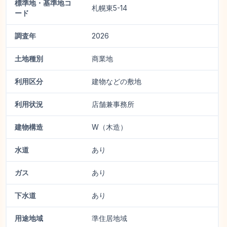
標準地・基準地コ
札幌東5-14
ード
調査年
2026
土地種別
商業地
利用区分
建物などの敷地
利用状況
店舗兼事務所
建物構造
W（木造）
水道
あり
ガス
あり
下水道
あり
用途地域
準住居地域