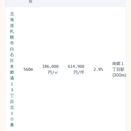
離
北
海
道
札
幌
市
白
石
区
南郷１３
本
186,000
614,900
丁目駅
560m
2.8%
郷
円/㎡
円/坪
(300m)
通
１
３
丁
目
北
１
０
番