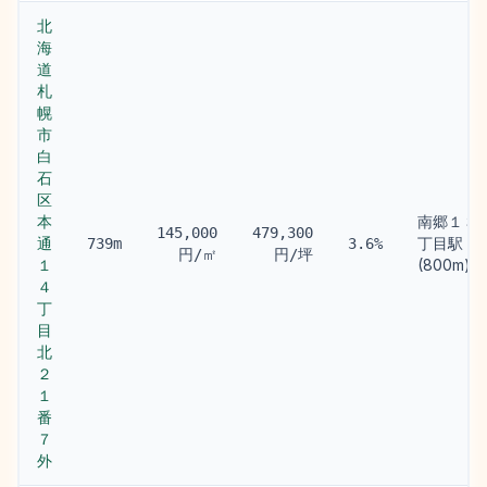
北
海
道
札
幌
市
白
石
区
本
南郷１３
145,000
479,300
通
丁目駅
739m
3.6%
円/㎡
円/坪
１
(800m)
４
丁
目
北
２
１
番
７
外