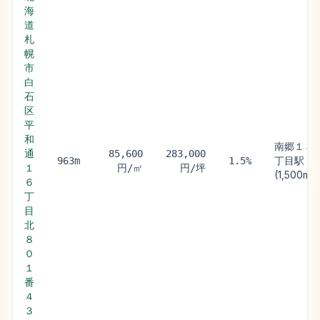
海
道
札
幌
市
白
石
区
平
和
南郷１３
通
85,600
283,000
丁目駅
963m
1.5%
１
円/㎡
円/坪
(1,500m)
６
丁
目
北
８
０
１
番
４
３