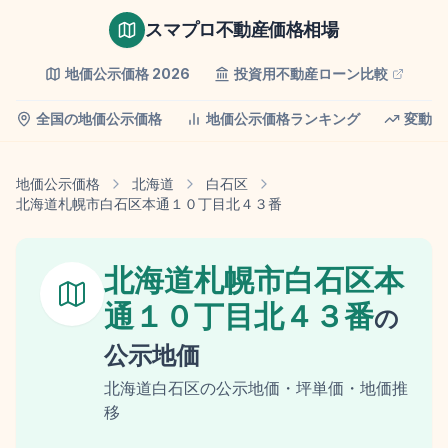
スマプロ不動産価格相場
地価公示価格
2026
投資用不動産ローン比較
全国の地価公示価格
地価公示価格ランキング
変動率
地価公示価格
北海道
白石区
北海道札幌市白石区本通１０丁目北４３番
北海道札幌市白石区本
通１０丁目北４３番
の
公示地価
北海道
白石区
の
公示地価
・坪単価・地価推
移