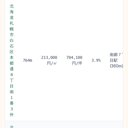
北
海
道
札
幌
市
白
石
区
南郷７丁
本
213,000
704,100
目駅
764m
3.9%
郷
円/㎡
円/坪
(360m)
通
８
丁
目
南
１
番
３
外
北