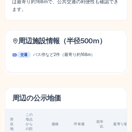
は最寄り約168mで、公共交通の利便性も確認でき
ます。
周辺施設情報（半径
500
m）
バス停など
2
件
（最寄り約168m）
交通
周辺の
公示地価
この
所
地点
前年
在
から
価格
坪単価
最寄り駅
比
地
の距