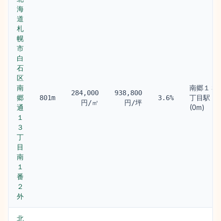
海
道
札
幌
市
白
石
区
南
南郷１３
284,000
938,800
郷
丁目駅
801m
3.6%
円/㎡
円/坪
通
(0m)
１
３
丁
目
南
１
番
２
外
北