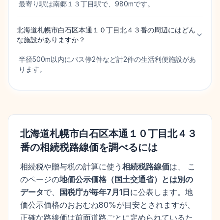
最寄り駅は南郷１３丁目駅で、980mです。
北海道札幌市白石区本通１０丁目北４３番の周辺にはどん
な施設がありますか？
半径500m以内にバス停2件など計2件の生活利便施設があ
ります。
北海道札幌市白石区本通１０丁目北４３
番
の相続税路線価を調べるには
相続税や贈与税の計算に使う
相続税路線価
は、 こ
のページの
地価公示価格
（
国土交通省
）とは別の
データ
で、
国税庁が毎年7月1日
に公表します。
地
価公示価格
のおおむね80%が目安とされますが、
正確な路線価は前面道路ごとに定められているた