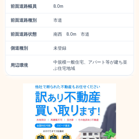
前面道路幅員
8.0m
前面道路種別
市道
前面道路状態
南西 8.0m 市道
側道種別
未登録
中規模一般住宅、アパート等が建ち並
周辺環境
ぶ住宅地域