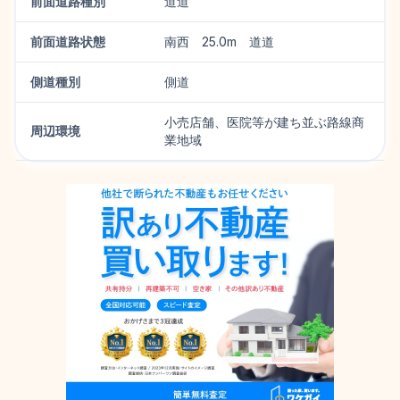
前面道路種別
道道
前面道路状態
南西 25.0m 道道
側道種別
側道
小売店舗、医院等が建ち並ぶ路線商
周辺環境
業地域