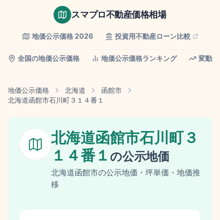
スマプロ不動産価格相場
地価公示価格
2026
投資用不動産ローン比較
全国の地価公示価格
地価公示価格ランキング
変動率
地価公示価格
北海道
函館市
北海道函館市石川町３１４番１
北海道函館市石川町３
１４番１
の
公示地価
北海道
函館市
の
公示地価
・坪単価・地価推
移