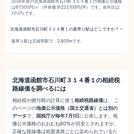
2026年度の北海道函館市石川町３１４番１の地価公示価格
は67,500円/㎡（坪単価 約223,100円/坪）です。前年比は
+0.0%です。
北海道函館市石川町３１４番１の最寄り駅はどこですか？
最寄り駅は五稜郭駅で、2,800mです。
北海道函館市石川町３１４番１
の相続税
路線価を調べるには
相続税や贈与税の計算に使う
相続税路線価
は、 こ
のページの
地価公示価格
（
国土交通省
）とは別の
データ
で、
国税庁が毎年7月1日
に公表します。
地
価公示価格
のおおむね80%が目安とされますが、
正確な路線価は前面道路ごとに定められているた