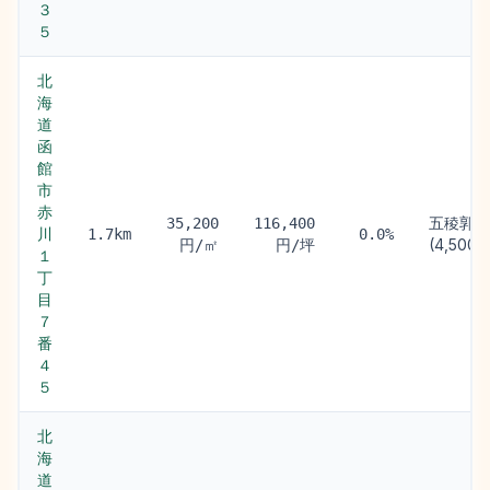
３
５
北
海
道
函
館
市
赤
五稜郭駅
35,200
116,400
川
1.7km
0.0%
(4,500m
円/㎡
円/坪
１
丁
目
７
番
４
５
北
海
道