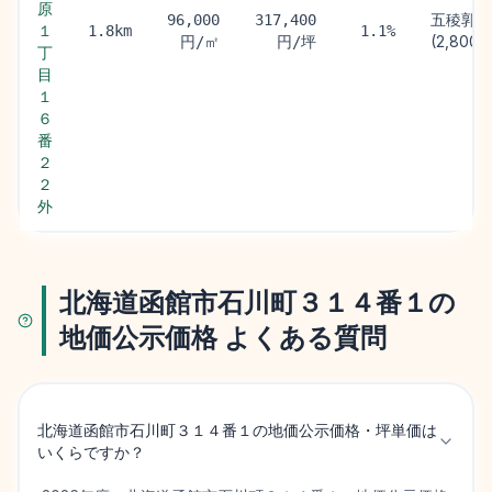
原
五稜郭駅
96,000
317,400
１
1.8km
1.1%
(2,800m
円/㎡
円/坪
丁
目
１
６
番
２
２
外
北海道函館市石川町３１４番１の
地価公示価格 よくある質問
北海道函館市石川町３１４番１の地価公示価格・坪単価は
いくらですか？