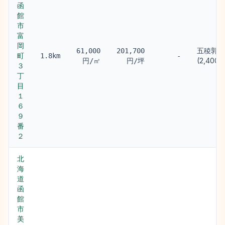
函
館
市
富
岡
五稜郭駅
61,000
201,700
町
1.8km
-
(2,400m
円/㎡
円/坪
３
丁
目
１
６
９
番
２
北
海
道
函
館
市
美