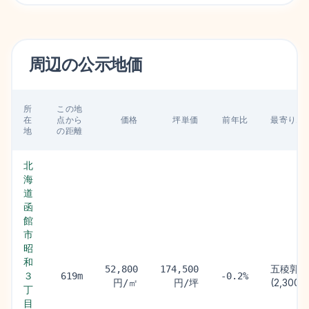
周辺の
公示地価
所
この地
在
点から
価格
坪単価
前年比
最寄り駅
地
の距離
北
海
道
函
館
市
昭
和
五稜郭駅
52,800
174,500
３
619m
-0.2%
(2,300m
円/㎡
円/坪
丁
目