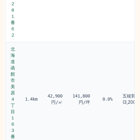
２
８
１
番
６
２
北
海
道
函
館
市
美
原
五稜郭駅
42,900
141,800
４
1.4km
0.0%
(3,200m
円/㎡
円/坪
丁
目
１
６
３
番