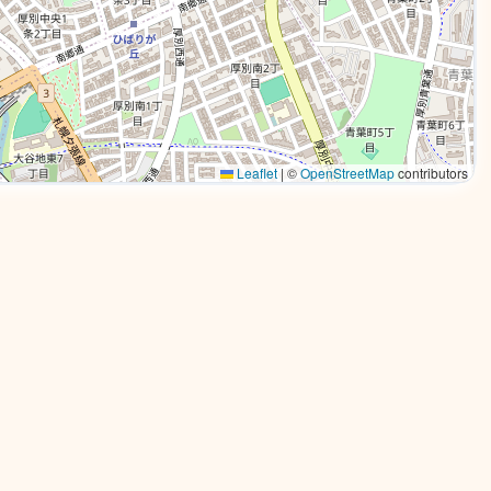
Leaflet
|
©
OpenStreetMap
contributors