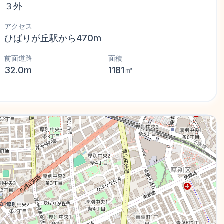
３外
アクセス
ひばりが丘駅から470m
前面道路
面積
32.0m
1181㎡