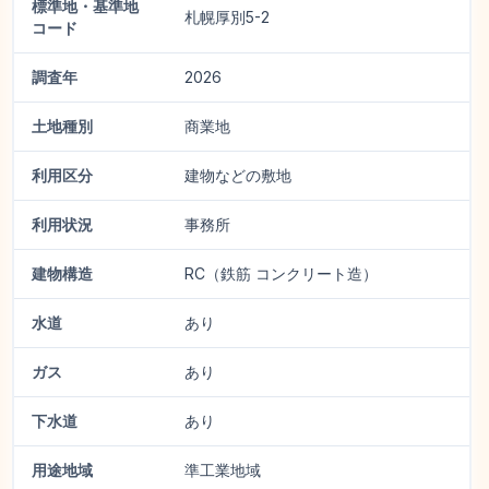
標準地・基準地
札幌厚別5-2
コード
調査年
2026
土地種別
商業地
利用区分
建物などの敷地
利用状況
事務所
建物構造
RC（鉄筋 コンクリート造）
水道
あり
ガス
あり
下水道
あり
用途地域
準工業地域