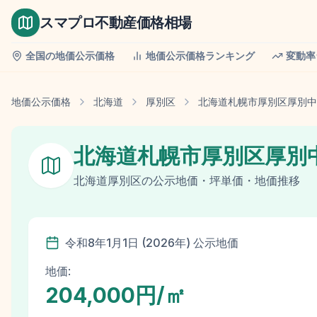
スマプロ不動産価格相場
全国の地価公示価格
地価公示価格ランキング
変動率
地価公示価格
北海道
厚別区
北海道札幌市厚別区厚別中
北海道札幌市厚別区厚別
北海道
厚別区
の
公示地価
・坪単価・地価推移
令和8年
1月1日
(
2026
年)
公示地価
地価:
204,000円/㎡