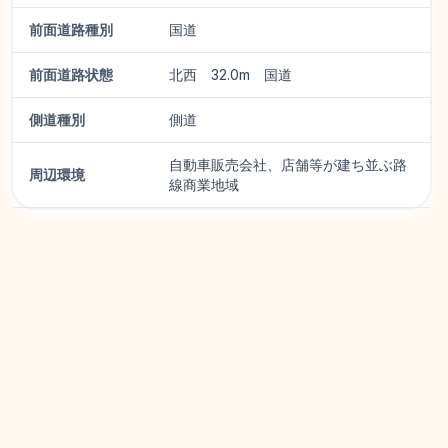
前面道路種別
国道
前面道路状態
北西 32.0m 国道
側道種別
側道
自動車販売会社、店舗等が建ち並ぶ路
周辺環境
線商業地域