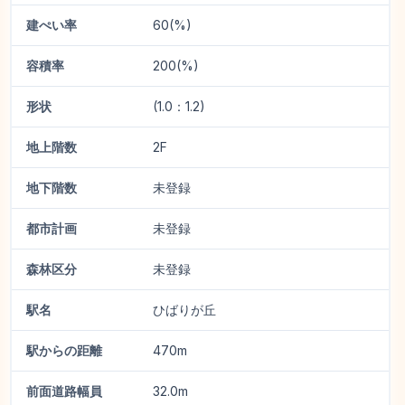
建ぺい率
60(%)
容積率
200(%)
形状
(1.0：1.2)
地上階数
2F
地下階数
未登録
都市計画
未登録
森林区分
未登録
駅名
ひばりが丘
駅からの距離
470m
前面道路幅員
32.0m