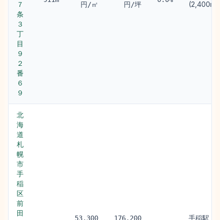
７
(2,400m)
円/㎡
円/坪
条
３
丁
目
９
２
番
６
９
北
海
道
札
幌
市
手
稲
区
前
田
手稲駅
53,300
176,200