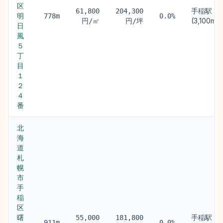
区
手稲駅
61,800
204,300
明
778m
0.0%
(3,100m)
円/㎡
円/坪
日
風
５
丁
目
１
２
４
番
北
海
道
札
幌
市
手
稲
区
曙
手稲駅
55,000
181,800
911m
0.0%