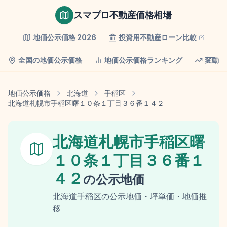
スマプロ不動産価格相場
地価公示価格
2026
投資用不動産ローン比較
全国の地価公示価格
地価公示価格ランキング
変動率
地価公示価格
北海道
手稲区
北海道札幌市手稲区曙１０条１丁目３６番１４２
北海道札幌市手稲区曙
１０条１丁目３６番１
４２
の
公示地価
北海道
手稲区
の
公示地価
・坪単価・地価推
移