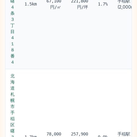
曙
手稲駅
67,100
221,800
1.5km
1.7%
４
(2,000m)
円/㎡
円/坪
条
３
丁
目
４
１
８
番
４
北
海
道
札
幌
市
手
稲
区
曙
手稲駅
78,000
257,900
３