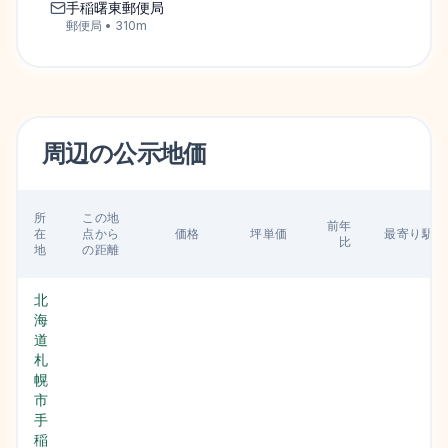
手稲曙東郵便局
郵便局
•
310
m
周辺の
公示地価
所
この地
前年
在
点から
価格
坪単価
最寄り駅
比
地
の距離
北
海
道
札
幌
市
手
稲