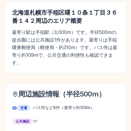
北海道札幌市手稲区曙１０条１丁目３６
番１４２
周辺のエリア概要
最寄り駅は手稲駅（3,000m）です。半径500mの
徒歩圏には公共施設1件があります。最寄りは手稲
曙東郵便局（郵便局・約310m）です。バス停は最
寄り約109mで、公共交通の利便性も確認できま
す。
周辺施設情報（半径
500
m）
バス停など
8
件
（最寄り約109m）
交通
公共施設
1
件