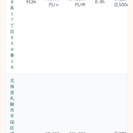
８
912m
0.0%
(2,500m)
円/㎡
円/坪
条
１
７
丁
目
６
５
９
番
１
８
北
海
道
札
幌
市
手
稲
区