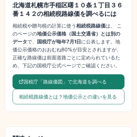
北海道札幌市手稲区曙１０条１丁目３６
番１４２
の相続税路線価を調べるには
相続税や贈与税の計算に使う
相続税路線価
は、 こ
のページの
地価公示価格
（
国土交通省
）とは別の
データ
で、
国税庁が毎年7月1日
に公表します。
地
価公示価格
のおおむね80%が目安とされますが、
正確な路線価は前面道路ごとに定められているた
め、下記の国税庁公式ページでご確認ください。
国税庁「路線価図」で
北海道
を調べる
相続税路線価とは？地価公示との違いを見る