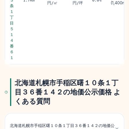
1.7km
0.0%
(1,400m)
円/㎡
円/坪
条
１
丁
目
５
１
４
番
６
１
北海道札幌市手稲区曙１０条１丁
目３６番１４２の地価公示価格 よ
くある質問
北海道札幌市手稲区曙１０条１丁目３６番１４２の地価公