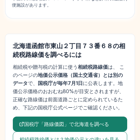
便施設があります。
北海道函館市東山２丁目７３番６８
の相
続税路線価を調べるには
相続税や贈与税の計算に使う
相続税路線価
は、 こ
のページの
地価公示価格
（
国土交通省
）とは別の
データ
で、
国税庁が毎年7月1日
に公表します。
地
価公示価格
のおおむね80%が目安とされますが、
正確な路線価は前面道路ごとに定められているた
め、下記の国税庁公式ページでご確認ください。
国税庁「路線価図」で
北海道
を調べる
相続税路線価とは？地価公示との違いを見る