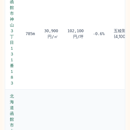
函
館
市
神
山
３
五稜郭駅
30,900
102,100
785m
-0.6%
丁
(4,100m
円/㎡
円/坪
目
１
３
１
番
１
８
３
北
海
道
函
館
市