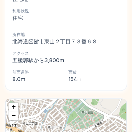
利用状況
住宅
所在地
北海道函館市東山２丁目７３番６８
アクセス
五稜郭駅から3,800m
前面道路
面積
8.0m
154㎡
+
−