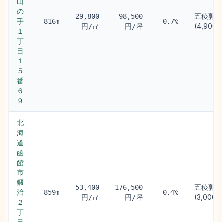
山
の
五稜郭駅
29,800
98,500
手
816m
-0.7%
(4,900m
円/㎡
円/坪
１
丁
目
１
５
番
６
９
北
海
道
函
館
市
鍛
五稜郭駅
53,400
176,500
治
859m
-0.4%
(3,000m
円/㎡
円/坪
２
丁
目