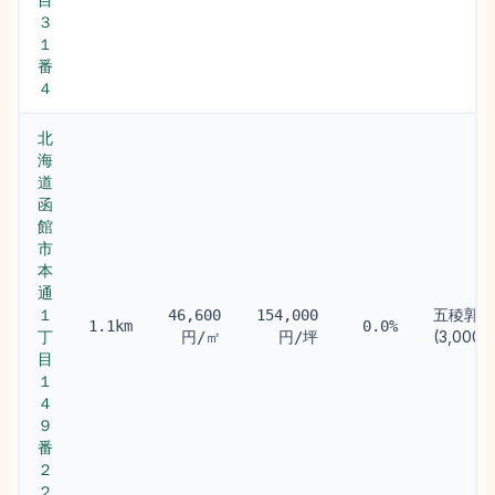
３
１
番
４
北
海
道
函
館
市
本
通
１
五稜郭駅
46,600
154,000
1.1km
0.0%
丁
(3,000m
円/㎡
円/坪
目
１
４
９
番
２
２