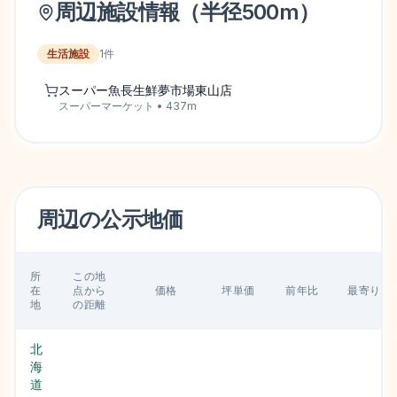
周辺施設情報（半径
500
m）
生活施設
1
件
スーパー魚長生鮮夢市場東山店
スーパーマーケット
•
437
m
周辺の
公示地価
所
この地
在
点から
価格
坪単価
前年比
最寄り駅
地
の距離
北
海
道