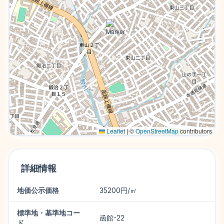
Leaflet
|
©
OpenStreetMap
contributors
詳細情報
地価公示価格
35200円/㎡
標準地・基準地コー
函館-22
ド