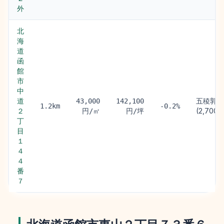
外
北
海
道
函
館
市
中
道
五稜郭駅
43,000
142,100
1.2km
-0.2%
２
(2,700m
円/㎡
円/坪
丁
目
１
４
４
番
７