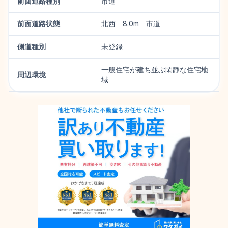
前面道路種別
市道
前面道路状態
北西 8.0m 市道
側道種別
未登録
一般住宅が建ち並ぶ閑静な住宅地
周辺環境
域