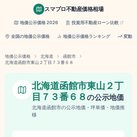
スマプロ不動産価格相場
地価公示価格
2026
投資用不動産ローン比較
全国の地価公示価格
地価公示価格ランキング
変動率
地価公示価格
北海道
函館市
北海道函館市東山２丁目７３番６８
北海道函館市東山２丁
目７３番６８
の
公示地価
北海道
函館市
の
公示地価
・坪単価・地価推
移