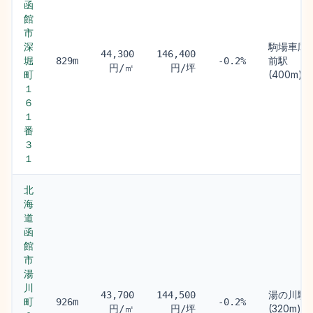
函
館
市
深
駒場車庫
44,300
146,400
堀
前駅
829m
-0.2%
円/㎡
円/坪
町
(400m)
１
６
１
番
３
１
北
海
道
函
館
市
湯
川
湯の川駅
43,700
144,500
町
926m
-0.2%
(320m)
円/㎡
円/坪