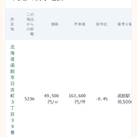
この
所
地点
在
から
価格
坪単価
前年比
最寄り駅
地
の距
離
北
海
道
函
館
市
日
吉
町
函館駅
49,500
163,600
523m
-0.4%
３
(6,500m)
円/㎡
円/坪
丁
目
３
９
番