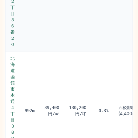
２
丁
目
３
６
番
２
０
北
海
道
函
館
市
本
通
４
五稜郭駅
39,400
130,200
992m
-0.3%
丁
(4,400m)
円/㎡
円/坪
目
３
８