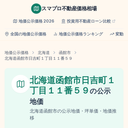
スマプロ不動産価格相場
地価公示価格
2026
投資用不動産ローン比較
全国の地価公示価格
地価公示価格ランキング
変動率
地価公示価格
北海道
函館市
北海道函館市日吉町１丁目１１番５９
北海道函館市日吉町１
丁目１１番５９
の
公示
地価
北海道
函館市
の
公示地価
・坪単価・地価推
移