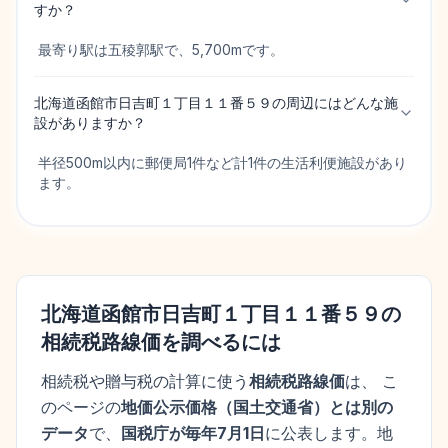
すか？
最寄り駅は五稜郭駅で、5,700mです。
北海道函館市日吉町１丁目１１番５９の周辺にはどんな施
設がありますか？
半径500m以内に郵便局1件など計1件の生活利便施設があり
ます。
北海道函館市日吉町１丁目１１番５９
の
相続税路線価を調べるには
相続税や贈与税の計算に使う
相続税路線価
は、 こ
のページの
地価公示価格
（
国土交通省
）とは別の
データ
で、
国税庁が毎年7月1日
に公表します。
地