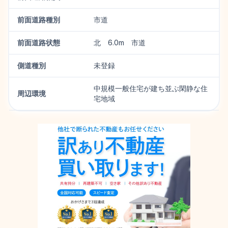
前面道路種別
市道
前面道路状態
北 6.0m 市道
側道種別
未登録
中規模一般住宅が建ち並ぶ閑静な住
周辺環境
宅地域