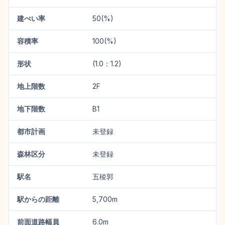
建ぺい率
50(%)
容積率
100(%)
形状
(1.0：1.2)
地上階数
2F
地下階数
B1
都市計画
未登録
森林区分
未登録
駅名
五稜郭
駅からの距離
5,700m
前面道路幅員
6.0m