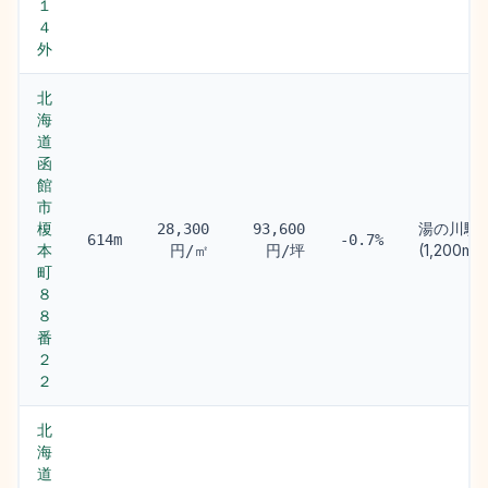
１
４
外
北
海
道
函
館
市
榎
湯の川駅
28,300
93,600
614m
-0.7%
本
(1,200m)
円/㎡
円/坪
町
８
８
番
２
２
北
海
道