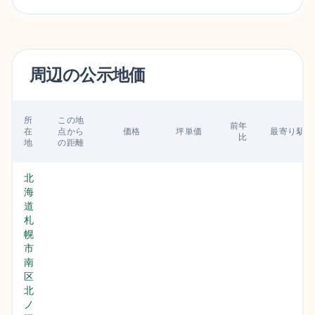
周辺の
公示地価
所
この地
前年
在
点から
価格
坪単価
最寄り駅
比
地
の距離
北
海
道
札
幌
市
南
区
北
ノ