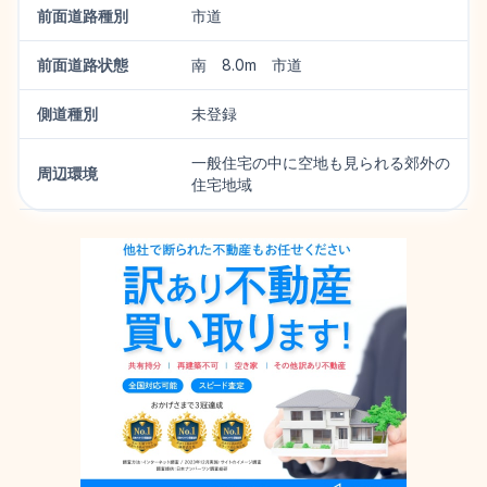
前面道路種別
市道
前面道路状態
南 8.0m 市道
側道種別
未登録
一般住宅の中に空地も見られる郊外の
周辺環境
住宅地域