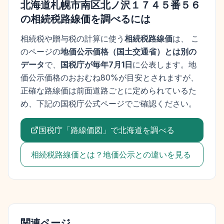
北海道札幌市南区北ノ沢１７４５番５６
の相続税路線価を調べるには
相続税や贈与税の計算に使う
相続税路線価
は、 こ
のページの
地価公示価格
（
国土交通省
）とは別の
データ
で、
国税庁が毎年7月1日
に公表します。
地
価公示価格
のおおむね80%が目安とされますが、
正確な路線価は前面道路ごとに定められているた
め、下記の国税庁公式ページでご確認ください。
国税庁「路線価図」で
北海道
を調べる
相続税路線価とは？地価公示との違いを見る
関連ページ