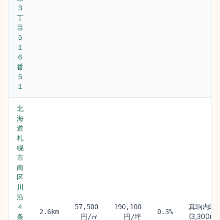
３
丁
目
５
１
６
番
５
１
北
海
道
札
幌
市
南
区
川
沿
４
真駒内駅
57,500
190,100
2.6km
0.3%
条
(3,300m)
円/㎡
円/坪