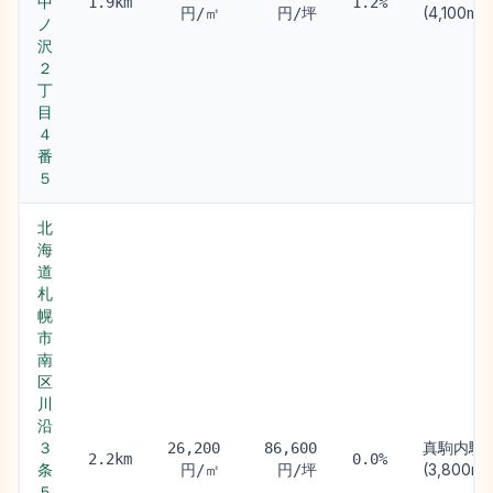
中
1.9km
1.2%
(4,100m)
円/㎡
円/坪
ノ
沢
２
丁
目
４
番
５
北
海
道
札
幌
市
南
区
川
沿
３
真駒内駅
26,200
86,600
2.2km
0.0%
条
(3,800m)
円/㎡
円/坪
５