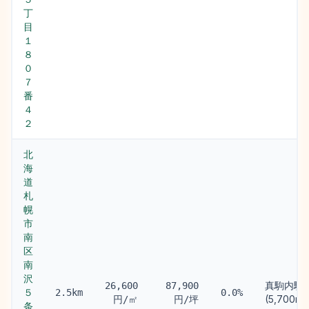
丁
目
１
８
０
７
番
４
２
北
海
道
札
幌
市
南
区
南
沢
真駒内駅
26,600
87,900
５
2.5km
0.0%
(5,700m)
円/㎡
円/坪
条