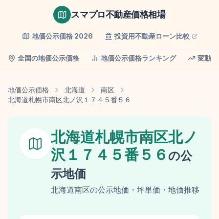
スマプロ不動産価格相場
地価公示価格
2026
投資用不動産ローン比較
全国の地価公示価格
地価公示価格ランキング
変動率
地価公示価格
北海道
南区
北海道札幌市南区北ノ沢１７４５番５６
北海道札幌市南区北ノ
沢１７４５番５６
の
公
示地価
北海道
南区
の
公示地価
・坪単価・地価推移