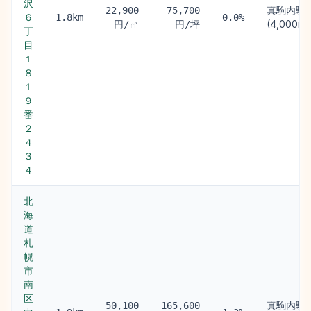
沢
真駒内駅
22,900
75,700
６
1.8km
0.0%
(4,000m)
円/㎡
円/坪
丁
目
１
８
１
９
番
２
４
３
４
北
海
道
札
幌
市
南
区
真駒内駅
50,100
165,600