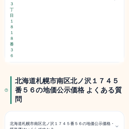
３
丁
目
１
８
１
８
番
３
６
北海道札幌市南区北ノ沢１７４５
番５６の地価公示価格 よくある質
問
北海道札幌市南区北ノ沢１７４５番５６の地価公示価格・