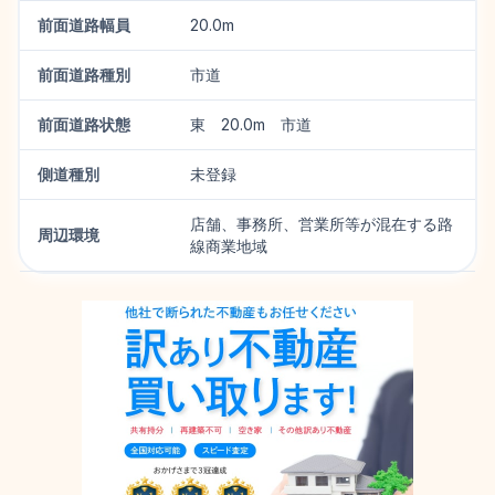
前面道路幅員
20.0m
前面道路種別
市道
前面道路状態
東 20.0m 市道
側道種別
未登録
店舗、事務所、営業所等が混在する路
周辺環境
線商業地域