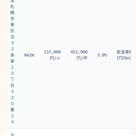
道
札
幌
市
東
区
北
３
２
新道東駅
137,000
452,900
条
662m
3.0%
(700m)
円/㎡
円/坪
東
１
２
丁
目
４
２
０
番
２
４
北