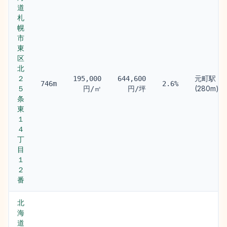
道
札
幌
市
東
区
北
２
元町駅
195,000
644,600
746m
2.6%
５
(280m)
円/㎡
円/坪
条
東
１
４
丁
目
１
２
番
北
海
道