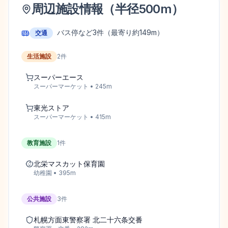
周辺施設情報（半径
500
m）
バス停など
3
件
（最寄り約149m）
交通
生活施設
2
件
スーパーエース
スーパーマーケット
•
245
m
東光ストア
スーパーマーケット
•
415
m
教育施設
1
件
北栄マスカット保育園
幼稚園
•
395
m
公共施設
3
件
札幌方面東警察署 北二十六条交番