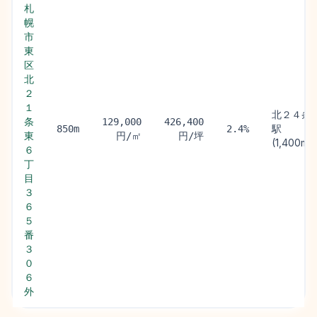
札
幌
市
東
区
北
２
１
北２４条
条
129,000
426,400
駅
850m
2.4%
東
円/㎡
円/坪
(1,400m)
６
丁
目
３
６
５
番
３
０
６
外