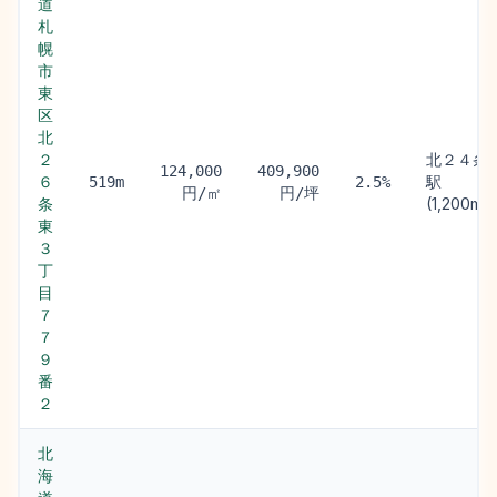
道
札
幌
市
東
区
北
２
北２４条
124,000
409,900
６
駅
519m
2.5%
円/㎡
円/坪
条
(1,200m)
東
３
丁
目
７
７
９
番
２
北
海