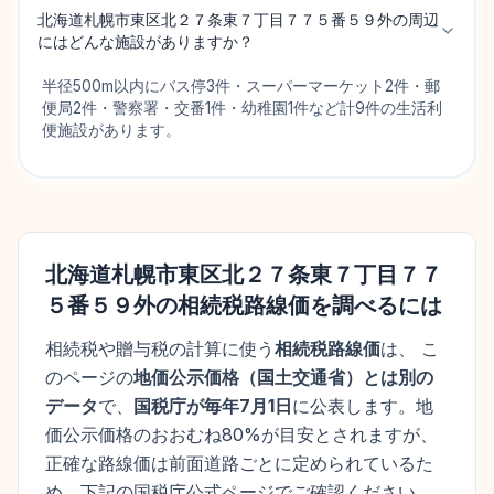
北海道札幌市東区北２７条東７丁目７７５番５９外の周辺
にはどんな施設がありますか？
半径500m以内にバス停3件・スーパーマーケット2件・郵
便局2件・警察署・交番1件・幼稚園1件など計9件の生活利
便施設があります。
北海道札幌市東区北２７条東７丁目７７
５番５９外
の相続税路線価を調べるには
相続税や贈与税の計算に使う
相続税路線価
は、 こ
のページの
地価公示価格
（
国土交通省
）とは別の
データ
で、
国税庁が毎年7月1日
に公表します。
地
価公示価格
のおおむね80%が目安とされますが、
正確な路線価は前面道路ごとに定められているた
め、下記の国税庁公式ページでご確認ください。