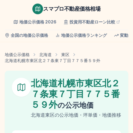
スマプロ不動産価格相場
地価公示価格
2026
投資用不動産ローン比較
全国の地価公示価格
地価公示価格ランキング
変動率
地価公示価格
北海道
東区
北海道札幌市東区北２７条東７丁目７７５番５９外
北海道札幌市東区北２
７条東７丁目７７５番
５９外
の
公示地価
北海道
東区
の
公示地価
・坪単価・地価推移