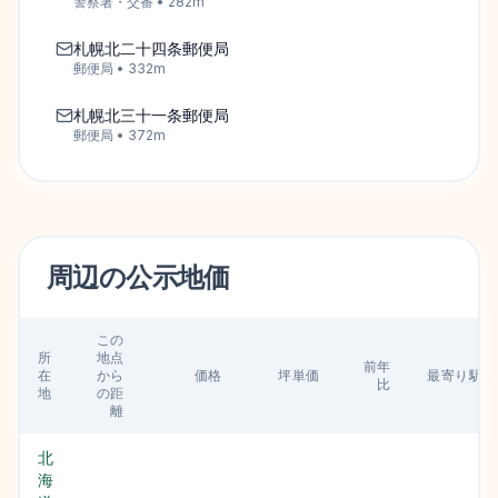
警察署・交番
•
282
m
札幌北二十四条郵便局
郵便局
•
332
m
札幌北三十一条郵便局
郵便局
•
372
m
周辺の
公示地価
この
所
地点
前年
在
から
価格
坪単価
最寄り駅
比
地
の距
離
北
海