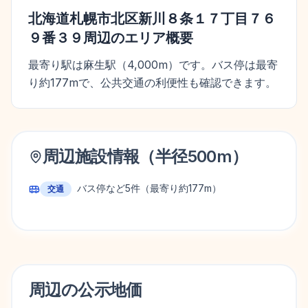
北海道札幌市北区新川８条１７丁目７６
９番３９
周辺のエリア概要
最寄り駅は麻生駅（4,000m）です。バス停は最寄
り約177mで、公共交通の利便性も確認できます。
周辺施設情報（半径
500
m）
バス停など
5
件
（最寄り約177m）
交通
周辺の
公示地価