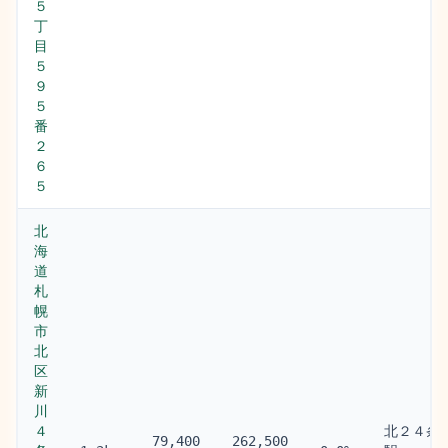
５
丁
目
５
９
５
番
２
６
５
北
海
道
札
幌
市
北
区
新
川
４
北２４条
79,400
262,500