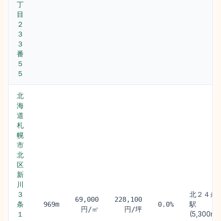
丁
目
２
３
３
番
５
５
北
海
道
札
幌
市
北
区
新
川
３
北２４条
69,000
228,100
条
駅
969m
0.0%
円/㎡
円/坪
１
(5,300m)