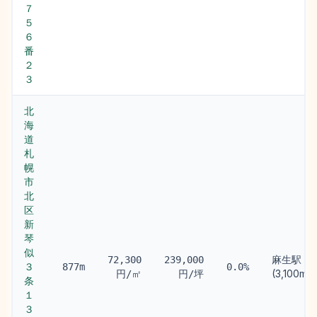
７
５
６
番
２
３
北
海
道
札
幌
市
北
区
新
琴
似
麻生駅
72,300
239,000
３
877m
0.0%
(3,100m)
円/㎡
円/坪
条
１
３