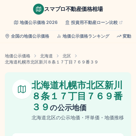
スマプロ不動産価格相場
地価公示価格
2026
投資用不動産ローン比較
全国の地価公示価格
地価公示価格ランキング
変動率
地価公示価格
北海道
北区
北海道札幌市北区新川８条１７丁目７６９番３９
北海道札幌市北区新川
８条１７丁目７６９番
３９
の
公示地価
北海道
北区
の
公示地価
・坪単価・地価推移