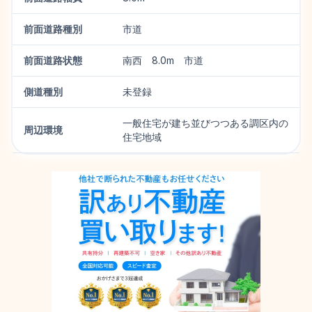
前面道路種別
市道
前面道路状態
南西 8.0m 市道
側道種別
未登録
一般住宅が建ち並びつつある調区内の
周辺環境
住宅地域