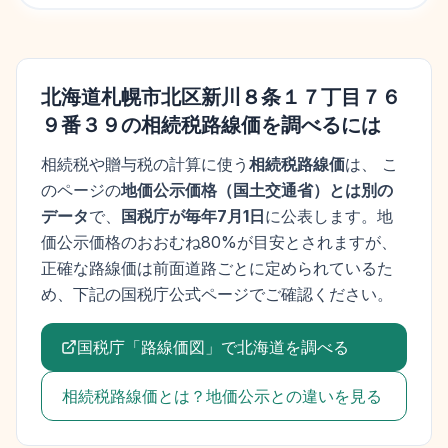
北海道札幌市北区新川８条１７丁目７６
９番３９
の相続税路線価を調べるには
相続税や贈与税の計算に使う
相続税路線価
は、 こ
のページの
地価公示価格
（
国土交通省
）とは別の
データ
で、
国税庁が毎年7月1日
に公表します。
地
価公示価格
のおおむね80%が目安とされますが、
正確な路線価は前面道路ごとに定められているた
め、下記の国税庁公式ページでご確認ください。
国税庁「路線価図」で
北海道
を調べる
相続税路線価とは？地価公示との違いを見る