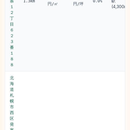
条
駅
1.3km
0.0%
円/㎡
円/坪
１
(4,300m)
２
丁
目
６
２
３
番
１
８
８
北
海
道
札
幌
市
西
区
発
寒