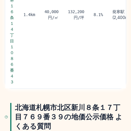
１
６
発寒駅
40,000
132,200
1.4km
8.1%
条
(2,400m)
円/㎡
円/坪
１
４
丁
目
１
０
８
６
番
４
３
北海道札幌市北区新川８条１７丁
目７６９番３９の地価公示価格 よ
くある質問