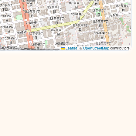
Leaflet
|
©
OpenStreetMap
contributors