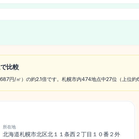
位で比較
,687円/㎡）の約2.1倍です。札幌市内474地点中27位（上位
所在地
北海道札幌市北区北１１条西２丁目１０番２外