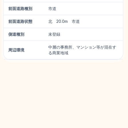
前面道路種別
市道
前面道路状態
北 20.0m 市道
側道種別
未登録
中層の事務所、マンション等が混在す
周辺環境
る商業地域