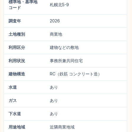
標準地・基準地
札幌北5-9
コード
調査年
2026
土地種別
商業地
利用区分
建物などの敷地
利用状況
事務所兼共同住宅
建物構造
RC（鉄筋 コンクリート造）
水道
あり
ガス
あり
下水道
あり
用途地域
近隣商業地域