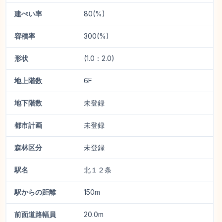
建ぺい率
80(%)
容積率
300(%)
形状
(1.0：2.0)
地上階数
6F
地下階数
未登録
都市計画
未登録
森林区分
未登録
駅名
北１２条
駅からの距離
150m
前面道路幅員
20.0m