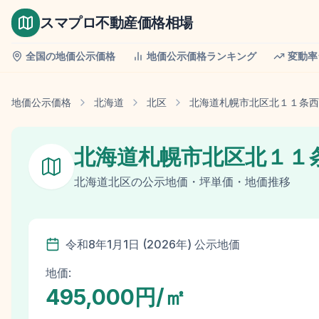
スマプロ不動産価格相場
全国の地価公示価格
地価公示価格ランキング
変動率
地価公示価格
北海道
北区
北海道札幌市北区北１１条西
北海道札幌市北区北１１
北海道
北区
の
公示地価
・坪単価・地価推移
令和8年
1月1日
(
2026
年)
公示地価
地価:
495,000円/㎡