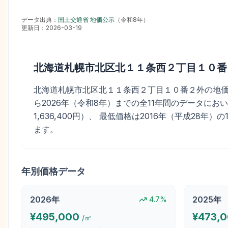
データ出典：
国土交通省 地価公示
（
令和8年
）
更新日：
2026-03-19
北海道札幌市北区北１１条西２丁目１０番
北海道札幌市北区北１１条西２丁目１０番２外の地価公示価格
ら2026年（令和8年）までの全11年間のデータにおいて
1,636,400円）、 最低価格は2016年（平成28年）の
ます。
年別価格データ
2026
年
2025
年
4.7
%
¥
495,000
¥
473,
/㎡