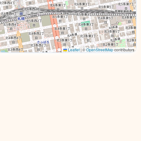
Leaflet
|
©
OpenStreetMap
contributors