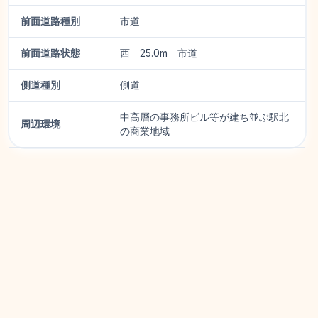
前面道路種別
市道
前面道路状態
西 25.0m 市道
側道種別
側道
中高層の事務所ビル等が建ち並ぶ駅北
周辺環境
の商業地域