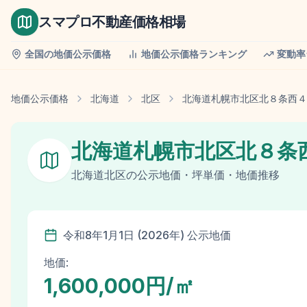
スマプロ不動産価格相場
全国の地価公示価格
地価公示価格ランキング
変動率
地価公示価格
北海道
北区
北海道札幌市北区北８条西４
北海道札幌市北区北８条
北海道
北区
の
公示地価
・坪単価・地価推移
令和8年
1月1日
(
2026
年)
公示地価
地価:
1,600,000円/㎡