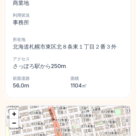
商業地
利用状況
事務所
所在地
北海道札幌市東区北８条東１丁目２番３外
アクセス
さっぽろ駅から250m
前面道路
面積
56.0m
1104㎡
+
−