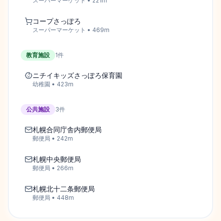
スーパーマーケット
•
221
m
コープさっぽろ
スーパーマーケット
•
469
m
教育施設
1
件
ニチイキッズさっぽろ保育園
幼稚園
•
423
m
公共施設
3
件
札幌合同庁舎内郵便局
郵便局
•
242
m
札幌中央郵便局
郵便局
•
266
m
札幌北十二条郵便局
郵便局
•
448
m