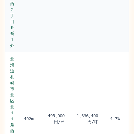
西
２
丁
目
９
番
１
外
北
海
道
札
幌
市
北
区
北
１
北
495,000
1,636,400
１
条
492m
4.7%
円/㎡
円/坪
条
(1
西