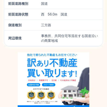
前面道路種別
国道
前面道路状態
西 56.0m 国道
側道種別
三方路
事務所、共同住宅等混在する国道沿い
周辺環境
の商業地域