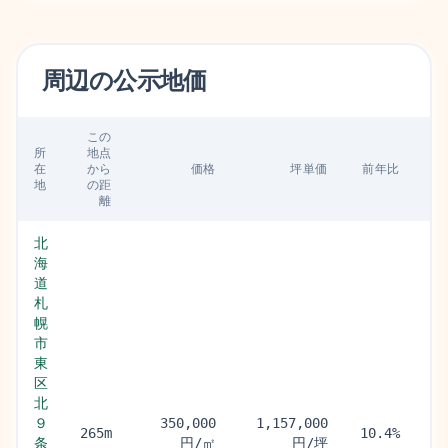
周辺の
公示地価
この
所
地点
最
在
から
価格
坪単価
前年比
駅
地
の距
離
北
海
道
札
幌
市
東
区
北
さ
９
350,000
1,157,000
ろ
265m
10.4%
条
円/㎡
円/坪