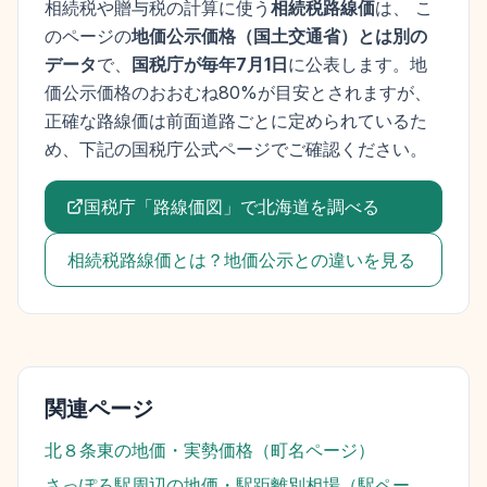
相続税や贈与税の計算に使う
相続税路線価
は、 こ
のページの
地価公示価格
（
国土交通省
）とは別の
データ
で、
国税庁が毎年7月1日
に公表します。
地
価公示価格
のおおむね80%が目安とされますが、
正確な路線価は前面道路ごとに定められているた
め、下記の国税庁公式ページでご確認ください。
国税庁「路線価図」で
北海道
を調べる
相続税路線価とは？地価公示との違いを見る
関連ページ
北８条東
の地価・実勢価格（町名ページ）
さっぽろ駅
周辺の地価・駅距離別相場（駅ペー