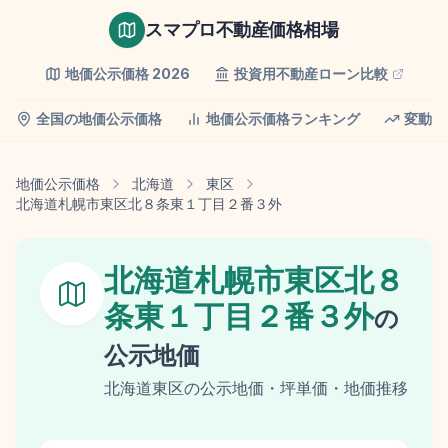
スマプロ不動産価格相場
地価公示価格
2026
投資用不動産ローン比較
全国の地価公示価格
地価公示価格ランキング
変動率
地価公示価格
北海道
東区
北海道札幌市東区北８条東１丁目２番３外
北海道札幌市東区北８
条東１丁目２番３外
の
公示地価
北海道
東区
の
公示地価
・坪単価・地価推移