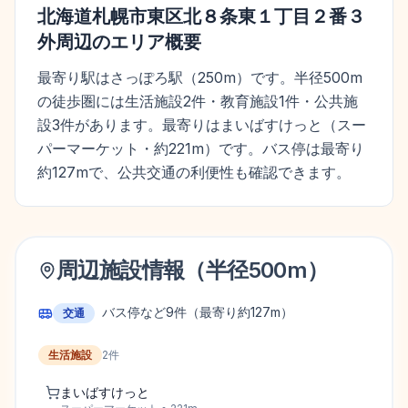
北海道札幌市東区北８条東１丁目２番３
外
周辺のエリア概要
最寄り駅はさっぽろ駅（250m）です。半径500m
の徒歩圏には生活施設2件・教育施設1件・公共施
設3件があります。最寄りはまいばすけっと（スー
パーマーケット・約221m）です。バス停は最寄り
約127mで、公共交通の利便性も確認できます。
周辺施設情報（半径
500
m）
バス停など
9
件
（最寄り約127m）
交通
生活施設
2
件
まいばすけっと