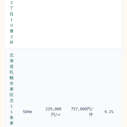
２
丁
目
１
０
番
２
外
北
海
道
札
幌
市
東
区
北
１
北
229,000
757,000円/
１
条
504m
4.1%
円/㎡
坪
条
(5
東