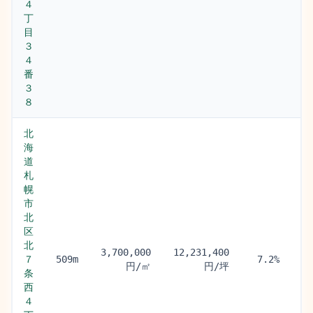
４
丁
目
３
４
番
３
８
北
海
道
札
幌
市
北
区
北
札
3,700,000
12,231,400
７
509m
7.2%
(0
円/㎡
円/坪
条
西
４