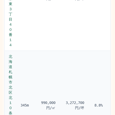
(5
東
３
丁
目
４
０
番
１
４
北
海
道
札
幌
市
北
区
北
１
札
990,000
3,272,700
345m
8.8%
０
(4
円/㎡
円/坪
条