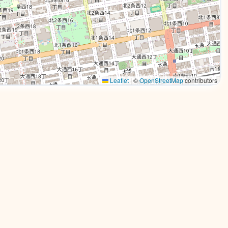
Leaflet
|
©
OpenStreetMap
contributors