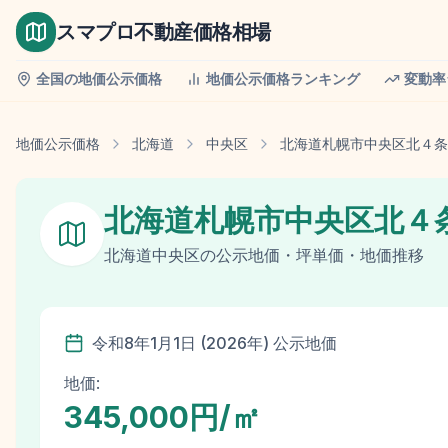
スマプロ不動産価格相場
全国の地価公示価格
地価公示価格ランキング
変動率
地価公示価格
北海道
中央区
北海道札幌市中央区北４条
北海道札幌市中央区北４
北海道
中央区
の
公示地価
・坪単価・地価推移
令和8年
1月1日
(
2026
年)
公示地価
地価:
345,000円/㎡