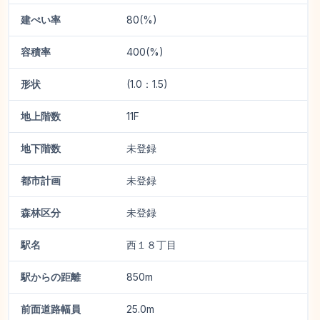
建ぺい率
80(%)
容積率
400(%)
形状
(1.0：1.5)
地上階数
11F
地下階数
未登録
都市計画
未登録
森林区分
未登録
駅名
西１８丁目
駅からの距離
850m
前面道路幅員
25.0m