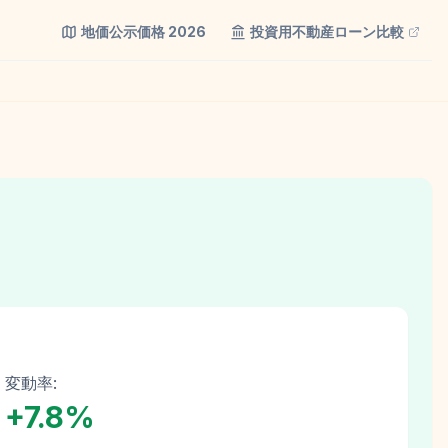
地価公示価格
2026
投資用不動産ローン比較
変動率:
+
7.8
%