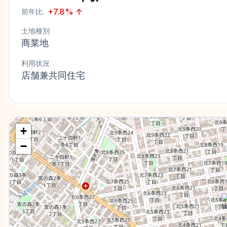
+
7.8
%
↑
前年比:
土地種別
商業地
利用状況
店舗兼共同住宅
+
−