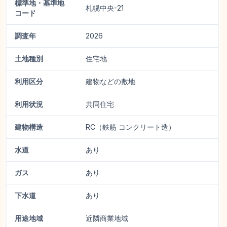
標準地・基準地
札幌中央-21
コード
調査年
2026
土地種別
住宅地
利用区分
建物などの敷地
利用状況
共同住宅
建物構造
RC（鉄筋 コンクリート造）
水道
あり
ガス
あり
下水道
あり
用途地域
近隣商業地域