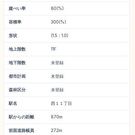
建ぺい率
80(%)
容積率
300(%)
形状
(1.5：1.0)
地上階数
11F
地下階数
未登録
都市計画
未登録
森林区分
未登録
駅名
西１１丁目
駅からの距離
870m
前面道路幅員
27.2m