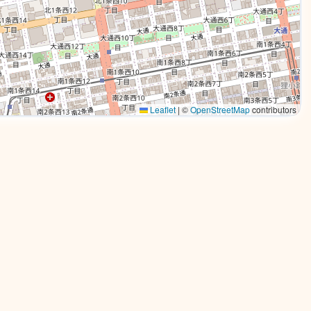
Leaflet
|
©
OpenStreetMap
contributors