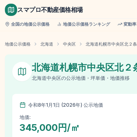
スマプロ不動産価格相場
全国の地価公示価格
地価公示価格ランキング
変動率
地価公示価格
北海道
中央区
北海道札幌市中央区北２条
北海道札幌市中央区北２
北海道
中央区
の
公示地価
・坪単価・地価推移
令和8年
1月1日
(
2026
年)
公示地価
地価:
345,000円/㎡