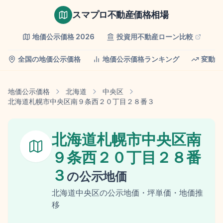
スマプロ不動産価格相場
地価公示価格
2026
投資用不動産ローン比較
全国の地価公示価格
地価公示価格ランキング
変動率
地価公示価格
北海道
中央区
北海道札幌市中央区南９条西２０丁目２８番３
北海道札幌市中央区南
９条西２０丁目２８番
３
の
公示地価
北海道
中央区
の
公示地価
・坪単価・地価推
移