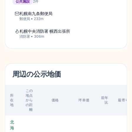
公共施設
2
件
札幌南九条郵便局
郵便局
•
232
m
札幌中央消防署 幌西出張所
消防署
•
306
m
周辺の
公示地価
この
所
地点
前年
在
から
価格
坪単価
最寄り
比
地
の距
離
北
海