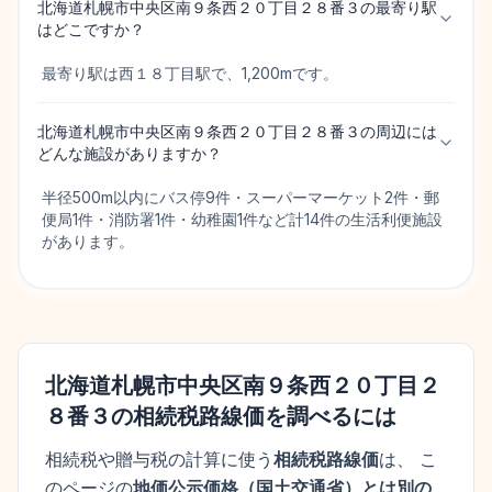
北海道札幌市中央区南９条西２０丁目２８番３の最寄り駅
はどこですか？
最寄り駅は西１８丁目駅で、1,200mです。
北海道札幌市中央区南９条西２０丁目２８番３の周辺には
どんな施設がありますか？
半径500m以内にバス停9件・スーパーマーケット2件・郵
便局1件・消防署1件・幼稚園1件など計14件の生活利便施設
があります。
北海道札幌市中央区南９条西２０丁目２
８番３
の相続税路線価を調べるには
相続税や贈与税の計算に使う
相続税路線価
は、 こ
のページの
地価公示価格
（
国土交通省
）とは別の