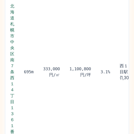
北
海
道
札
幌
市
中
央
区
南
７
西１１
333,000
1,100,800
条
目駅
695m
3.1%
円/㎡
円/坪
西
(1,300
１
４
丁
目
１
３
６
１
番