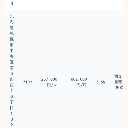
６
北
海
道
札
幌
市
中
央
区
南
５
西１８
条
267,000
882,600
目駅
710m
3.5%
西
円/㎡
円/坪
(600m
１
６
丁
目
１
３
２