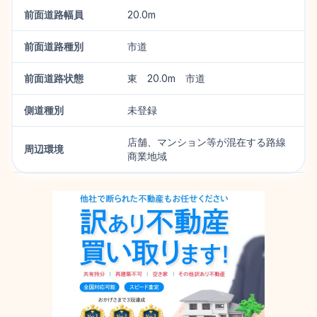
前面道路幅員
20.0m
前面道路種別
市道
前面道路状態
東 20.0m 市道
側道種別
未登録
店舗、マンション等が混在する路線
周辺環境
商業地域