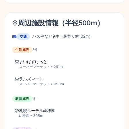
周辺施設情報（半径
500
m）
バス停など
9
件
（最寄り約102m）
交通
生活施設
2
件
まいばすけっと
スーパーマーケット
•
291
m
ラルズマート
スーパーマーケット
•
393
m
教育施設
1
件
札幌ルーテル幼稚園
幼稚園
•
308
m