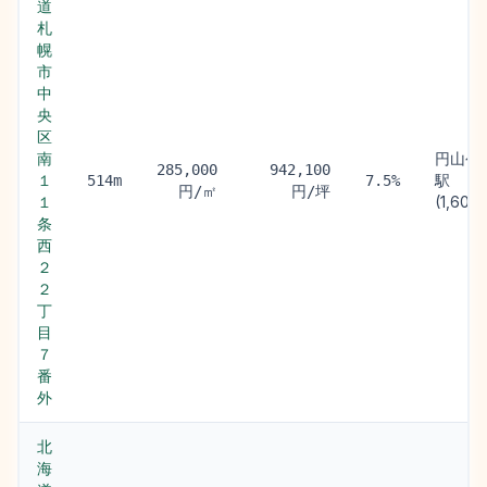
道
札
幌
市
中
央
区
南
円山公
285,000
942,100
１
駅
514m
7.5%
円/㎡
円/坪
１
(1,600
条
西
２
２
丁
目
７
番
外
北
海