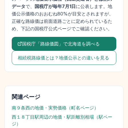
データ
で、
国税庁が毎年7月1日
に公表します。
地
価公示価格
のおおむね80%が目安とされますが、
正確な路線価は前面道路ごとに定められているた
め、下記の国税庁公式ページでご確認ください。
国税庁「路線価図」で
北海道
を調べる
相続税路線価とは？地価公示との違いを見る
関連ページ
南９条西
の地価・実勢価格（町名ページ）
西１８丁目駅
周辺の地価・駅距離別相場（駅ペー
ジ）