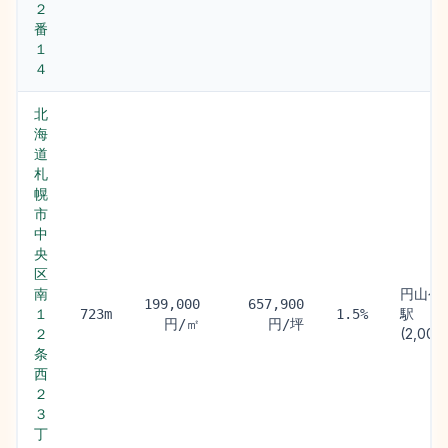
２
番
１
４
北
海
道
札
幌
市
中
央
区
南
円山公
199,000
657,900
１
駅
723m
1.5%
円/㎡
円/坪
２
(2,000
条
西
２
３
丁