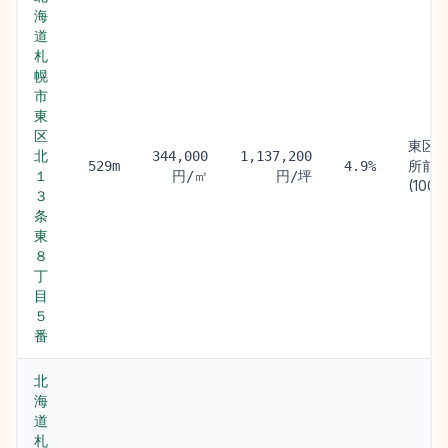
海
道
札
幌
市
東
区
東区
北
344,000
1,137,200
所前
529m
4.9%
１
円/㎡
円/坪
(100m
３
条
東
８
丁
目
５
番
北
海
道
札