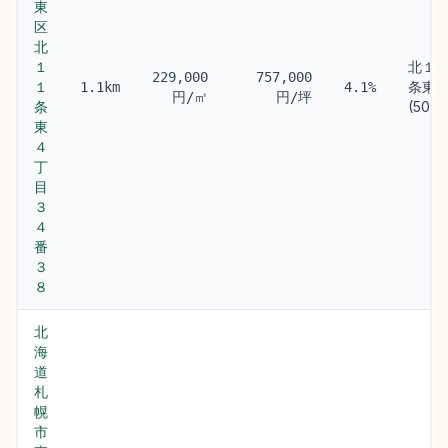
東
区
北
１
北１
229,000
757,000
１
条東
1.1km
4.1%
円/㎡
円/坪
条
(500m
東
４
丁
目
３
４
番
３
８
北
海
道
札
幌
市