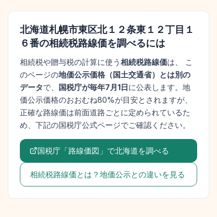
北海道札幌市東区北１２条東１２丁目１
６番
の相続税路線価を調べるには
相続税や贈与税の計算に使う
相続税路線価
は、 こ
のページの
地価公示価格
（
国土交通省
）とは別の
データ
で、
国税庁が毎年7月1日
に公表します。
地
価公示価格
のおおむね80%が目安とされますが、
正確な路線価は前面道路ごとに定められているた
め、下記の国税庁公式ページでご確認ください。
国税庁「路線価図」で
北海道
を調べる
相続税路線価とは？地価公示との違いを見る