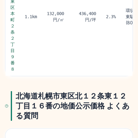
東
区
環状
本
132,000
436,400
東駅
1.1km
2.3%
町
円/㎡
円/坪
(800
２
条
２
丁
目
９
番
８
北海道札幌市東区北１２条東１２
丁目１６番の地価公示価格 よくあ
る質問