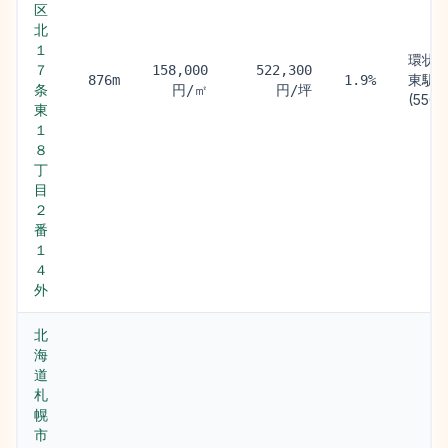
区
北
１
環状
７
158,000
522,300
東駅
876m
1.9%
条
円/㎡
円/坪
(550m
東
１
８
丁
目
２
番
１
４
外
北
海
道
札
幌
市