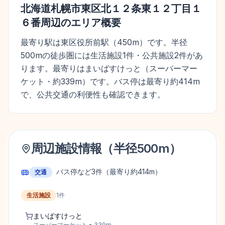
北海道札幌市東区北１２条東１２丁目１
６番
周辺のエリア概要
最寄り駅は東区役所前駅（450m）です。半径
500mの徒歩圏には生活施設1件・公共施設2件があ
ります。最寄りはまいばすけっと（スーパーマー
ケット・約339m）です。バス停は最寄り約414m
で、公共交通の利便性も確認できます。
周辺施設情報（半径
500
m）
バス停など
3
件
（最寄り約414m）
交通
生活施設
1
件
まいばすけっと
スーパーマーケット
•
339
m