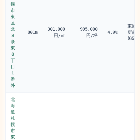
幌
市
東
区
東区
北
301,000
995,000
所前
801m
4.9%
８
円/㎡
円/坪
(650m
条
東
８
丁
目
１
番
外
北
海
道
札
幌
市
東