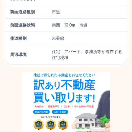
前面道路種別
市道
前面道路状態
南西 10.0m 市道
側道種別
未登録
住宅、アパート、事務所等が混在する
周辺環境
住宅地域