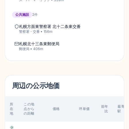
公共施設
2
件
札幌方面東警察署 北十二条東交番
警察署・交番
•
156
m
札幌北十三条東郵便局
郵便局
•
406
m
周辺の
公示地価
所
この地
前年
最寄り
在
点から
価格
坪単価
比
駅
地
の距離
北