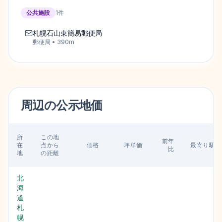
公共施設
1
件
札幌石山東簡易郵便局
郵便局
•
390
m
周辺の
公示地価
所
この地
前年
在
点から
価格
坪単価
最寄り駅
比
地
の距離
北
海
道
札
幌