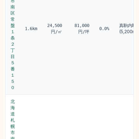
市
南
区
常
盤
真駒内駅
24,500
81,000
1.6km
0.0%
１
(5,200m)
円/㎡
円/坪
条
２
丁
目
５
番
１
５
０
北
海
道
札
幌
市
南