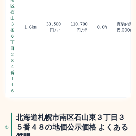
区
石
山
３
真駒内駅
33,500
110,700
1.6km
0.0%
条
(5,000m)
円/㎡
円/坪
６
丁
目
２
８
４
番
１
１
６
北海道札幌市南区石山東３丁目３
５番４８の地価公示価格 よくある