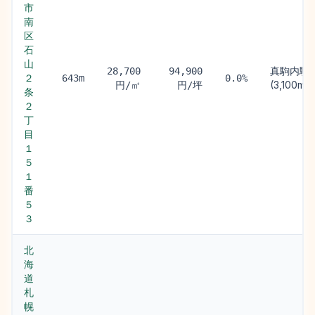
市
南
区
石
山
真駒内駅
28,700
94,900
２
643m
0.0%
(3,100m)
円/㎡
円/坪
条
２
丁
目
１
５
１
番
５
３
北
海
道
札
幌