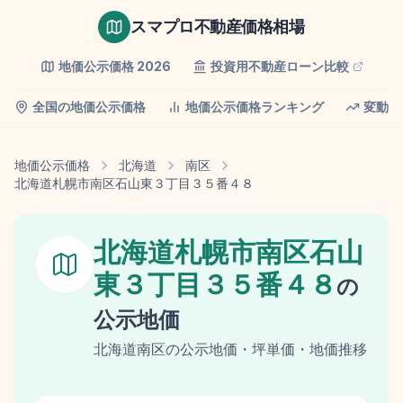
スマプロ不動産価格相場
地価公示価格
2026
投資用不動産ローン比較
全国の地価公示価格
地価公示価格ランキング
変動率
地価公示価格
北海道
南区
北海道札幌市南区石山東３丁目３５番４８
北海道札幌市南区石山
東３丁目３５番４８
の
公示地価
北海道
南区
の
公示地価
・坪単価・地価推移