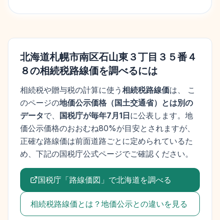
北海道札幌市南区石山東３丁目３５番４
８
の相続税路線価を調べるには
相続税や贈与税の計算に使う
相続税路線価
は、 こ
のページの
地価公示価格
（
国土交通省
）とは別の
データ
で、
国税庁が毎年7月1日
に公表します。
地
価公示価格
のおおむね80%が目安とされますが、
正確な路線価は前面道路ごとに定められているた
め、下記の国税庁公式ページでご確認ください。
国税庁「路線価図」で
北海道
を調べる
相続税路線価とは？地価公示との違いを見る