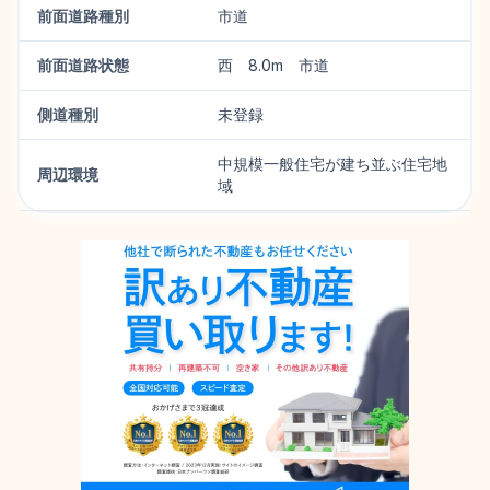
前面道路種別
市道
前面道路状態
西 8.0m 市道
側道種別
未登録
中規模一般住宅が建ち並ぶ住宅地
周辺環境
域