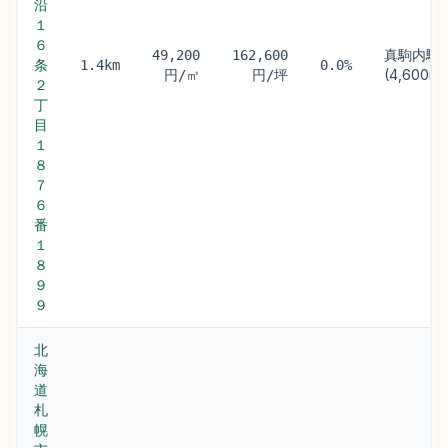
沿
１
６
真駒内駅
49,200
162,600
条
1.4km
0.0%
(4,600m)
円/㎡
円/坪
２
丁
目
１
８
７
６
番
１
８
９
９
北
海
道
札
幌