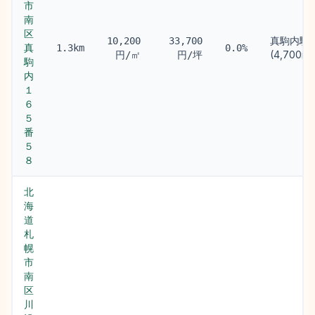
市
南
区
真駒内駅
10,200
33,700
真
1.3km
0.0%
(4,700m)
円/㎡
円/坪
駒
内
１
６
５
番
５
８
北
海
道
札
幌
市
南
区
川