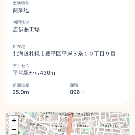
土地種別
商業地
利用状況
店舗兼工場
所在地
北海道札幌市豊平区平岸３条１０丁目９番
アクセス
平岸駅から430m
前面道路
面積
25.0m
896㎡
+
−