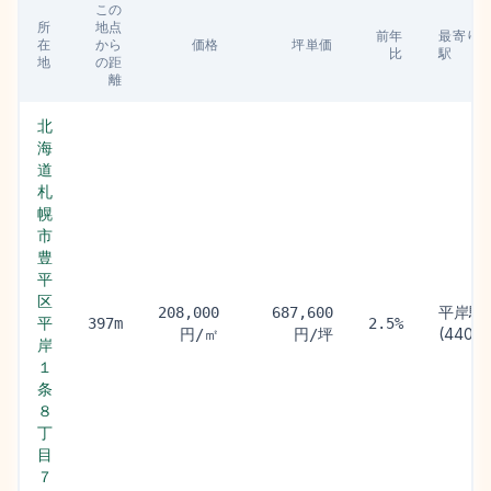
この
所
地点
前年
最寄り
在
から
価格
坪単価
比
駅
地
の距
離
北
海
道
札
幌
市
豊
平
区
平岸駅
208,000
687,600
平
397m
2.5%
(440m
円/㎡
円/坪
岸
１
条
８
丁
目
７