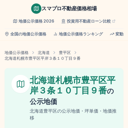
スマプロ不動産価格相場
地価公示価格
2026
投資用不動産ローン比較
全国の地価公示価格
地価公示価格ランキング
変動率
地価公示価格
北海道
豊平区
北海道札幌市豊平区平岸３条１０丁目９番
北海道札幌市豊平区平
岸３条１０丁目９番
の
公示地価
北海道
豊平区
の
公示地価
・坪単価・地価推
移