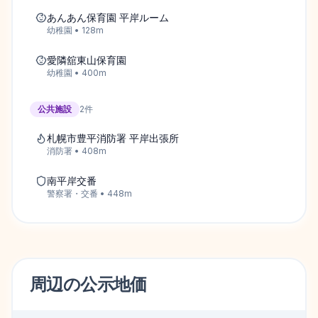
あんあん保育園 平岸ルーム
幼稚園
•
128
m
愛隣舘東山保育園
幼稚園
•
400
m
公共施設
2
件
札幌市豊平消防署 平岸出張所
消防署
•
408
m
南平岸交番
警察署・交番
•
448
m
周辺の
公示地価