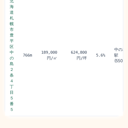
北
海
道
札
幌
市
豊
平
区
中の島
中
189,000
624,800
駅
766m
5.6%
の
円/㎡
円/坪
(550m)
島
２
条
４
丁
目
５
番
５