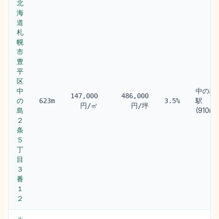
北
海
道
札
幌
市
豊
平
区
中
中の島
147,000
486,000
の
駅
623m
3.5%
円/㎡
円/坪
島
(910m)
２
条
５
丁
目
３
番
１
２