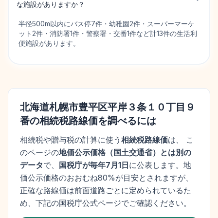
な施設がありますか？
半径500m以内にバス停7件・幼稚園2件・スーパーマーケ
ット2件・消防署1件・警察署・交番1件など計13件の生活利
便施設があります。
北海道札幌市豊平区平岸３条１０丁目９
番
の相続税路線価を調べるには
相続税や贈与税の計算に使う
相続税路線価
は、 こ
のページの
地価公示価格
（
国土交通省
）とは別の
データ
で、
国税庁が毎年7月1日
に公表します。
地
価公示価格
のおおむね80%が目安とされますが、
正確な路線価は前面道路ごとに定められているた
め、下記の国税庁公式ページでご確認ください。