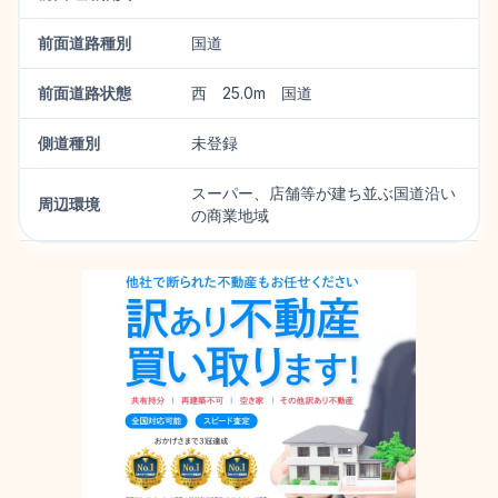
前面道路種別
国道
前面道路状態
西 25.0m 国道
側道種別
未登録
スーパー、店舗等が建ち並ぶ国道沿い
周辺環境
の商業地域