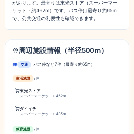
があります。最寄りは東光ストア（スーパーマー
ケット・約462m）です。バス停は最寄り約65m
で、公共交通の利便性も確認できます。
周辺施設情報（半径
500
m）
バス停など
7
件
（最寄り約65m）
交通
生活施設
2
件
東光ストア
スーパーマーケット
•
462
m
ダイイチ
スーパーマーケット
•
485
m
教育施設
2
件