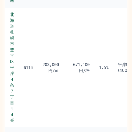
番
北
海
道
札
幌
市
豊
平
区
平岸駅
203,000
671,100
平
611m
1.5%
(400m
円/㎡
円/坪
岸
４
条
７
丁
目
１
４
番