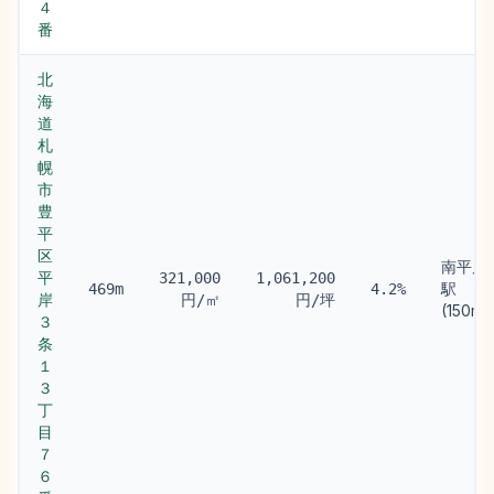
４
番
北
海
道
札
幌
市
豊
平
区
南平岸
平
321,000
1,061,200
駅
469m
4.2%
岸
円/㎡
円/坪
(150m)
３
条
１
３
丁
目
７
６