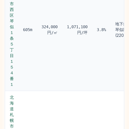
市
西
区
琴
地下鉄
似
324,000
1,071,100
琴似駅
605m
3.8%
１
円/㎡
円/坪
(220m)
条
５
丁
目
１
５
４
番
１
北
海
道
札
幌
市