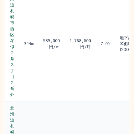
道
札
幌
市
西
区
地下鉄
琴
535,000
1,768,600
琴似駅
344m
7.0%
似
円/㎡
円/坪
(200m)
２
条
３
丁
目
２
番
外
北
海
道
札
幌