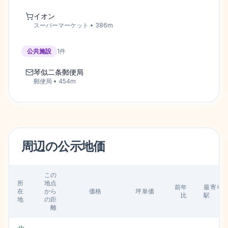
イオン
スーパーマーケット
•
386
m
公共施設
1
件
琴似二条郵便局
郵便局
•
454
m
周辺の
公示地価
この
所
地点
前年
最寄り
在
から
価格
坪単価
比
駅
地
の距
離