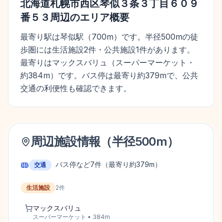
北海道札幌市西区琴似３条３丁目６０９
番５３
周辺のエリア概要
最寄り駅は琴似駅（700m）です。半径500mの徒
歩圏には生活施設2件・公共施設1件があります。
最寄りはマックスバリュ（スーパーマーケット・
約384m）です。バス停は最寄り約379mで、公共
交通の利便性も確認できます。
周辺施設情報（半径
500
m）
バス停など
7
件
（最寄り約379m）
交通
生活施設
2
件
マックスバリュ
スーパーマーケット
•
384
m