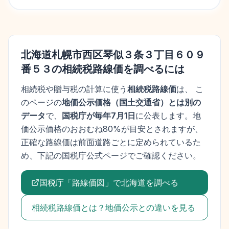
北海道札幌市西区琴似３条３丁目６０９
番５３
の相続税路線価を調べるには
相続税や贈与税の計算に使う
相続税路線価
は、 こ
のページの
地価公示価格
（
国土交通省
）とは別の
データ
で、
国税庁が毎年7月1日
に公表します。
地
価公示価格
のおおむね80%が目安とされますが、
正確な路線価は前面道路ごとに定められているた
め、下記の国税庁公式ページでご確認ください。
国税庁「路線価図」で
北海道
を調べる
相続税路線価とは？地価公示との違いを見る