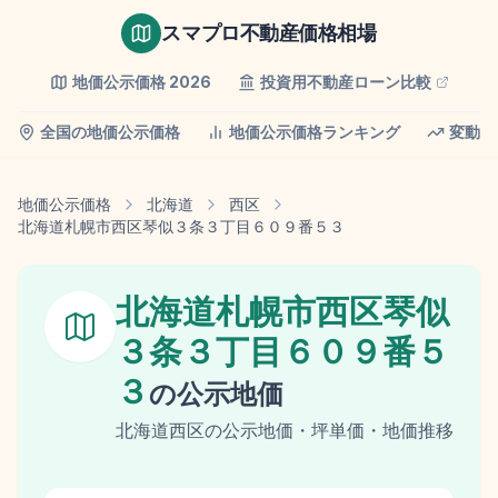
スマプロ不動産価格相場
地価公示価格
2026
投資用不動産ローン比較
全国の地価公示価格
地価公示価格ランキング
変動率
地価公示価格
北海道
西区
北海道札幌市西区琴似３条３丁目６０９番５３
北海道札幌市西区琴似
３条３丁目６０９番５
３
の
公示地価
北海道
西区
の
公示地価
・坪単価・地価推移