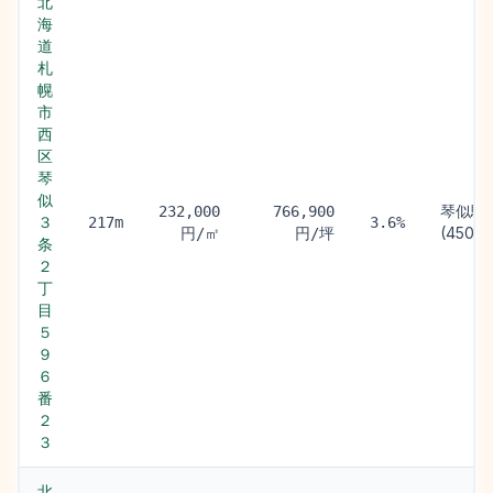
北
海
道
札
幌
市
西
区
琴
似
琴似駅
232,000
766,900
３
217m
3.6%
(450m)
円/㎡
円/坪
条
２
丁
目
５
９
６
番
２
３
北