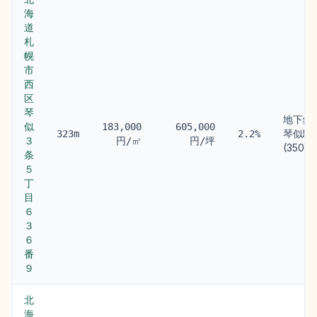
海
道
札
幌
市
西
区
琴
地下鉄
似
183,000
605,000
琴似駅
323m
2.2%
３
円/㎡
円/坪
(350m)
条
５
丁
目
６
３
６
番
９
北
海