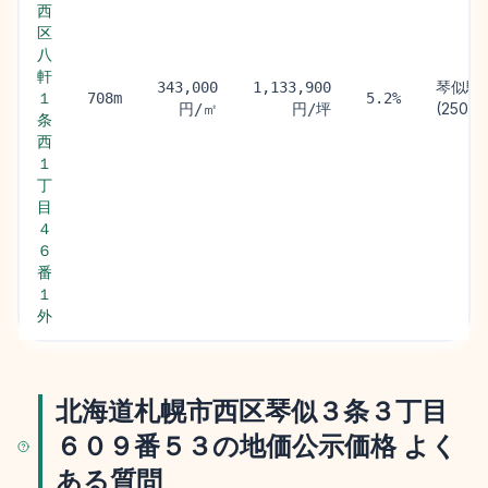
西
区
八
軒
琴似駅
343,000
1,133,900
１
708m
5.2%
(250m)
円/㎡
円/坪
条
西
１
丁
目
４
６
番
１
外
北海道札幌市西区琴似３条３丁目
６０９番５３の地価公示価格 よく
ある質問