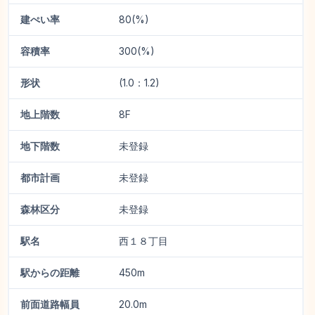
建ぺい率
80(%)
容積率
300(%)
形状
(1.0：1.2)
地上階数
8F
地下階数
未登録
都市計画
未登録
森林区分
未登録
駅名
西１８丁目
駅からの距離
450m
前面道路幅員
20.0m