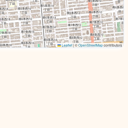
Leaflet
|
©
OpenStreetMap
contributors