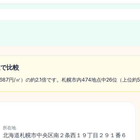
位で比較
,687円/㎡）の約2.1倍です。札幌市内474地点中26位（上位
所在地
北海道札幌市中央区南２条西１９丁目２９１番６