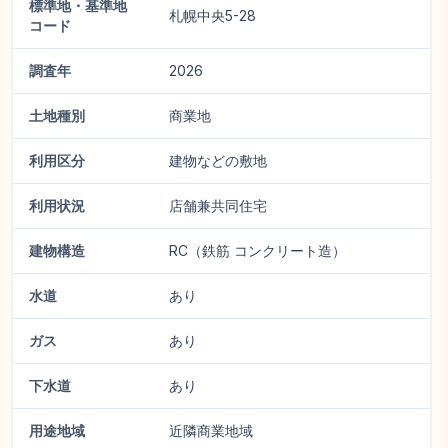
標準地・基準地
札幌中央5-28
コード
調査年
2026
土地種別
商業地
利用区分
建物などの敷地
利用状況
店舗兼共同住宅
建物構造
RC（鉄筋 コンクリート造）
水道
あり
ガス
あり
下水道
あり
用途地域
近隣商業地域