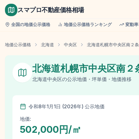
スマプロ不動産価格相場
全国の地価公示価格
地価公示価格ランキング
変動率
地価公示価格
北海道
中央区
北海道札幌市中央区南２条
北海道札幌市中央区南２
北海道
中央区
の
公示地価
・坪単価・地価推移
令和8年
1月1日
(
2026
年)
公示地価
地価:
502,000円/㎡