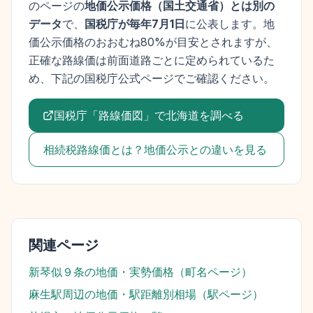
のページの
地価公示価格
（
国土交通省
）とは別の
データ
で、
国税庁が毎年7月1日
に公表します。
地
価公示価格
のおおむね80%が目安とされますが、
正確な路線価は前面道路ごとに定められているた
め、下記の国税庁公式ページでご確認ください。
国税庁「路線価図」で
北海道
を調べる
相続税路線価とは？地価公示との違いを見る
関連ページ
新琴似９条
の地価・実勢価格（町名ページ）
麻生駅
周辺の地価・駅距離別相場（駅ページ）