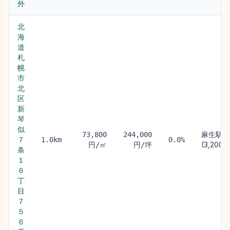
外
北
海
道
札
幌
市
北
区
新
琴
似
麻生駅
73,800
244,000
７
1.0km
0.0%
(3,200m
円/㎡
円/坪
条
１
６
丁
目
７
５
６