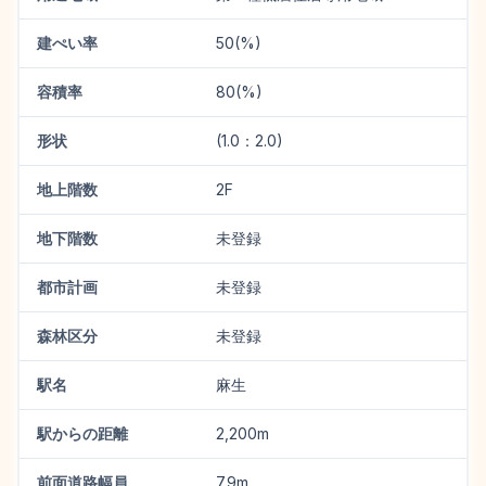
建ぺい率
50(%)
容積率
80(%)
形状
(1.0：2.0)
地上階数
2F
地下階数
未登録
都市計画
未登録
森林区分
未登録
駅名
麻生
駅からの距離
2,200m
前面道路幅員
7.9m