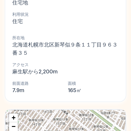
住宅地
利用状況
住宅
所在地
北海道札幌市北区新琴似９条１１丁目９６３
番３５
アクセス
麻生駅から2,200m
前面道路
面積
7.9m
165㎡
+
−