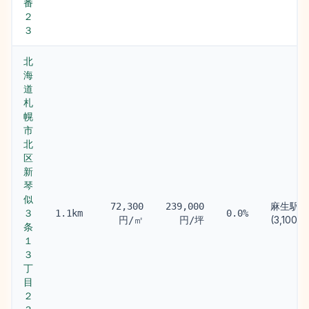
番
２
３
北
海
道
札
幌
市
北
区
新
琴
似
麻生駅
72,300
239,000
３
1.1km
0.0%
(3,100m)
円/㎡
円/坪
条
１
３
丁
目
２