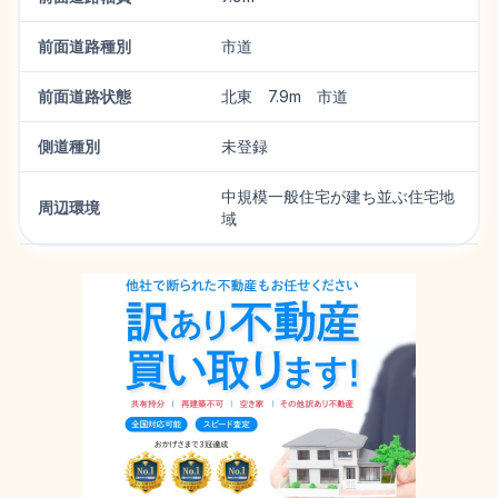
前面道路種別
市道
前面道路状態
北東 7.9m 市道
側道種別
未登録
中規模一般住宅が建ち並ぶ住宅地
周辺環境
域