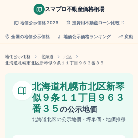
スマプロ不動産価格相場
地価公示価格
2026
投資用不動産ローン比較
全国の地価公示価格
地価公示価格ランキング
変動率
地価公示価格
北海道
北区
北海道札幌市北区新琴似９条１１丁目９６３番３５
北海道札幌市北区新琴
似９条１１丁目９６３
番３５
の
公示地価
北海道
北区
の
公示地価
・坪単価・地価推移