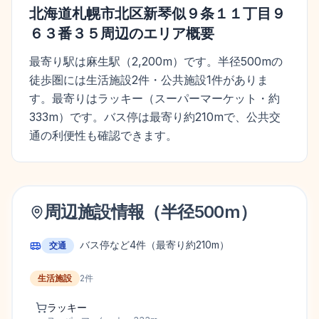
北海道札幌市北区新琴似９条１１丁目９
６３番３５
周辺のエリア概要
最寄り駅は麻生駅（2,200m）です。半径500mの
徒歩圏には生活施設2件・公共施設1件がありま
す。最寄りはラッキー（スーパーマーケット・約
333m）です。バス停は最寄り約210mで、公共交
通の利便性も確認できます。
周辺施設情報（半径
500
m）
バス停など
4
件
（最寄り約210m）
交通
生活施設
2
件
ラッキー