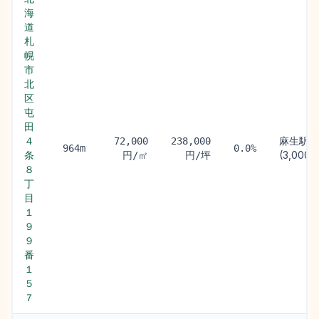
海
道
札
幌
市
北
区
屯
田
４
麻生駅
72,000
238,000
964m
0.0%
条
(3,000m
円/㎡
円/坪
８
丁
目
１
９
９
番
１
５
７