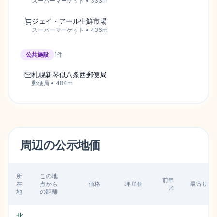
スーパーマーケット
•
333
m
ジェイ・アール生鮮市場
スーパーマーケット
•
436
m
公共施設
1
件
札幌新琴似八条西郵便局
郵便局
•
484
m
周辺の
公示地価
所
この地
前年
在
点から
価格
坪単価
最寄り駅
比
地
の距離
北