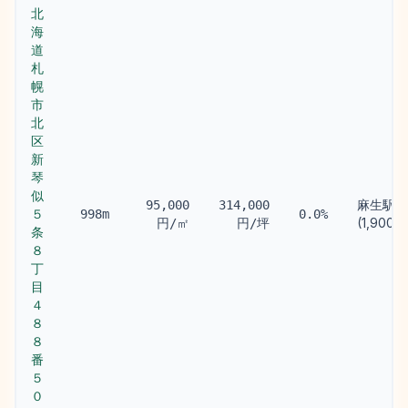
北
海
道
札
幌
市
北
区
新
琴
似
麻生駅
95,000
314,000
５
998m
0.0%
(1,900m
円/㎡
円/坪
条
８
丁
目
４
８
８
番
５
０