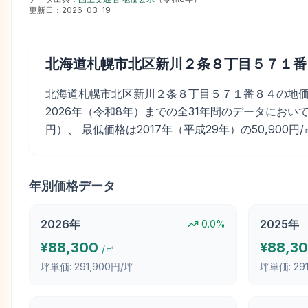
更新日：
2026-03-19
北海道札幌市北区新川２条８丁目５７１番
北海道札幌市北区新川２条８丁目５７１番８４の地価公示価
2026年（令和8年）までの全31年間のデータにおいて最
円）、 最低価格は2017年（平成29年）の50,900円
年別価格データ
2026
年
2025
年
0.0
%
¥
88,300
¥
88,3
/㎡
坪単価:
291,900円/坪
坪単価:
29