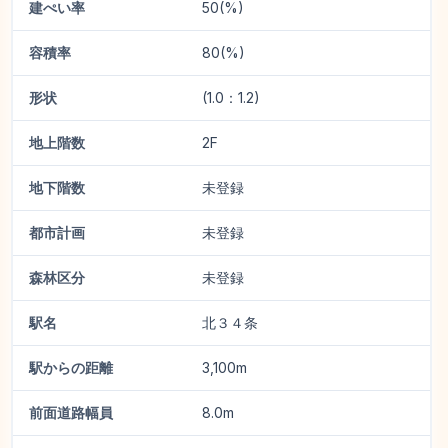
建ぺい率
50(%)
容積率
80(%)
形状
(1.0：1.2)
地上階数
2F
地下階数
未登録
都市計画
未登録
森林区分
未登録
駅名
北３４条
駅からの距離
3,100m
前面道路幅員
8.0m