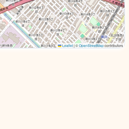
Leaflet
|
©
OpenStreetMap
contributors