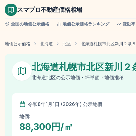
スマプロ不動産価格相場
全国の地価公示価格
地価公示価格ランキング
変動率
地価公示価格
北海道
北区
北海道札幌市北区新川２条８
北海道札幌市北区新川２
北海道
北区
の
公示地価
・坪単価・地価推移
令和8年
1月1日
(
2026
年)
公示地価
地価:
88,300円/㎡