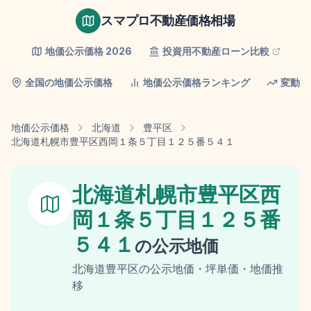
スマプロ不動産価格相場
地価公示価格
2026
投資用不動産ローン比較
全国の地価公示価格
地価公示価格ランキング
変動率
地価公示価格
北海道
豊平区
北海道札幌市豊平区西岡１条５丁目１２５番５４１
北海道札幌市豊平区西
岡１条５丁目１２５番
５４１
の
公示地価
北海道
豊平区
の
公示地価
・坪単価・地価推
移