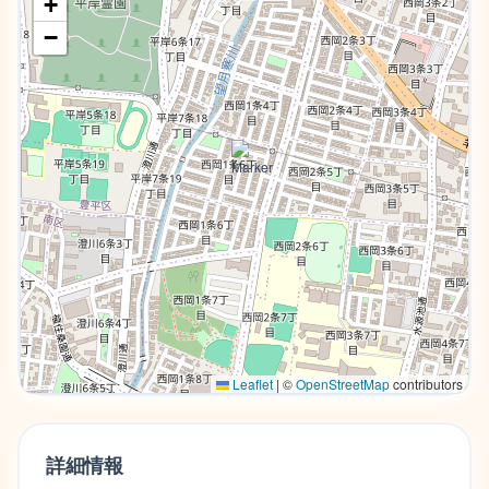
+
−
Leaflet
|
©
OpenStreetMap
contributors
詳細情報