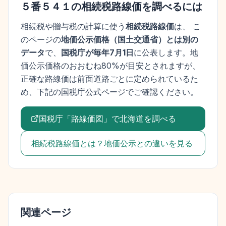
５番５４１
の相続税路線価を調べるには
相続税や贈与税の計算に使う
相続税路線価
は、 こ
のページの
地価公示価格
（
国土交通省
）とは別の
データ
で、
国税庁が毎年7月1日
に公表します。
地
価公示価格
のおおむね80%が目安とされますが、
正確な路線価は前面道路ごとに定められているた
め、下記の国税庁公式ページでご確認ください。
国税庁「路線価図」で
北海道
を調べる
相続税路線価とは？地価公示との違いを見る
関連ページ