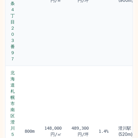
(900m)
円/㎡
円/坪
条
４
丁
目
２
０
３
番
９
７
北
海
道
札
幌
市
南
区
澄
川
澄川駅
148,000
489,300
800m
1.4%
５
(520m)
円/㎡
円/坪