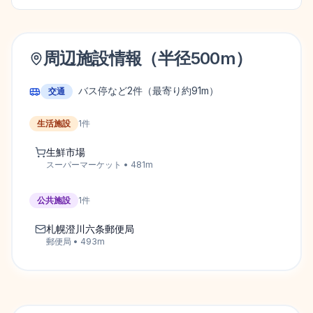
周辺施設情報（半径
500
m）
バス停など
2
件
（最寄り約91m）
交通
生活施設
1
件
生鮮市場
スーパーマーケット
•
481
m
公共施設
1
件
札幌澄川六条郵便局
郵便局
•
493
m