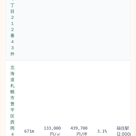
丁
目
２
１
２
番
４
３
外
北
海
道
札
幌
市
豊
平
区
西
岡
福住駅
133,000
439,700
671m
3.1%
４
(2,000m)
円/㎡
円/坪