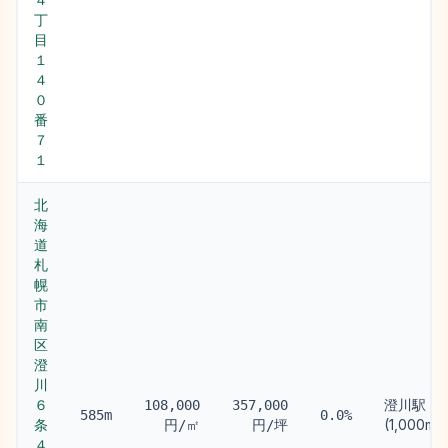
丁
目
１
４
０
番
７
１
北
海
道
札
幌
市
南
区
澄
川
６
澄川駅
108,000
357,000
585m
0.0%
条
(1,000m)
円/㎡
円/坪
４