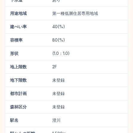
用途地域
第一種低層住居専用地域
建ぺい率
40(%)
容積率
80(%)
形状
(1.0：1.0)
地上階数
2F
地下階数
未登録
都市計画
未登録
森林区分
未登録
駅名
澄川