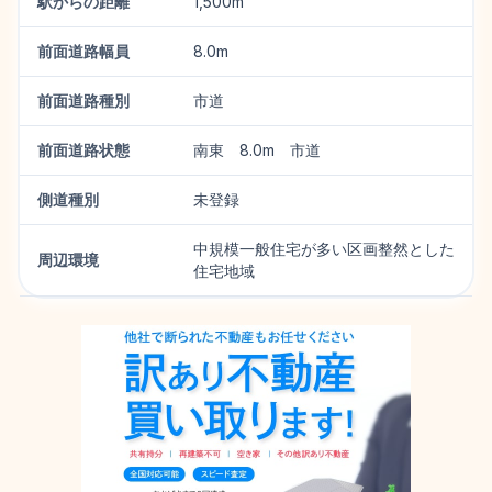
駅からの距離
1,500m
前面道路幅員
8.0m
前面道路種別
市道
前面道路状態
南東 8.0m 市道
側道種別
未登録
中規模一般住宅が多い区画整然とした
周辺環境
住宅地域