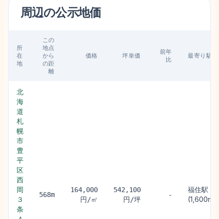
周辺の
公示地価
この
所
地点
前年
在
から
価格
坪単価
最寄り駅
比
地
の距
離
北
海
道
札
幌
市
豊
平
区
西
岡
福住駅
164,000
542,100
568m
-
３
(1,600m)
円/㎡
円/坪
条
４