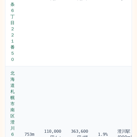
条
６
丁
目
２
２
１
番
５
０
北
海
道
札
幌
市
南
区
澄
川
澄川駅
110,000
363,600
６
753m
1.9%