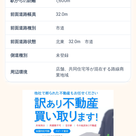
駅からの距離
1,600m
前面道路幅員
32.0m
前面道路種別
市道
前面道路状態
北東 32.0m 市道
側道種別
未登録
店舗、共同住宅等が混在する路線商
周辺環境
業地域