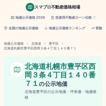
スマプロ不動産価格相場
地価公示価格
2026
投資用不動産ローン比較
全国の地価公示価格
地価公示価格ランキング
変動率
地価公示価格
北海道
豊平区
北海道札幌市豊平区西岡３条４丁目１４０番７１
北海道札幌市豊平区西
岡３条４丁目１４０番
７１
の
公示地価
北海道
豊平区
の
公示地価
・坪単価・地価推
移