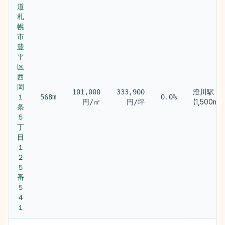
道
札
幌
市
豊
平
区
西
岡
澄川駅
101,000
333,900
１
568m
0.0%
(1,500m)
円/㎡
円/坪
条
５
丁
目
１
２
５
番
５
４
１