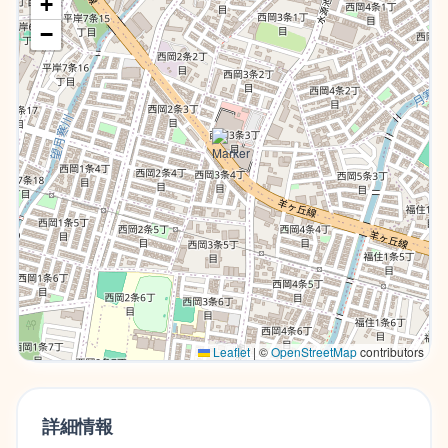
+
−
Leaflet
|
©
OpenStreetMap
contributors
詳細情報