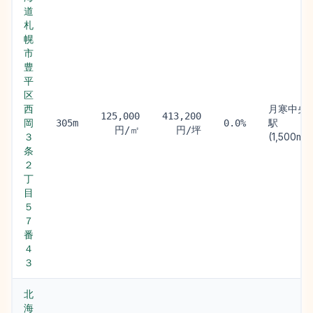
道
札
幌
市
豊
平
区
西
月寒中央
125,000
413,200
岡
駅
305m
0.0%
円/㎡
円/坪
３
(1,500m)
条
２
丁
目
５
７
番
４
３
北
海