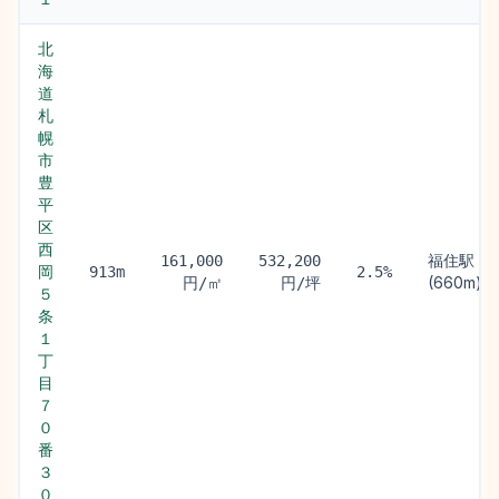
北
海
道
札
幌
市
豊
平
区
西
福住駅
161,000
532,200
岡
913m
2.5%
(660m)
円/㎡
円/坪
５
条
１
丁
目
７
０
番
３
０