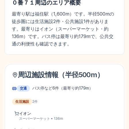
０番７１
周辺のエリア概要
最寄り駅は福住駅（1,600m）です。半径500mの
徒歩圏には生活施設2件・公共施設1件がありま
す。最寄りはイオン（スーパーマーケット・約
136m）です。バス停は最寄り約179mで、公共交
通の利便性も確認できます。
周辺施設情報（半径
500
m）
バス停など
6
件
（最寄り約179m）
交通
生活施設
2
件
イオン
スーパーマーケット
•
136
m