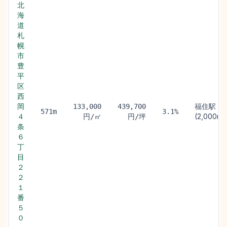
北
海
道
札
幌
市
豊
平
区
西
岡
福住駅
133,000
439,700
571m
3.1%
４
(2,000m)
円/㎡
円/坪
条
６
丁
目
２
２
１
番
５
０