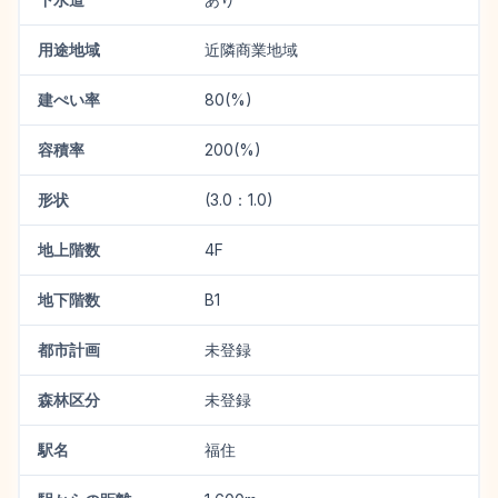
用途地域
近隣商業地域
建ぺい率
80(%)
容積率
200(%)
形状
(3.0：1.0)
地上階数
4F
地下階数
B1
都市計画
未登録
森林区分
未登録
駅名
福住