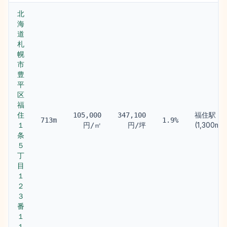
北
海
道
札
幌
市
豊
平
区
福
住
福住駅
105,000
347,100
713m
1.9%
１
(1,300m)
円/㎡
円/坪
条
５
丁
目
１
２
３
番
１
１