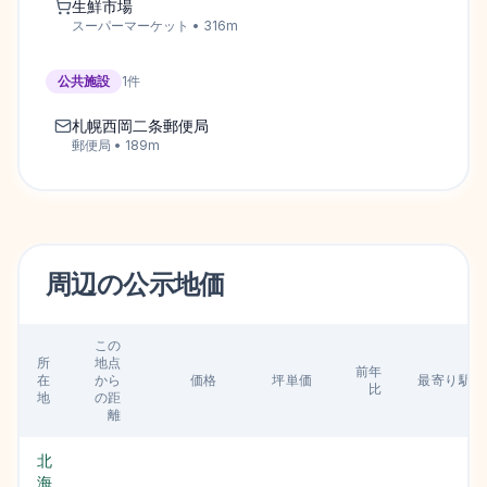
生鮮市場
スーパーマーケット
•
316
m
公共施設
1
件
札幌西岡二条郵便局
郵便局
•
189
m
周辺の
公示地価
この
所
地点
前年
在
から
価格
坪単価
最寄り駅
比
地
の距
離
北
海