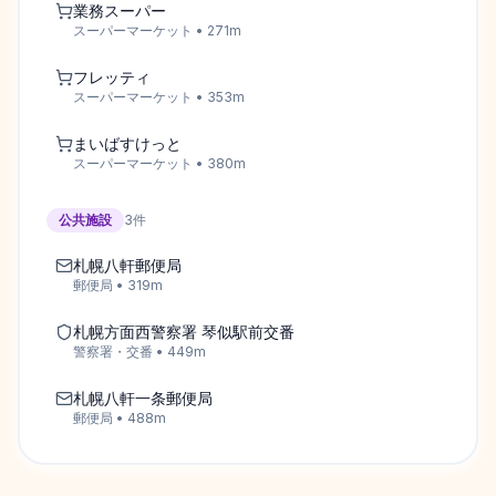
業務スーパー
スーパーマーケット
•
271
m
フレッティ
スーパーマーケット
•
353
m
まいばすけっと
スーパーマーケット
•
380
m
公共施設
3
件
札幌八軒郵便局
郵便局
•
319
m
札幌方面西警察署 琴似駅前交番
警察署・交番
•
449
m
札幌八軒一条郵便局
郵便局
•
488
m