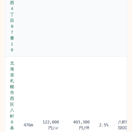
西
４
丁
目
８
７
番
１
６
北
海
道
札
幌
市
西
区
八
軒
６
八軒駅
122,000
403,300
476m
2.5%
条
(900m
円/㎡
円/坪