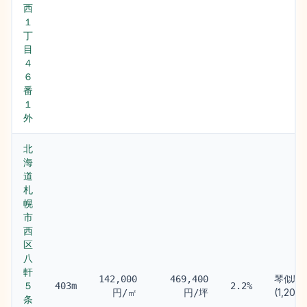
西
１
丁
目
４
６
番
１
外
北
海
道
札
幌
市
西
区
八
軒
琴似駅
142,000
469,400
５
403m
2.2%
(1,200
円/㎡
円/坪
条