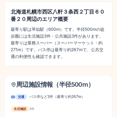
北海道札幌市西区八軒３条西２丁目６０
番２０
周辺のエリア概要
最寄り駅は琴似駅（600m）です。半径500mの徒
歩圏には生活施設3件・公共施設3件があります。
最寄りは業務スーパー（スーパーマーケット・約
271m）です。バス停は最寄り約267mで、公共交
通の利便性も確認できます。
周辺施設情報（半径
500
m）
バス停など
3
件
（最寄り約267m）
交通
生活施設
3
件