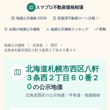
スマプロ不動産価格相場
地価公示価格
2026
投資用不動産ローン比較
全国の地価公示価格
地価公示価格ランキング
変動率
地価公示価格
北海道
西区
北海道札幌市西区八軒３条西２丁目６０番２０
北海道札幌市西区八軒
３条西２丁目６０番２
０
の
公示地価
北海道
西区
の
公示地価
・坪単価・地価推移