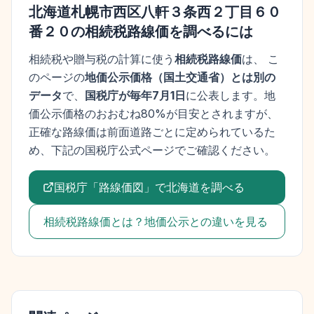
北海道札幌市西区八軒３条西２丁目６０
番２０
の相続税路線価を調べるには
相続税や贈与税の計算に使う
相続税路線価
は、 こ
のページの
地価公示価格
（
国土交通省
）とは別の
データ
で、
国税庁が毎年7月1日
に公表します。
地
価公示価格
のおおむね80%が目安とされますが、
正確な路線価は前面道路ごとに定められているた
め、下記の国税庁公式ページでご確認ください。
国税庁「路線価図」で
北海道
を調べる
相続税路線価とは？地価公示との違いを見る