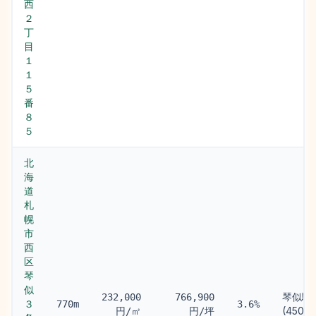
西
２
丁
目
１
１
５
番
８
５
北
海
道
札
幌
市
西
区
琴
似
琴似駅
232,000
766,900
３
770m
3.6%
(450m)
円/㎡
円/坪