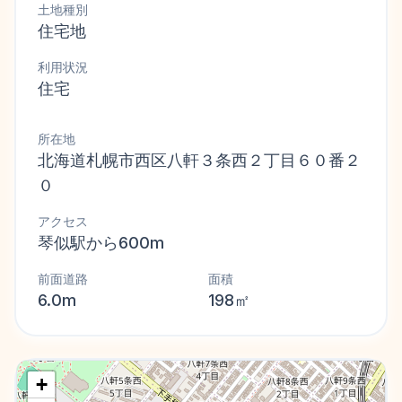
土地種別
住宅地
利用状況
住宅
所在地
北海道札幌市西区八軒３条西２丁目６０番２
０
アクセス
琴似駅から600m
前面道路
面積
6.0m
198㎡
+