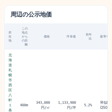
周辺の
公示地価
この
所
地点
前年
在
から
価格
坪単価
最寄り
比
地
の距
離
北
海
道
札
幌
市
西
区
八
軒
琴似駅
343,000
1,133,900
１
400m
5.2%
(250m)
円/㎡
円/坪
条