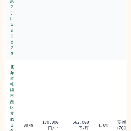
条
２
丁
目
５
９
６
番
２
３
北
海
道
札
幌
市
西
区
琴
似
琴似駅
170,000
562,000
３
987m
1.8%
(700m
円/㎡
円/坪
条