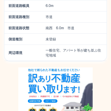
前面道路幅員
6.0m
前面道路種別
市道
前面道路状態
南西 6.0m 市道
側道種別
未登録
一般住宅、アパート等が建ち並ぶ住
周辺環境
宅地域